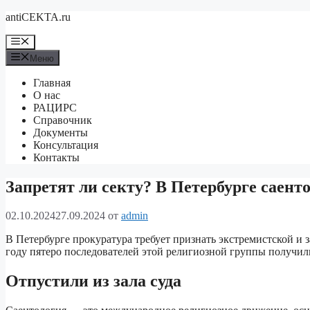
Перейти
antiCEKTA.ru
к
содержимому
Меню
Меню
Главная
О нас
РАЦИРС
Справочник
Документы
Консультация
Контакты
Запретят ли секту? В Петербурге саент
02.10.2024
27.09.2024
от
admin
В Петербурге прокуратура требует признать экстремистской и 
году пятеро последователей этой религиозной группы получи
Отпустили из зала суда