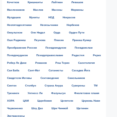
Кочетков
Кришнаиты
Лайтман
Левашов
Масленников
Маслов
Масоны
Мормоны
Мулдашев
Муниты
НОД
Некрасов
Неопятидесятники
Неоязычники
Норбеков
Оккультизм
Оле Нидал
Орда
Орден Пути
Ошо Раджниш
Пеунова
Плахин
Пракаш Кумар
Преображение России
Псевдоиндуизм
Псевдоислам
Псевдоиудаизм
Псевдоправославие
Радастея
Рерих
Робер Ле Дине
Романов
Рош Терио
Саентология
Саи Баба
Сант-Мат
Сатанисты
Сахаджа Йога
Свидетели Иеговы
Сектоведение
Синельников
Синтон
Столбун
Страна Анура
Суверены
ТМ
Тренинги
Уитнесс Ли
Фалуньгун
Фиолетовое пламя
ХОРА
ЦАМ
Царебожие
Целители
Церковь Нави
Червоненко
Шоу Дао
Шри Чинмой
Щетинин
Экстрасенсы