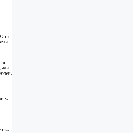
 Они
вели
или
 учли
ублей.
иях.
етях.