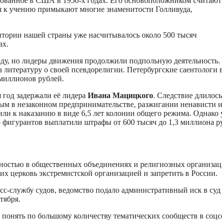
ованное в США в 1950-х годах. Его основоположником считают
 к учению примыкают многие знаменитости Голливуда,
ритории нашей страны уже насчитывалось около 500 тысяч
ах.
году, но лидеры движения продолжили подпольную деятельность.
а литературу о своей псевдорелигии. Петербургские саентологи 
 миллионов рублей.
я год задержали её лидера
Ивана Мацицкого
. Следствие длилось
ным в незаконном предпринимательстве, разжигании ненависти 
или к наказанию в виде 6,5 лет колонии общего режима. Однако
ро фигурантов выплатили штрафы от 600 тысяч до 1,3 миллиона р
льностью в общественных объединениях и религиозных организац
 их церковь экстремистской организацией и запретить в России.
с-службу судов, ведомство подало административный иск в суд
тября.
о понять по большому количеству тематических сообществ в соцс