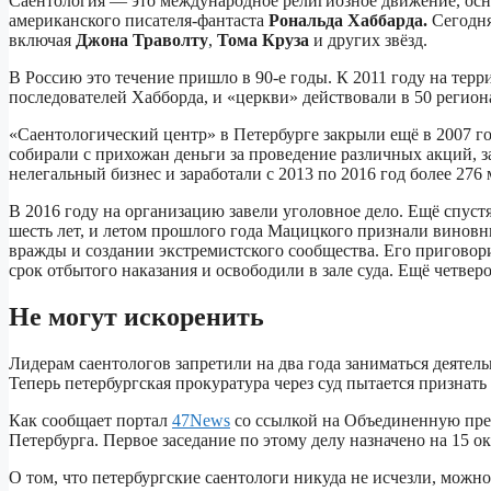
Саентология — это международное религиозное движение, осн
американского писателя-фантаста
Рональда Хаббарда.
Сегодня
включая
Джона
Траволту
,
Тома Круза
и других звёзд.
В Россию это течение пришло в 90-е годы. К 2011 году на тер
последователей Хабборда, и «церкви» действовали в 50 регион
«Саентологический центр» в Петербурге закрыли ещё в 2007 
собирали с прихожан деньги за проведение различных акций, з
нелегальный бизнес и заработали с 2013 по 2016 год более 276
В 2016 году на организацию завели уголовное дело. Ещё спуст
шесть лет, и летом прошлого года Мацицкого признали винов
вражды и создании экстремистского сообщества. Его приговор
срок отбытого наказания и освободили в зале суда. Ещё четве
Не могут искоренить
Лидерам саентологов запретили на два года заниматься деяте
Теперь петербургская прокуратура через суд пытается признать
Как сообщает портал
47News
со ссылкой на Объединенную прес
Петербурга. Первое заседание по этому делу назначено на 15 ок
О том, что петербургские саентологи никуда не исчезли, можн