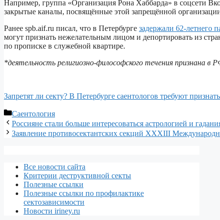
Например, группа «Организация Рона Хаббарда» в соцсети Вко
закрытые каналы, посвящённые этой запрещённой организации
Ранее spb.aif.ru писал, что в Петербурге
задержали 62-летнего 
могут признать нежелательным лицом и депортировать из стра
по прописке в служебной квартире.
*деятельность религиозно-философского течения признана в 
Запретят ли секту? В Петербурге саентологов требуют признать
Рубрики
Саентология
Россияне стали больше интересоваться астрологией и гадан
Заявление противосектантских секций XXXIII Международ
Все новости сайта
Критерии деструктивной секты
Полезные ссылки
Полезные ссылки по профилактике
сектозависимости
Новости iriney.ru