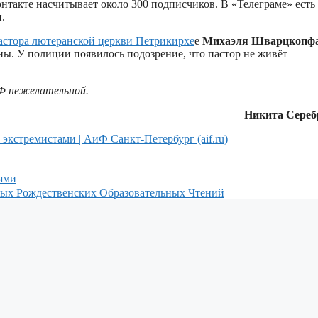
нтакте насчитывает около 300 подписчиков. В «Телеграме» есть
.
пастора лютеранской церкви Петрикирхе
е
Михаэля Шварцкопф
ны. У полиции появилось подозрение, что пастор не живёт
РФ нежелательной.
Никита Сереб
 экстремистами | АиФ Санкт-Петербург (aif.ru)
иями
ных Рождественских Образовательных Чтений