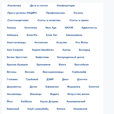
-Аналитика
-Дети в сектах
-Конференции
-Пресс-релизы РАЦИРС
-Профилактика
-Разное
-Сектозащитники
-Секты и политика
-Секты и право
Amway
Greenway
New Age
NXIVM
Адвентисты
Акбашев
АллатРа
Алля Аят
Амонашвили
Анастасиевцы
Антоненко
Асауляк
Ата Жолы
Аум Синрике
Ашрам Шамбалы
Аштар
Белодед
Белое братство
Бифатима
Богородичный центр
Брахма Кумарис
Бронников
Ванга
Ваххабизм
Веганы
Веснин
Виссарионовцы
Гербалайф
Головин
Грабовой
ДЭИР
Джос
Дзогчен
Документы
Дугин
Ефименко
Журавлев
Золотов
Зосимовцы
Ильинцы
Индиго
Искусство жизни
Йога
Каббала
Каула Дхарма
Кашпировский
Киженкай
Клуб самоубийц
Клюев
Коновалов