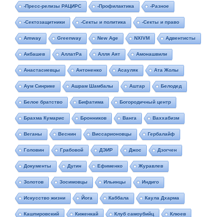
-Пресс-релизы РАЦИРС
-Профилактика
-Разное
-Сектозащитники
-Секты и политика
-Секты и право
Amway
Greenway
New Age
NXIVM
Адвентисты
Акбашев
АллатРа
Алля Аят
Амонашвили
Анастасиевцы
Антоненко
Асауляк
Ата Жолы
Аум Синрике
Ашрам Шамбалы
Аштар
Белодед
Белое братство
Бифатима
Богородичный центр
Брахма Кумарис
Бронников
Ванга
Ваххабизм
Веганы
Веснин
Виссарионовцы
Гербалайф
Головин
Грабовой
ДЭИР
Джос
Дзогчен
Документы
Дугин
Ефименко
Журавлев
Золотов
Зосимовцы
Ильинцы
Индиго
Искусство жизни
Йога
Каббала
Каула Дхарма
Кашпировский
Киженкай
Клуб самоубийц
Клюев