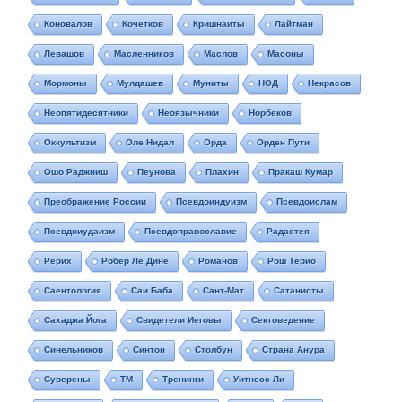
Коновалов
Кочетков
Кришнаиты
Лайтман
Левашов
Масленников
Маслов
Масоны
Мормоны
Мулдашев
Муниты
НОД
Некрасов
Неопятидесятники
Неоязычники
Норбеков
Оккультизм
Оле Нидал
Орда
Орден Пути
Ошо Раджниш
Пеунова
Плахин
Пракаш Кумар
Преображение России
Псевдоиндуизм
Псевдоислам
Псевдоиудаизм
Псевдоправославие
Радастея
Рерих
Робер Ле Дине
Романов
Рош Терио
Саентология
Саи Баба
Сант-Мат
Сатанисты
Сахаджа Йога
Свидетели Иеговы
Сектоведение
Синельников
Синтон
Столбун
Страна Анура
Суверены
ТМ
Тренинги
Уитнесс Ли