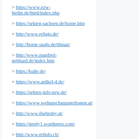
>
https://www.ezw-
berlin.de/html/index.php
>
https://sekten-sachsen.de/home.htm
>
http://www.religio.de/
>
http://home.snafu.de/tilman/
>
http://www.manfred-
gebhard.de/index.htm
>
https://kulte.de/
>
https://www.artikel-4.de/
>
https://sekten-info-nrw.de/
>
https://www.weltanschauungsfragen.at/
>
http://www.ilsehruby.at/
>
https://gerdy1.wordpress.com/
>
http://www.relinfo.ch/