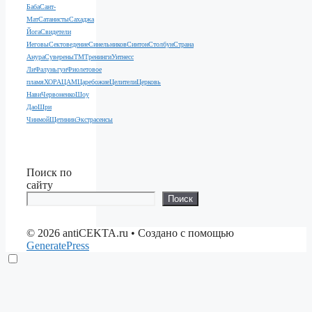
Баба
Сант-
Мат
Сатанисты
Сахаджа
Йога
Свидетели
Иеговы
Сектоведение
Синельников
Синтон
Столбун
Страна
Анура
Суверены
ТМ
Тренинги
Уитнесс
Ли
Фалуньгун
Фиолетовое
пламя
ХОРА
ЦАМ
Царебожие
Целители
Церковь
Нави
Червоненко
Шоу
Дао
Шри
Чинмой
Щетинин
Экстрасенсы
Поиск по
сайту
Поиск
© 2026 antiCEKTA.ru
• Создано с помощью
GeneratePress