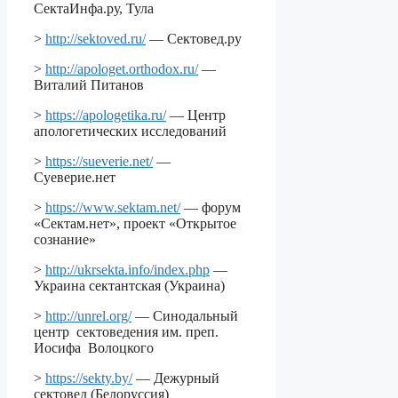
СектаИнфа.ру, Тула
>
http://sektoved.ru/
— Сектовед.ру
>
http://apologet.orthodox.ru/
—
Виталий Питанов
>
https://apologetika.ru/
— Центр
апологетических исследований
>
https://sueverie.net/
—
Суеверие.нет
>
https://www.sektam.net/
— форум
«Сектам.нет», проект «Открытое
сознание»
>
http://ukrsekta.info/index.php
—
Украина сектантская (Украина)
>
http://unrel.org/
— Синодальный
центр сектоведения им. преп.
Иосифа Волоцкого
>
https://sekty.by/
— Дежурный
сектовед (Белоруссия)