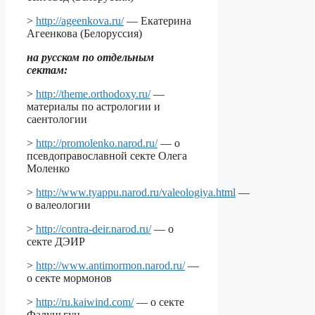
>
http://ageenkova.ru/
— Екатерина
Агеенкова (Белоруссия)
на русском по отдельным
сектам:
>
http://theme.orthodoxy.ru/
—
материалы по астрологии и
саентологии
>
http://promolenko.narod.ru/
— о
псевдоправославной секте Олега
Моленко
>
http://www.tyappu.narod.ru/valeologiya.html
—
о валеологии
>
http://contra-deir.narod.ru/
— о
секте ДЭИР
>
http://www.antimormon.narod.ru/
—
о секте мормонов
>
http://ru.kaiwind.com/
— о секте
Фалуньгун