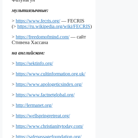
мультиязычные:
>
https://www.fecris.org/
— FECRIS
(>
https://ru.wikipedia.org/wiki/FECRIS
)
>
https://freedomofmind.com/
— сайт
Стивена Хассана
на английском:
>
https://sektinfo.org/
>
https://www.cultinformation.org.uk/
>
https://www.apologeticsindex.org/
>
https://www.factnetglobal.org/
>
http://lermanet.org/
>
https://wellspringretreat.org/
>
https://www.christianitytoday.com/
>
https://safepassagefoundation.org/