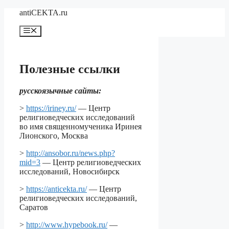
Перейти
antiCEKTA.ru
к
содержимому
Меню
Полезные ссылки
русскоязычные сайты:
>
https://iriney.ru/
— Центр
религиоведческих исследований
во имя священномученика Иринея
Лионского, Москва
>
http://ansobor.ru/news.php?
mid=3
— Центр религиоведческих
исследований, Новосибирск
>
https://anticekta.ru/
— Центр
религиоведческих исследований,
Саратов
>
http://www.hypebook.ru/
—