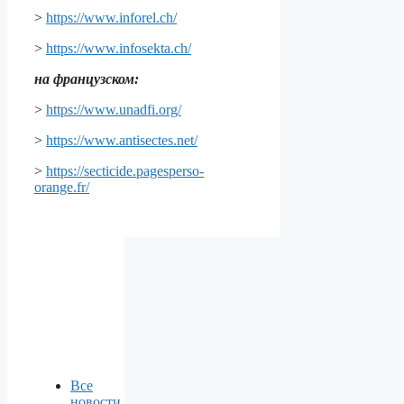
>
https://www.inforel.ch/
>
https://www.infosekta.ch/
на французском:
>
https://www.unadfi.org/
>
https://www.antisectes.net/
>
https://secticide.pagesperso-
orange.fr/
Все
новости