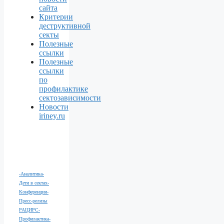
сайта
Критерии
деструктивной
секты
Полезные
ссылки
Полезные
ссылки
по
профилактике
сектозависимости
Новости
iriney.ru
-Аналитика
-
Дети в сектах
-
Конференции
-
Пресс-релизы
РАЦИРС
-
Профилактика
-