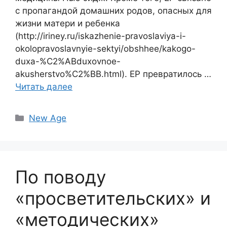
с пропагандой домашних родов, опасных для
жизни матери и ребенка
(http://iriney.ru/iskazhenie-pravoslaviya-i-
okolopravoslavnyie-sektyi/obshhee/kakogo-
duxa-%C2%ABduxovnoe-
akusherstvo%C2%BB.html). ЕР превратилось …
Читать далее
Рубрики
New Age
По поводу
«просветительских» и
«методических»