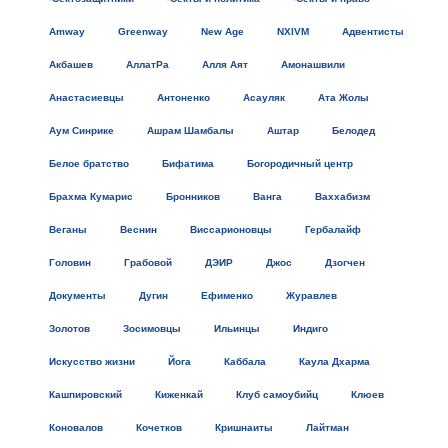
Amway
Greenway
New Age
NXIVM
Адвентисты
Акбашев
АллатРа
Алля Аят
Амонашвили
Анастасиевцы
Антоненко
Асауляк
Ата Жолы
Аум Синрике
Ашрам Шамбалы
Аштар
Белодед
Белое братство
Бифатима
Богородичный центр
Брахма Кумарис
Бронников
Ванга
Ваххабизм
Веганы
Веснин
Виссарионовцы
Гербалайф
Головин
Грабовой
ДЭИР
Джос
Дзогчен
Документы
Дугин
Ефименко
Журавлев
Золотов
Зосимовцы
Ильинцы
Индиго
Искусство жизни
Йога
Каббала
Каула Дхарма
Кашпировский
Киженкай
Клуб самоубийц
Клюев
Коновалов
Кочетков
Кришнаиты
Лайтман