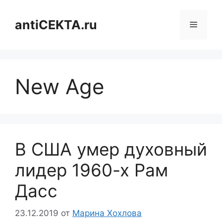
Перейти
к
antiCEKTA.ru
Меню
содержимому
New Age
В США умер духовный
лидер 1960-х Рам
Дасс
23.12.2019
от
Марина Хохлова