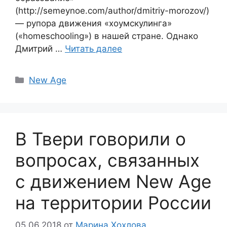
(http://semeynoe.com/author/dmitriy-morozov/)
— рупора движения «хоумскулинга»
(«homeschooling») в нашей стране. Однако
Дмитрий …
Читать далее
Рубрики
New Age
В Твери говорили о
вопросах, связанных
с движением New Age
на территории России
05.06.2018
от
Марина Хохлова