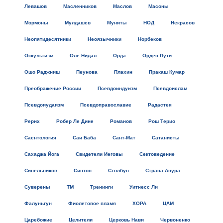
Левашов
Масленников
Маслов
Масоны
Мормоны
Мулдашев
Муниты
НОД
Некрасов
Неопятидесятники
Неоязычники
Норбеков
Оккультизм
Оле Нидал
Орда
Орден Пути
Ошо Раджниш
Пеунова
Плахин
Пракаш Кумар
Преображение России
Псевдоиндуизм
Псевдоислам
Псевдоиудаизм
Псевдоправославие
Радастея
Рерих
Робер Ле Дине
Романов
Рош Терио
Саентология
Саи Баба
Сант-Мат
Сатанисты
Сахаджа Йога
Свидетели Иеговы
Сектоведение
Синельников
Синтон
Столбун
Страна Анура
Суверены
ТМ
Тренинги
Уитнесс Ли
Фалуньгун
Фиолетовое пламя
ХОРА
ЦАМ
Царебожие
Целители
Церковь Нави
Червоненко