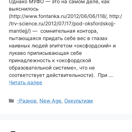
Однако МУФО — это на самом деле, как
выяснилось
(http://www.fontanka.ru/2012/06/06/118/, http:/
/trv-science.ru/2012/07/17/pod-oksfordskojj-
mantiejj/) — сомнительная контора,
пытающаяся придать себе вес в глазах
наивных людей эпитетом «оксфордский» и
лукаво приписывающая себе
принадлежность к «оксфордской
образовательной системе», что не
соответствует действительности). При …
Читать далее
Рубрики
-Разное
,
New Age
,
Оккультизм