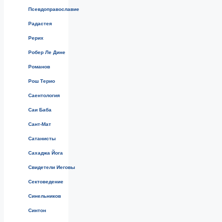
Псевдоправославие
Радастея
Рерих
Робер Ле Дине
Романов
Рош Терио
Саентология
Саи Баба
Сант-Мат
Сатанисты
Сахаджа Йога
Свидетели Иеговы
Сектоведение
Синельников
Синтон