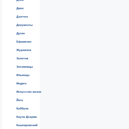
Джос
Дзогчен
Документы
Дугин
Ефименко
Журавлев
Золотов
Зосимовцы
Ильинцы
Индиго
Искусство жизни
Йога
Каббала
Каула Дхарма
Кашпировский