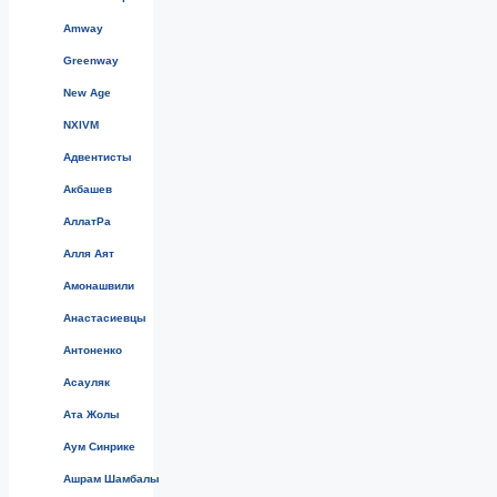
Amway
Greenway
New Age
NXIVM
Адвентисты
Акбашев
АллатРа
Алля Аят
Амонашвили
Анастасиевцы
Антоненко
Асауляк
Ата Жолы
Аум Синрике
Ашрам Шамбалы