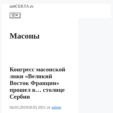
Перейти
antiCEKTA.ru
к
содержимому
Меню
Масоны
Конгресс масонской
ложи «Великий
Восток Франции»
прошел в… столице
Сербии
04.03.2019
18.03.2011
от
admin