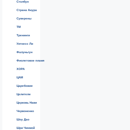
Столбун
Страна Анура
Суверены
ТМ
Тренинги
Уитнесс Ли
Фалуньгун
Фиолетовое пламя
ХОРА
ЦАМ
Царебожие
Целители
Церковь Нави
Червоненко
Шоу Дао
Шри Чинмой