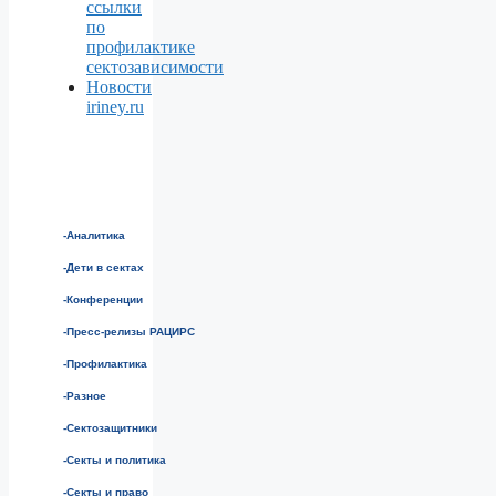
ссылки
по
профилактике
сектозависимости
Новости
iriney.ru
-Аналитика
-Дети в сектах
-Конференции
-Пресс-релизы РАЦИРС
-Профилактика
-Разное
-Сектозащитники
-Секты и политика
-Секты и право