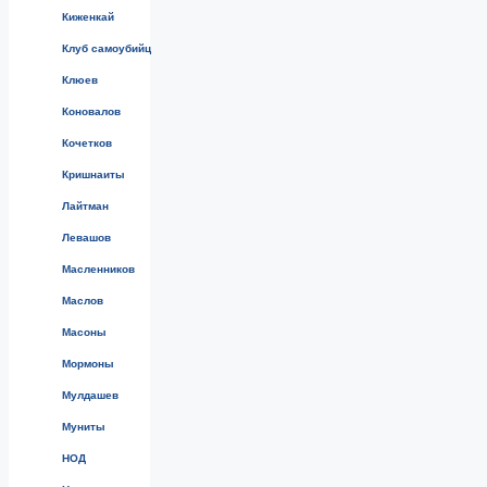
Киженкай
Клуб самоубийц
Клюев
Коновалов
Кочетков
Кришнаиты
Лайтман
Левашов
Масленников
Маслов
Масоны
Мормоны
Мулдашев
Муниты
НОД