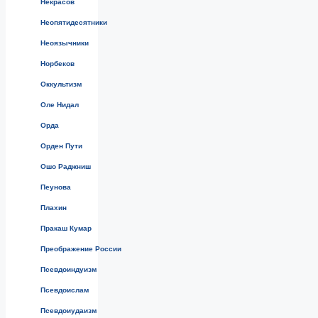
Некрасов
Неопятидесятники
Неоязычники
Норбеков
Оккультизм
Оле Нидал
Орда
Орден Пути
Ошо Раджниш
Пеунова
Плахин
Пракаш Кумар
Преображение России
Псевдоиндуизм
Псевдоислам
Псевдоиудаизм