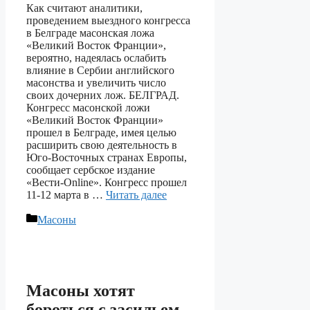
Как считают аналитики,
проведением выездного конгресса
в Белграде масонская ложа
«Великий Восток Франции»,
вероятно, надеялась ослабить
влияние в Сербии английского
масонства и увеличить число
своих дочерних лож. БЕЛГРАД.
Конгресс масонской ложи
«Великий Восток Франции»
прошел в Белграде, имея целью
расширить свою деятельность в
Юго-Восточных странах Европы,
сообщает сербское издание
«Вести-Online». Конгресс прошел
11-12 марта в …
Читать далее
Рубрики
Масоны
Масоны хотят
бороться с засильем