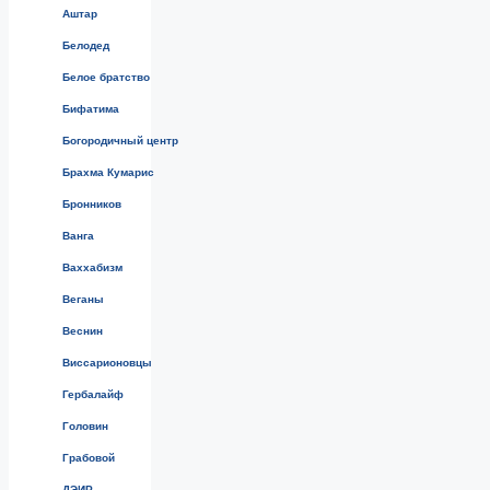
Аштар
Белодед
Белое братство
Бифатима
Богородичный центр
Брахма Кумарис
Бронников
Ванга
Ваххабизм
Веганы
Веснин
Виссарионовцы
Гербалайф
Головин
Грабовой
ДЭИР