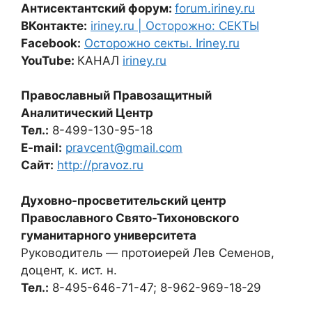
Антисектантский форум:
forum.iriney.ru
ВКонтакте:
iriney.ru | Осторожно: СЕКТЫ
Facebook:
Осторожно секты. Iriney.ru
YouTube:
КАНАЛ
iriney.ru
Православный Правозащитный
Аналитический Центр
Тел.:
8-499-130-95-18
E-mail:
pravcent@gmail.com
Сайт:
http://pravoz.ru
Духовно-просветительский центр
Православного Свято-Тихоновского
гуманитарного университета
Руководитель — протоиерей Лев Семенов,
доцент, к. ист. н.
Тел.:
8-495-646-71-47; 8-962-969-18-29