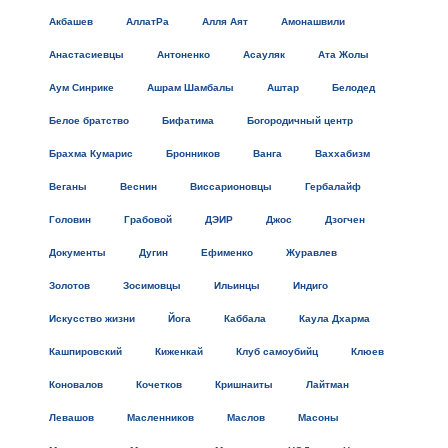
Акбашев
АллатРа
Алля Аят
Амонашвили
Анастасиевцы
Антоненко
Асауляк
Ата Жолы
Аум Синрике
Ашрам Шамбалы
Аштар
Белодед
Белое братство
Бифатима
Богородичный центр
Брахма Кумарис
Бронников
Ванга
Ваххабизм
Веганы
Веснин
Виссарионовцы
Гербалайф
Головин
Грабовой
ДЭИР
Джос
Дзогчен
Документы
Дугин
Ефименко
Журавлев
Золотов
Зосимовцы
Ильинцы
Индиго
Искусство жизни
Йога
Каббала
Каула Дхарма
Кашпировский
Киженкай
Клуб самоубийц
Клюев
Коновалов
Кочетков
Кришнаиты
Лайтман
Левашов
Масленников
Маслов
Масоны