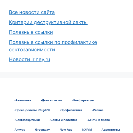
Все новости сайта
Критерии деструктивной секты
Полезные ссылки
Полезные ссылки по профилактике
сектозависимости
Новости iriney.ru
-Аналитика
-Дети в сектах
-Конференции
-Пресс-релизы РАЦИРС
-Профилактика
-Разное
-Сектозащитники
-Секты и политика
-Секты и право
Amway
Greenway
New Age
NXIVM
Адвентисты