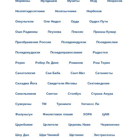
Мормоны
Мулдашев
Муниты
НОД
Некрасов
Неопятидесятники
Неоязычники
Норбеков
Оккультизм
Оле Нидал
Орда
Орден Пути
Ошо Раджниш
Пеунова
Плахин
Пракаш Кумар
Преображение России
Псевдоиндуизм
Псевдоислам
Псевдоиудаизм
Псевдоправославие
Радастея
Рерих
Робер Ле Дине
Романов
Рош Терио
Саентология
Саи Баба
Сант-Мат
Сатанисты
Сахаджа Йога
Свидетели Иеговы
Сектоведение
Синельников
Синтон
Столбун
Страна Анура
Суверены
ТМ
Тренинги
Уитнесс Ли
Фалуньгун
Фиолетовое пламя
ХОРА
ЦАМ
Царебожие
Целители
Церковь Нави
Червоненко
Шоу Дао
Шри Чинмой
Щетинин
Экстрасенсы