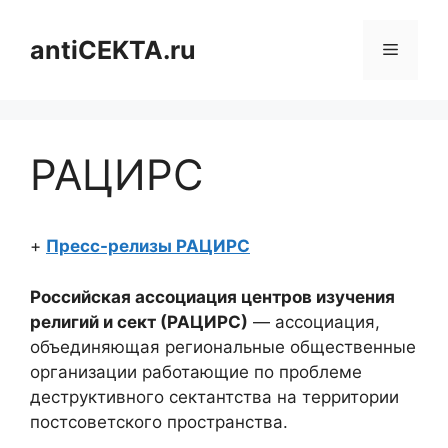
Перейти
к
antiCEKTA.ru
Меню
содержимому
РАЦИРС
+
Пресс-релизы РАЦИРС
Российская ассоциация центров изучения
религий и сект (РАЦИРС)
— ассоциация,
объединяющая региональные общественные
организации работающие по проблеме
деструктивного сектантства на территории
постсоветского пространства.