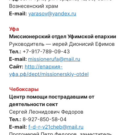
Вознесенский храм
E-mail:
yarasov@yandex.ru
Уфа
Миссионерский отдел Уфимской епархии
Руководитель — иерей Дионисий Ефимов
Тел.:
+7-917-789-09-43
E-mail:
missionerufa@mail.ru
Сайт:
http://епархия-
уфа.рф/dept/missionerskiy-otdel
Чебоксары
Центр помощи пострадавшим от
деятельности сект
Сергей Леонидович Федоров
Тел.:
8-927-850-58-04
E-mail:
f-d-r-v21cheb@mail.ru
Протоиерей Петр Федоров, заместитель