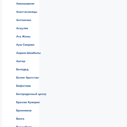
Амонашвили
Анастасиевцы
Антоненко
Асауляк
Ата Жолы
Аум Синрике
Ашрам Шамбалы
Аштар
Белодед
Белое братство
Бифатима
Богородичный центр
Брахма Кумарис
Бронников
Ванга
Ваххабизм