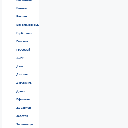
Веганы
Веснин
Виссарионовцы
Гербалайф
Головин
Грабовой
ДЭИР
Джос
Дзогчен
Документы
Дугин
Ефименко
Журавлев
Золотов
Зосимовцы