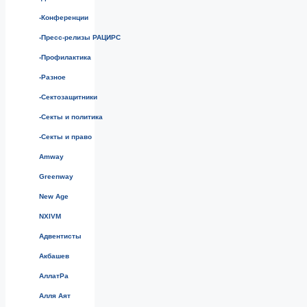
-Конференции
-Пресс-релизы РАЦИРС
-Профилактика
-Разное
-Сектозащитники
-Секты и политика
-Секты и право
Amway
Greenway
New Age
NXIVM
Адвентисты
Акбашев
АллатРа
Алля Аят