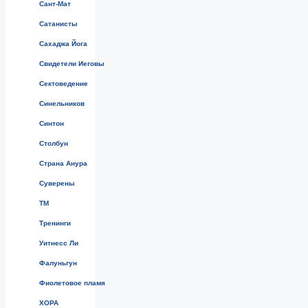
Сант-Мат
Сатанисты
Сахаджа Йога
Свидетели Иеговы
Сектоведение
Синельников
Синтон
Столбун
Страна Анура
Суверены
ТМ
Тренинги
Уитнесс Ли
Фалуньгун
Фиолетовое пламя
ХОРА