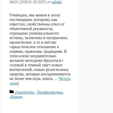
04.01.2026
31.10.2025
от
admin
Очевидно, мы живем в эпоху
постмодерна, которому, как
известно, свойственны отказ от
объективной реальности,
отрицание универсальности
истины, эклектика и несерьезное,
ироническое, а то и жёстко
саркастическое отношение к
нормам, правилам, традициям. В
этом ключе неудивительно
желание молодежи броситься с
головой в темный омут новых
впечатлений, новых религиозных
практик, которые воспринимаются
не более чем игра, поиск …
Читать
далее
Рубрики
-Аналитика
,
-Профилактика
,
-Разное