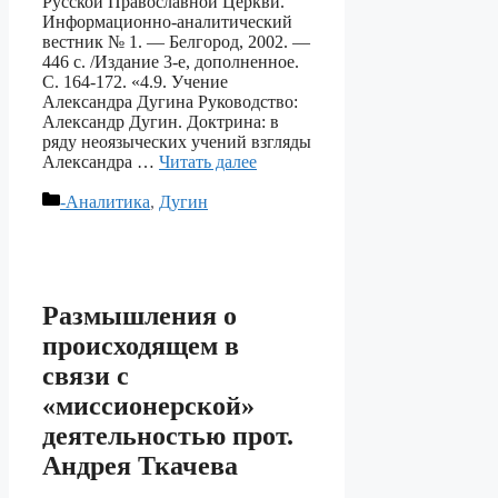
Русской Православной Церкви.
Информационно-аналитический
вестник № 1. — Белгород, 2002. —
446 с. /Издание 3-е, дополненное.
С. 164-172. «4.9. Учение
Александра Дугина Руководство:
Александр Дугин. Доктрина: в
ряду неоязыческих учений взгляды
Александра …
Читать далее
Рубрики
-Аналитика
,
Дугин
Размышления о
происходящем в
связи с
«миссионерской»
деятельностью прот.
Андрея Ткачева