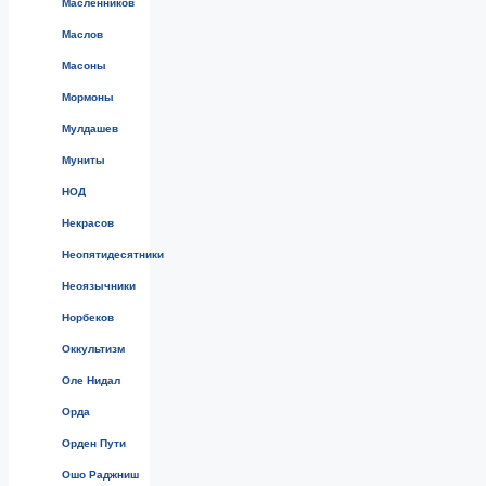
Масленников
Маслов
Масоны
Мормоны
Мулдашев
Муниты
НОД
Некрасов
Неопятидесятники
Неоязычники
Норбеков
Оккультизм
Оле Нидал
Орда
Орден Пути
Ошо Раджниш