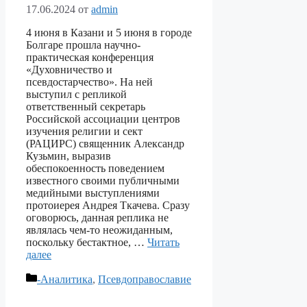
17.06.2024
от
admin
4 июня в Казани и 5 июня в городе
Болгаре прошла научно-
практическая конференция
«Духовничество и
псевдостарчество». На ней
выступил с репликой
ответственный секретарь
Российской ассоциации центров
изучения религии и сект
(РАЦИРС) священник Александр
Кузьмин, выразив
обеспокоенность поведением
известного своими публичными
медийными выступлениями
протоиерея Андрея Ткачева. Сразу
оговорюсь, данная реплика не
являлась чем-то неожиданным,
поскольку бестактное, …
Читать
далее
Рубрики
-Аналитика
,
Псевдоправославие