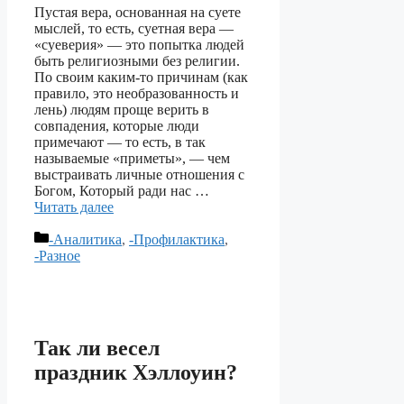
Пустая вера, основанная на суете
мыслей, то есть, суетная вера —
«суеверия» — это попытка людей
быть религиозными без религии.
По своим каким-то причинам (как
правило, это необразованность и
лень) людям проще верить в
совпадения, которые люди
примечают — то есть, в так
называемые «приметы», — чем
выстраивать личные отношения с
Богом, Который ради нас …
Читать далее
Рубрики
-Аналитика
,
-Профилактика
,
-Разное
Так ли весел
праздник Хэллоуин?