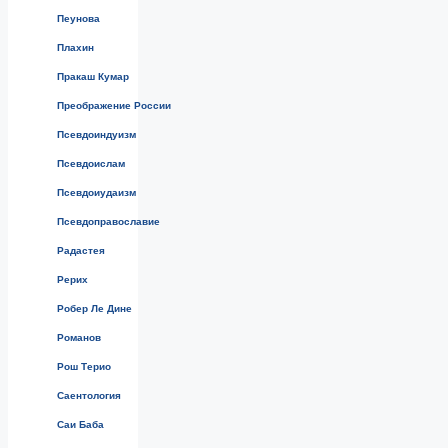
Пеунова
Плахин
Пракаш Кумар
Преображение России
Псевдоиндуизм
Псевдоислам
Псевдоиудаизм
Псевдоправославие
Радастея
Рерих
Робер Ле Дине
Романов
Рош Терио
Саентология
Саи Баба