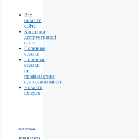
Все
новости
сайта
Критерии
деструктивной
секты
Полезные
ссылки
Полезные
ссылки
по
профилактике
сектозависимости
Новости
iriney.ru
-Аналитика
-Дети в сектах