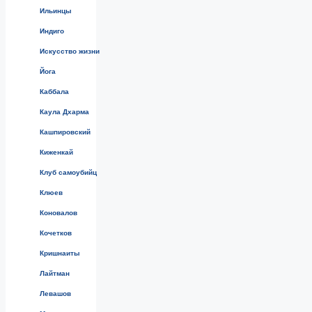
Ильинцы
Индиго
Искусство жизни
Йога
Каббала
Каула Дхарма
Кашпировский
Киженкай
Клуб самоубийц
Клюев
Коновалов
Кочетков
Кришнаиты
Лайтман
Левашов