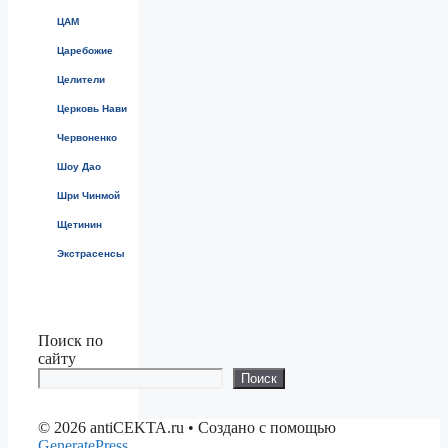
ЦАМ
Царебожие
Целители
Церковь Нави
Червоненко
Шоу Дао
Шри Чинмой
Щетинин
Экстрасенсы
Поиск по
сайту
Поиск
© 2026 antiCEKTA.ru
• Создано с помощью
GeneratePress