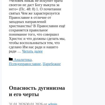
«человек никак не искупит брата
своегои не даст Богу выкупа за
него» (Пс. 48: 8) 1. О почитании
святых Чем же характеризуется
Православие в отличие от
западных направлений
христианства? В Православии ещё
сохраняется правильное
понимание того, что совершил
Христос и что должны сделать мы,
чтобы воспользоваться тем, что
сделано Им нас ради и нашего
ради …
Читать далее
Рубрики
-Аналитика
,
Псевдоправославие
,
Царебожие
Опасность дугинизма
и его черты
31.01.2026
30.01.2026
от
admin