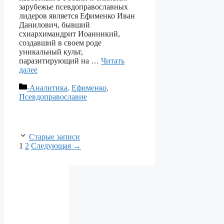
зарубежье псевдоправославных
лидеров является Ефименко Иван
Данилович, бывший
схиархимандрит Иоанникий,
создавший в своем роде
уникальный культ,
паразитирующий на …
Читать
далее
Рубрики
-Аналитика
,
Ефименко
,
Псевдоправославие
Старые записи
Страница
Страница
1
2
Следующая
→