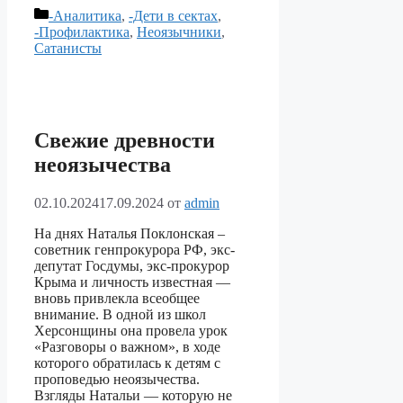
Рубрики
-Аналитика
,
-Дети в сектах
,
-Профилактика
,
Неоязычники
,
Сатанисты
Свежие древности
неоязычества
02.10.2024
17.09.2024
от
admin
На днях Наталья Поклонская –
советник генпрокурора РФ, экс-
депутат Госдумы, экс-прокурор
Крыма и личность известная —
вновь привлекла всеобщее
внимание. В одной из школ
Херсонщины она провела урок
«Разговоры о важном», в ходе
которого обратилась к детям с
проповедью неоязычества.
Взгляды Натальи — которую не