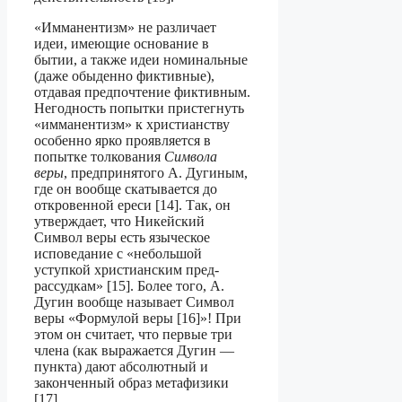
«Имманентизм» не различает
идеи, имеющие основание в
бытии, а также идеи номинальные
(даже обыденно фиктивные),
отдавая предпочтение фиктивным.
Не­годность попытки пристегнуть
«имманентизм» к христианству
особенно ярко прояв­ляется в
попытке толкования
Символа
веры
, предпринятого А. Дугиным,
где он вообще скатывается до
откровенной ереси [14]. Так, он
утверждает, что Никейский
Символ веры есть языческое
исповедание с «небольшой
уступкой христианским пред­
рассудкам» [15]. Более того, А.
Дугин вообще называет Символ
веры «Формулой веры [16]»! При
этом он считает, что первые три
члена (как выражается Дугин —
пункта) дают абсолютный и
законченный образ метафизики
[17].