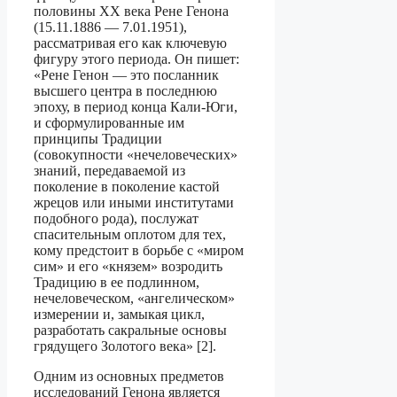
половины XX века Рене Генона
(15.11.1886 — 7.01.1951),
рассматривая его как ключевую
фигуру этого периода. Он пишет:
«Рене Генон — это посланник
высше­го центра в последнюю
эпоху, в период конца Кали-Юги,
и сформулированные им
принципы Традиции
(совокупности «нечеловеческих»
знаний, передаваемой из
поколение в поколение кастой
жрецов или иными институтами
подобного рода), послужат
спасительным оплотом для тех,
кому предстоит в борьбе с «миром
сим» и его «князем» возродить
Традицию в ее подлинном,
нечеловеческом, «ангелическом»
измерении и, замыкая цикл,
разработать сакральные основы
грядущего Золотого века» [2].
Одним из основных предметов
исследований Генона является