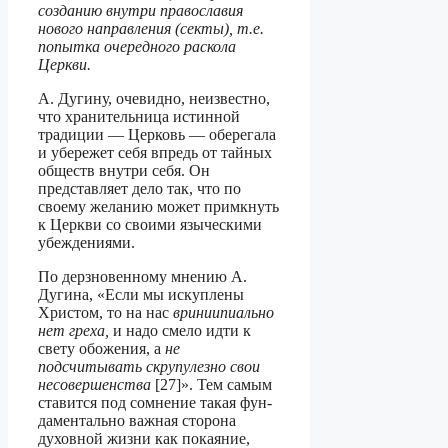
созданию внутри православия
нового направления (секты), т.е.
попытка очередного раскола
Церкви.
А. Дугину, очевидно, неизвестно,
что хранительница истинной
традиции — Церковь — оберегала
и убережет себя впредь от тайных
обществ внутри себя. Он
представляет дело так, что по
своему желанию может примкнуть
к Церкви со своими языческими
убеждениями.
По дерзновенному мнению А.
Дугина, «Если мы искуплены
Христом, то на нас
вриниипиально
нет греха,
и надо смело идти к
свету обожения, а
не
подсчитывать скрупулезно свои
несовершенства
[27]». Тем самым
ставится под сомнение такая фун­
даментально важная сторона
духовной жизни как покаяние,