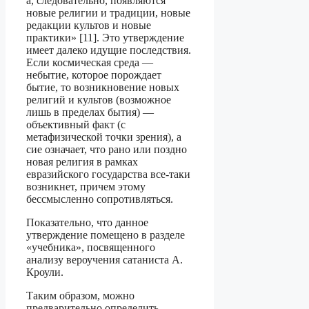
а, следовательно, появляются
новые религии и традиции, новые
редакции культов и новые
практики» [11]. Это утверждение
имеет далеко идущие последствия.
Если космическая среда —
небытие, которое порождает
бытие, то возникновение новых
религий и культов (возможное
лишь в пределах бытия) —
объективный факт (с
метафизической точки зрения), а
сие означает, что рано или поздно
новая религия в рамках
евразийского государства все-таки
возникнет, причем этому
бессмысленно сопротивляться.
Показательно, что данное
утверждение помещено в разделе
«учебника», посвя­щенного
анализу вероучения сатаниста А.
Кроули.
Таким образом, можно
предварительно определить