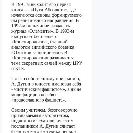
В 1991-м выходит его первая
книга — «Пути Абсолюта», где
излагаются основы формируемого
им религиозного направления. В
1992-м он начинает издавать
журнал «Элементы». В 1993-м
выпускает бестселлер
«Конспирология», ставший
аналогом английского боевика
«Охотник за шпионами». В
«Конспирологии» развивается
тема секретных связей между ЦРУ
и КГБ.
По его собственному признанию,
А. Дугин в юности именовал себя
«мистичес­ким фашистом», а ныне
модифицировал себя в
«православного фашиста».
Своим учителем, безоговорочно
признаваемым авторитетом,
подлинным эс­хатологическим
посланником А. Дугин считает
французского эзотерика первой