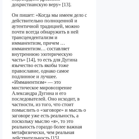
дохристианскую веру» [13].
Он пишет: «Когда мы имеем дело с
действительно полноценной и
аутентичной традицией, можно
почти всегда обнаружить в ней
трансцендентализм и
имманентизм, причем …
имманентизм… составляет
внутреннюю эзотерическую
часть» [14], то есть для Дугина
язычество есть якобы тоже
православие, однако самое
подлин­ное и лучшее.
«Имманентизм» — это
мистическое мировоззрение
Александра Ду­гина и его
последователей. Оно исходит, в
частности, из того, что стоит
помыс­лить о «заговоре» и мысль о
заговоре уже есть реальность, а
поскольку мыслю «я», то это
реальность гораздо более важная
метафизически, чем реальная
действитель­ность [15].