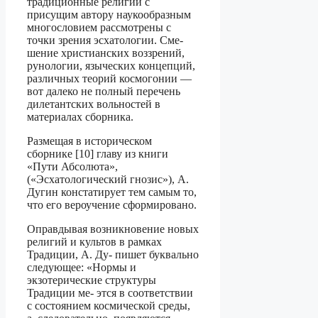
традиционные религии с
присущим автору наукообразным
многословием рассмотрены с
точки зрения эсхатологии. Сме­
шение христианских воззрений,
рунологии, языческих концепций,
различных теорий космогонии —
вот далеко не полный перечень
дилетантских вольностей в
матери­алах сборника.
Размещая в историческом
сборнике [10] главу из книги
«Пути Абсолюта»,
(«Эсхатологический гнозис»), А.
Дугин констатирует тем самым то,
что его вероучение сформировано.
Оправдывая возникновение новых
религий и культов в рамках
Традиции, А. Ду- пишет буквально
следующее: «Нормы и
экзотерические структуры
Традиции ме- этся в соответствии
с состоянием космической среды,