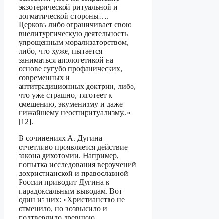
экзотерической ритуальной и
догматической стороны….
Церковь либо ограничивает свою
внелитургическую деятельность
упрощенным мо­рализаторством,
либо, что хуже, пытается
заниматься апологетикой на
основе су­губо профанических,
современных и
антитрадиционных доктрин, либо,
что уже страшно, тяготеет к
смешению, экуменизму и даже
нижайшему неоспиритуализ­му..»
[12].
В сочинениях А. Дугина
отчетливо проявляется действие
закона дихотомии. Например,
попытка исследования вероучений
дохристианской и православной
Рос­сии приводит Дугина к
парадоксальным выводам. Вот
один из них: «Христианство не
отменило, но возвысило и
подтвердило древнюю