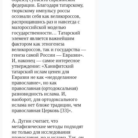
федерации. Бла­годаря татарскому,
тюркскому импульсу россы
осознали себя как великороссов,
распрощавшись раз и навсегда с
малороссийской моделью
государственности… Татарский
элемент является важнейшим
фактором как этногенеза
великороссов, так и государства —
генеза самой России — Евразии».
И, наконец — самое инте­ресное
утверждение: «Ханифитский
татарский ислам ценен для
Евразии не как «не­доделанное
православие», но как
православная (ортодоксальная)
разновидность ис­лама. И,
наоборот, для ортодоксального
ислама нет ближе традиции, чем
право­славная Церковь [33]».
А. Дугин считает, что
метафизические методы подходят
не только для исследо­вания
православия, но и ислама. Так, он