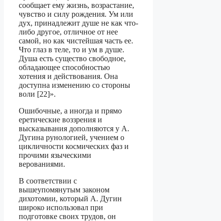
сообщает ему жизнь, возрастание,
чувство и силу рождения. Ум или
дух, принадлежит душе не как что-
либо другое, отличное от нее
самой, но как чистейшая часть ее.
Что глаз в теле, то и ум в душе.
Душа есть существо свободное,
обладающее способностью
хотения и действования. Она
доступна изменению со стороны
воли [22]».
Ошибочные, а иногда и прямо
еретические воззрения и
высказывания дополня­ются у А.
Дугина рунологией, учением о
цикличности космических фаз и
прочими языческими
верованиями.
В соответствии с
вышеупомянутым законом
дихотомии, который А. Дугин
широко использовал при
подготовке своих трудов, он