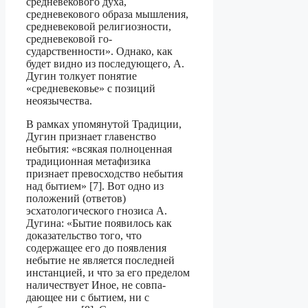
средневекового духа,
средневекового образа мышления,
средневековой религиозности,
средневековой го­
сударственности». Однако, как
будет видно из последующего, А.
Дугин толкует понятие
«средневековье» с позиций
неоязычества.
В рамках упомянутой Традиции,
Дугин признает главенство
небытия: «всякая полноценная
традиционная метафизика
признает превосходство небытия
над быти­ем» [7]. Вот одно из
положений (ответов)
эсхатологического гнозиса А.
Дугина: «Бы­тие появилось как
доказательство того, что
содержащее его до появления
небытие не является последней
инстанцией, и что за его пределом
наличествует Иное, не совпа­
дающее ни с бытием, ни с