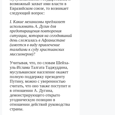
возможный захват ими власти в
Евразийском союзе, то возникает
следующий вопрос:
I. Какие механизмы предлагает
использовать А. Дугин для
предотвращения повторе­ния
ситуации, которая на сегодняшний
день сложилась в Афганистане
(имеется в виду привлечение
талибами к суду христианских
миссионеров)?
Учитывая, что, по словам Шейха-
уль-Ислама Талгата Таджуддина,
мусульман­ское население окажет
полную поддержку президенту
Путину, можно с увереннос­тью
считать, что оно также поступит и
в отношении А. Дугина,
демонстрирующего открыто
угодническую позицию в
отношении действий руководства
страны.