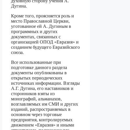
духовную сторону учения А.
Дугина.
Кроме того, проясняется роль и
место Православной Церкви,
уготованное ей А. Дугиным в
программных и других
документах, связанных с
организацией ОПОД «Ев­разия» и
созданием будущего Евразийского
союза.
Все использованные при
подготовке данного раздела
документы опубликованы в
открытых периодических
источниках информации. Взгляды
А.Г. Дугина, его настав­ников и
сторонников взяты из
монографий, альманахов,
возглавляемых им СМИ и других
изданий, распространяемых в
основном через торговые
предприятия, контро­лируемых
движением «Евразия» и иными