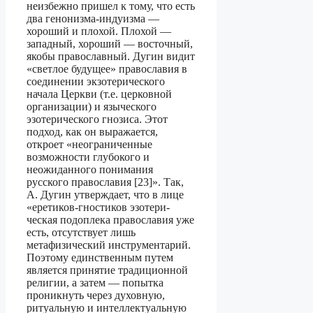
неизбежно пришел к тому, что есть
два генонизма-индуизма —
хороший и плохой. Плохой —
западный, хоро­ший — восточный,
якобы православный. Дугин видит
«светлое будущее» правосла­вия в
соединении экзотерического
начала Церкви (т.е. церковной
организации) и языческого
эзотерического гнозиса. Этот
подход, как он выражается,
откроет «неограниченные
возможности глубокого и
неожиданного понимания
русского право­славия [23]». Так,
А. Дугин утверждает, что в лице
«еретиков-гностиков эзотери­
ческая подоплека православия уже
есть, отсутствует лишь
метафизический инстру­ментарий.
Поэтому единственным путем
является принятие традиционной
рели­гии, а затем — попытка
проникнуть через духовную,
ритуальную и интеллектуаль­ную