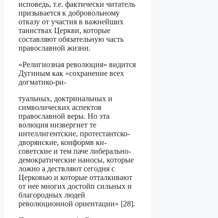
исповедь, т.е. факти­чески читатель
призывается к добровольному
отказу от участия в важнейших
таин­ствах Церкви, которые
составляют обязательную часть
православной жизни.
«Религиозная революция» видится
Дугиным как «сохранение всех
догматико-ри-
туальных, доктринальных и
символических аспектов
православной веры. Но эта
волюция низвергнет те
интеллигентские, протестантско-
дворянские, конформв ки-
советские и тем паче либерально-
демократические наносы, которые
ложно а дествляют сегодня с
Церковью и которые отталкивают
от нее многих достойп сильных и
благородных людей
революционной ориентации» [28].