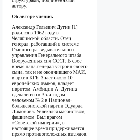
структурами, подчиненными
автору.
Об авторе учения.
Александр Гельевич Дугин [1]
родился в 1962 году в
Челябинской области. Отец —
генерал, работавший в системе
Главного разведывательного
управления Генераль­ного штаба
Вооруженных сил СССР. В свое
время папа-генерал устроил своего
сына, так и не окончившего МАИ,
в архив КГБ. Знает около 10
европейских язы­ков, владеет
ивритом. Амбиции А. Дугина
сделали его к 35-и годам
человеком № 2 в Национал-
большевистской партии Эдуарда
Лимонова. Увлекался масонством,
фашизмом. Был врагом
«Советской империи», в
настоящее время придерживается
прямо противоположных взглядов.