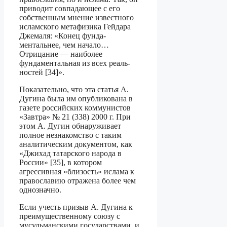
приводит совпадающее с его
собствен­ным мнение известного
исламского метафизика Гейдара
Джемаля: «Конец фунда­
ментальнее, чем начало…
Отрицание — наиболее
фундаментальная из всех реаль­
ностей [34]».
Показательно, что эта статья А.
Дугина была им опубликована в
газете российс­ких коммунистов
«Завтра» № 21 (338) 2000 г. При
этом А. Дугин обнаруживает
полное незнакомство с таким
аналитическим документом, как
«Джихад татарского народа в
России» [35], в котором
агрессивная «близость» ислама к
православию отра­жена более чем
однозначно.
Если учесть призыв А. Дугина к
преимущественному союзу с
мусульманскими государствами, и