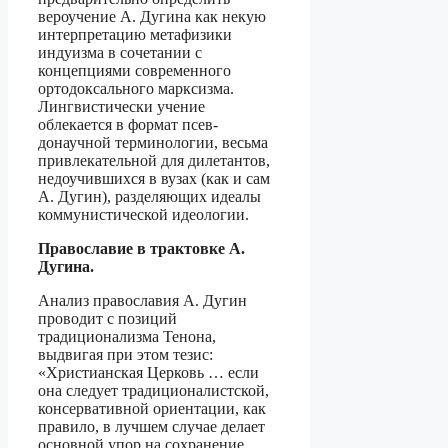
вероучение А. Дугина как некую
интерпретацию метафизики
индуизма в сочетании с
концепциями современ­ного
ортодоксального марксизма.
Лингвистически учение
облекается в формат псев­
донаучной терминологии, весьма
привлекательной для дилетантов,
недоучившихся в вузах (как и сам
А. Дугин), разделяющих идеалы
коммунистической идеологии.
Православие в трактовке А.
Дугина.
Анализ православия А. Дугин
проводит с позиций
традиционализма Тенона,
выдвигая при этом тезис:
«Христианская Церковь … если
она следует традициона­листской,
консервативной ориентации, как
правило, в лучшем случае делает
ос­новной упор на сохранение