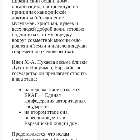
Евразийский общий дом»,
организацию, построенную на
принци­пах ханифийской
доктрины (объединение
мусульман, христиан, иудеев и
всех людей доброй воли, готовых
подчиниться этому порядку
вокруг совместной миссии оздо­
ровления Земли и исцеления души
современного человечества).
Идеи Х.-А. Нухаева весьма близки
Дугину. Например, Евразийское
государство он предлагает строить
в два этапа:
на первом этапе создается
ЕКАГ — Единая
конфедерация авторитарных
госу­дарств:
на втором этапе она
перевоплощается в
Евразийский общий дом.
Представляется, что ислам
наиболее родствен Дугину как