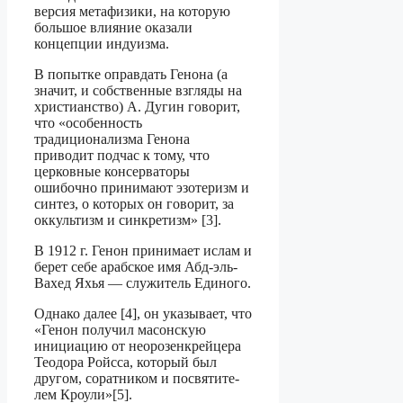
версия метафизи­ки, на которую
большое влияние оказали
концепции индуизма.
В попытке оправдать Генона (а
значит, и собственные взгляды на
христианство) А. Дугин говорит,
что «особенность
традиционализма Генона
приводит подчас к тому, что
церковные консерваторы
ошибочно принимают эзотеризм и
синтез, о ко­торых он говорит, за
оккультизм и синкретизм» [3].
В 1912 г. Генон принимает ислам и
берет себе арабское имя Абд-эль-
Вахед Яхья — служитель Единого.
Однако далее [4], он указывает, что
«Генон получил масонскую
инициацию от неорозенкрейцера
Теодора Ройсса, который был
другом, соратником и посвятите-
лем Кроули»[5].