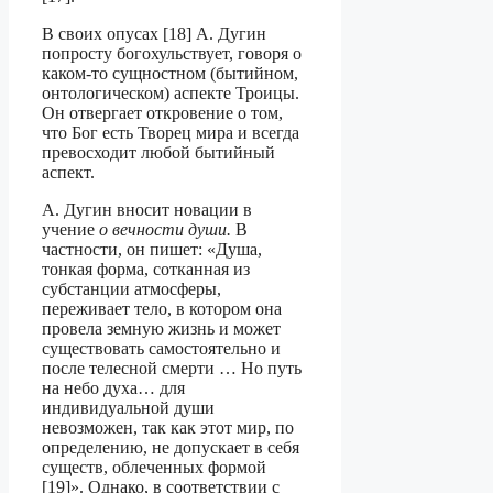
В своих опусах [18] А. Дугин
попросту богохульствует, говоря о
каком-то сущно­стном (бытийном,
онтологическом) аспекте Троицы.
Он отвергает откровение о том,
что Бог есть Творец мира и всегда
превосходит любой бытийный
аспект.
А. Дугин вносит новации в
учение
о вечности души.
В
частности, он пишет: «Душа,
тонкая форма, сотканная из
субстанции атмосферы,
переживает тело, в котором она
провела земную жизнь и может
существовать самостоятельно и
после телесной смерти … Но путь
на небо духа… для
индивидуальной души
невозможен, так как этот мир, по
определению, не допускает в себя
существ, облеченных формой
[19]». Однако, в соответствии с