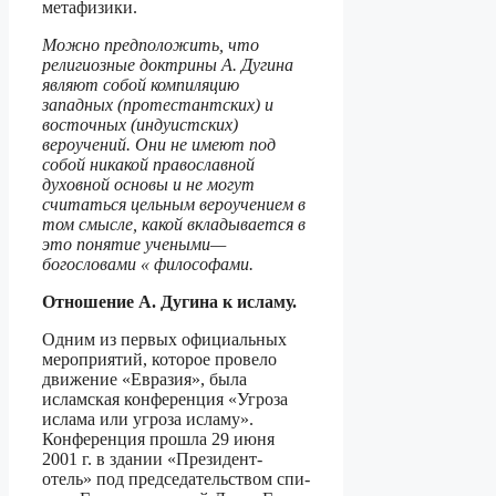
метафизики.
Можно предположить, что
религиозные доктрины А. Дугина
являют собой компи­ляцию
западных (протестантских) и
восточных (индуистских)
вероучений. Они не име­ют под
собой никакой православной
духовной основы и не могут
считаться цельным вероучением в
том смысле, какой вкладывается в
это понятие учеными—
богословами « философами.
Отношение А. Дугина к исламу.
Одним из первых официальных
мероприятий, которое провело
движение «Евра­зия», была
исламская конференция «Угроза
ислама или угроза исламу».
Конферен­ция прошла 29 июня
2001 г. в здании «Президент-
отель» под председательством спи­