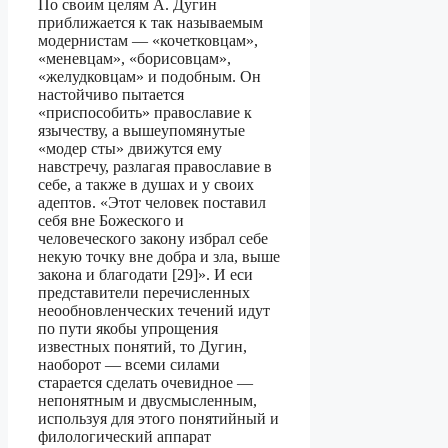
По своим целям А. Дугин
приближается к так называемым
модернистам — «кочетковцам»,
«меневцам», «борисовцам»,
«желудковцам» и подобным. Он
настойчиво пытается
«приспособить» православие к
язычеству, а вышеупомянутые
«модер сты» движутся ему
навстречу, разлагая православие в
себе, а также в душах и у своих
адептов. «Этот человек поставил
себя вне Божеского и
человеческого закону избрал себе
некую точку вне добра и зла, выше
закона и благодати [29]». И еси
представители перечисленных
неообновленческих течений идут
по пути якобы упро­щения
известных понятий, то Дугин,
наоборот — всеми силами
старается сделать очевидное —
непонятным и двусмысленным,
используя для этого понятийный и
филологический аппарат