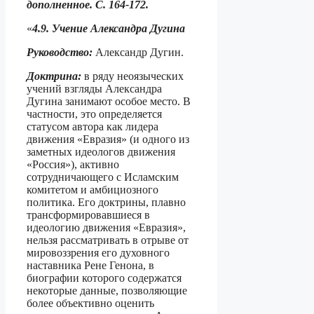
дополненное. С. 164-172.
«
4.9. Учение Александра Дугина
Руководство:
Александр Дугин.
Доктрина:
в ряду неоязыческих
учений взгляды Александра
Дугина занимают особое место. В
частности, это определяется
статусом автора как лидера
движения «Евразия» (и одного из
заметных идеологов движения
«Россия»), активно
сотрудничающего с Ис­ламским
комитетом и амбициозного
политика. Его доктрины, плавно
трансформи­ровавшиеся в
идеологию движения «Евразия»,
нельзя рассматривать в отрыве от
ми­ровоззрения его духовного
наставника Рене Генона, в
биографии которого содержат­ся
некоторые данные, позволяющие
более объективно оценить