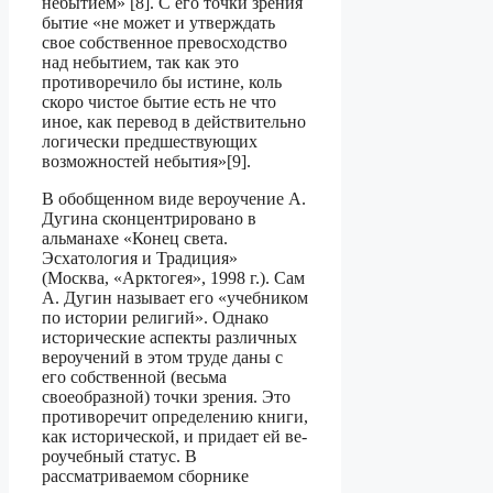
небытием» [8]. С его точки зрения
бытие «не может и утверждать
свое собственное превосходство
над небытием, так как это
противоречи­ло бы истине, коль
скоро чистое бытие есть не что
иное, как перевод в действительно
логически предшествующих
возможностей небытия»[9].
В обобщенном виде вероучение А.
Дугина сконцентрировано в
альманахе «Ко­нец света.
Эсхатология и Традиция»
(Москва, «Арктогея», 1998 г.). Сам
А. Дугин называет его «учебником
по истории религий». Однако
исторические аспекты раз­личных
вероучений в этом труде даны с
его собственной (весьма
своеобразной) точки зрения. Это
противоречит определению книги,
как исторической, и придает ей ве­
роучебный статус. В
рассматриваемом сборнике