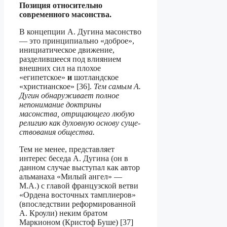
Позиция относительно
современного масонства.
В концепции А. Дугина масонство
— это принципиально «доброе»,
инициатическое движение,
разделившееся под влиянием
внешних сил на плохое
«египетское»
и
шотландское
«христианское» [36].
Тем самым А.
Дугин обнаруживает полное
непони­мание доктрины
масонства, отрицающего любую
религию как духовную основу суще­
ствования общества.
Тем не менее, представляет
интерес беседа А. Дугина (он в
данном случае выс­тупал как автор
альманаха «Милый ангел» —
М.А.) с главой французской ветви
«Ордена восточных тамплиеров»
(впоследствии реформированной
А. Кроули) неким братом
Маркионом (Кристоф Буше) [37]