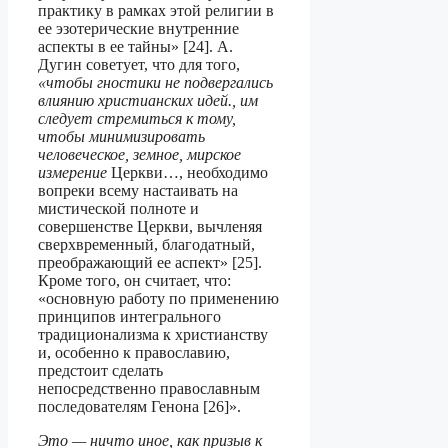
практику в рамках этой религии в
ее эзотерические внутренние
аспекты в ее тайны» [24]. А.
Дугин советует, что для того,
«чтобы гностики не подвергались
влиянию христианских идей., им
следует стремиться к тому,
чтобы минимизировать
человеческое, земное, мирское
измерение
Церкви…, необходимо
вопреки всему на­стаивать на
мистической полноте и
совершенстве Церкви, вычленяя
сверхвремен­ный, благодатный,
преображающий ее аспект» [25].
Кроме того, он считает, что:
«основную работу по применению
принципов интегрального
традиционализма к христианству
и, особенно к православию,
предстоит сделать
непосредственно пра­вославным
последователям Генона [26]».
Это — ничто иное, как призыв к