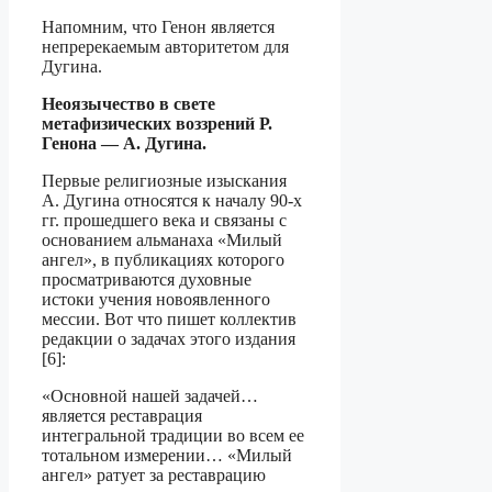
Напомним, что Генон является
непререкаемым авторитетом для
Дугина.
Неоязычество в свете
метафизических воззрений Р.
Генона — А. Дугина.
Первые религиозные изыскания
А. Дугина относятся к началу 90-х
гг. прошед­шего века и связаны с
основанием альманаха «Милый
ангел», в публикациях которо­го
просматриваются духовные
истоки учения новоявленного
мессии. Вот что пишет коллектив
редакции о задачах этого издания
[6]:
«Основной нашей задачей…
является реставрация
интегральной традиции во всем ее
тотальном измерении… «Милый
ангел» ратует за реставрацию