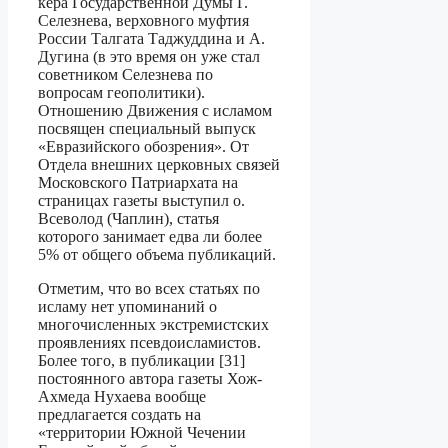
кера Государственной Думы Г.
Селезнева, верховного муфтия
России Талгата Таджуддина и А.
Дугина (в это время он уже стал
советником Селезнева по
вопросам геополитики).
Отношению Движения с исламом
посвящен специальный выпуск
«Ев­разийского обозрения». От
Отдела внешних церковных связей
Московского Патри­архата на
страницах газеты выступил о.
Всеволод (Чаплин), статья
которого занима­ет едва ли более
5% от общего объема публикаций.
Отметим, что во всех статьях по
исламу нет упоминаний о
многочисленных экст­ремистских
проявлениях псевдоисламистов.
Более того, в публикации [31]
постоян­ного автора газеты Хож-
Ахмеда Нухаева вообще
предлагается создать на
«территории Южной Чечении