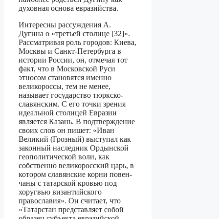
духовная основа евра­зийства.
Интересны рассуждения А.
Дугина о «третьей столице [32]».
Рассматривая роль городов: Киева,
Москвы и Санкт-Петербурга в
истории России, он, отмечая тот
факт, что в Московской Руси
этносом становятся именно
великороссы, тем не менее,
называет государство тюркско-
славянским. С его точки зрения
идеальной столицей Евразии
является Казань. В подтверждение
своих слов он пишет: «Иван
Великий (Грозный) выступал как
законный наследник Ордынской
геополитической воли, как
собственно великоросский царь, в
котором славянские корни повен­
чаны с татарской кровью под
хоругвью византийского
православия». Он считает, что
«Татарстан представляет собой
образец субъекта евразийской