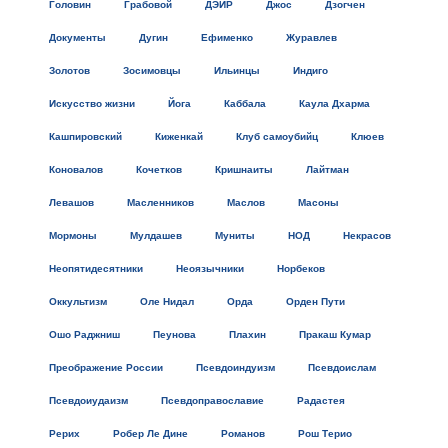
Головин
Грабовой
ДЭИР
Джос
Дзогчен
Документы
Дугин
Ефименко
Журавлев
Золотов
Зосимовцы
Ильинцы
Индиго
Искусство жизни
Йога
Каббала
Каула Дхарма
Кашпировский
Киженкай
Клуб самоубийц
Клюев
Коновалов
Кочетков
Кришнаиты
Лайтман
Левашов
Масленников
Маслов
Масоны
Мормоны
Мулдашев
Муниты
НОД
Некрасов
Неопятидесятники
Неоязычники
Норбеков
Оккультизм
Оле Нидал
Орда
Орден Пути
Ошо Раджниш
Пеунова
Плахин
Пракаш Кумар
Преображение России
Псевдоиндуизм
Псевдоислам
Псевдоиудаизм
Псевдоправославие
Радастея
Рерих
Робер Ле Дине
Романов
Рош Терио