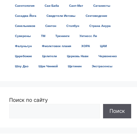
Саентология
Саи Баба
Сант-Мат
Сатанисты
Сахаджа Йога
Свидетели Иеговы
Сектоведение
Синельников
Синтон
Столбун
Страна Анура
Суверены
ТМ
Тренинги
Уитнесс Ли
Фалуньгун
Фиолетовое пламя
ХОРА
ЦАМ
Царебожие
Целители
Церковь Нави
Червоненко
Шоу Дао
Шри Чинмой
Щетинин
Экстрасенсы
Поиск по сайту
Поиск