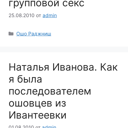
групповой секс
25.08.2010
от
admin
Рубрики
Ошо Раджниш
Наталья Иванова. Как
я была
последователем
ошовцев из
Ивантеевки
01.08.2010
от
admin