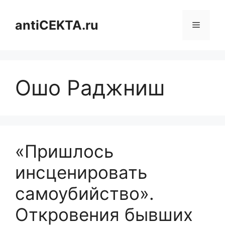
Перейти
к
antiCEKTA.ru
Меню
содержимому
Ошо Раджниш
«Пришлось
инсценировать
самоубийство».
Откровения бывших