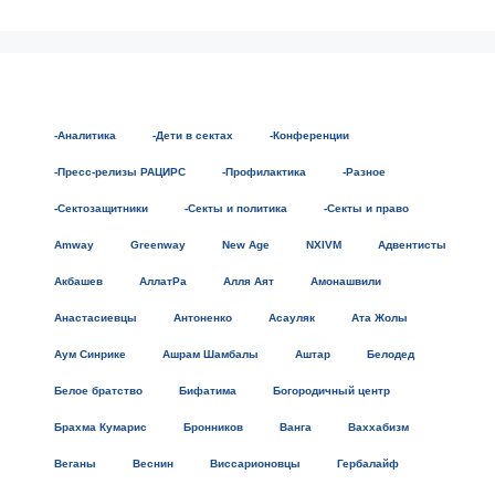
-Аналитика
-Дети в сектах
-Конференции
-Пресс-релизы РАЦИРС
-Профилактика
-Разное
-Сектозащитники
-Секты и политика
-Секты и право
Amway
Greenway
New Age
NXIVM
Адвентисты
Акбашев
АллатРа
Алля Аят
Амонашвили
Анастасиевцы
Антоненко
Асауляк
Ата Жолы
Аум Синрике
Ашрам Шамбалы
Аштар
Белодед
Белое братство
Бифатима
Богородичный центр
Брахма Кумарис
Бронников
Ванга
Ваххабизм
Веганы
Веснин
Виссарионовцы
Гербалайф