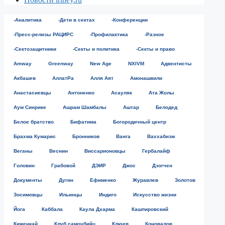
-Аналитика
-Дети в сектах
-Конференции
-Пресс-релизы РАЦИРС
-Профилактика
-Разное
-Сектозащитники
-Секты и политика
-Секты и право
Amway
Greenway
New Age
NXIVM
Адвентисты
Акбашев
АллатРа
Алля Аят
Амонашвили
Анастасиевцы
Антоненко
Асауляк
Ата Жолы
Аум Синрике
Ашрам Шамбалы
Аштар
Белодед
Белое братство
Бифатима
Богородичный центр
Брахма Кумарис
Бронников
Ванга
Ваххабизм
Веганы
Веснин
Виссарионовцы
Гербалайф
Головин
Грабовой
ДЭИР
Джос
Дзогчен
Документы
Дугин
Ефименко
Журавлев
Золотов
Зосимовцы
Ильинцы
Индиго
Искусство жизни
Йога
Каббала
Каула Дхарма
Кашпировский
Киженкай
Клуб самоубийц
Клюев
Коновалов