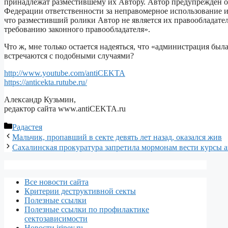
принадлежат разместившему их Автору. Автор предупрежден 
Федерации ответственности за неправомерное использование и
что разместивший ролики Автор не является их правообладател
требованию законного правообладателя».
Что ж, мне только остается надеяться, что «администрация была
встречаются с подобными случаями?
http://www.youtube.com/antiCEKTA
https://anticekta.rutube.ru/
Александр Кузьмин,
редактор сайта www.antiCEKTA.ru
Рубрики
Радастея
Мальчик, пропавший в секте девять лет назад, оказался жив
Сахалинская прокуратура запретила мормонам вести курсы а
Все новости сайта
Критерии деструктивной секты
Полезные ссылки
Полезные ссылки по профилактике
сектозависимости
Новости iriney.ru