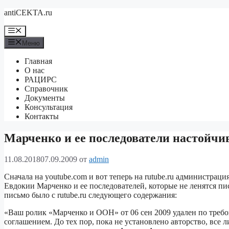
Перейти
antiCEKTA.ru
к
содержимому
Меню
Меню
Главная
О нас
РАЦИРС
Справочник
Документы
Консультация
Контакты
Марченко и ее последователи настойчив
11.08.2018
07.09.2009
от
admin
Сначала на youtube.com и вот теперь на rutube.ru администраци
Евдокии Марченко и ее последователей, которые не ленятся пи
письмо было с rutube.ru следующего содержания:
«Ваш ролик «Марченко и ООН» от 06 сен 2009 удален по требо
соглашением. До тех пор, пока не установлено авторство, вс