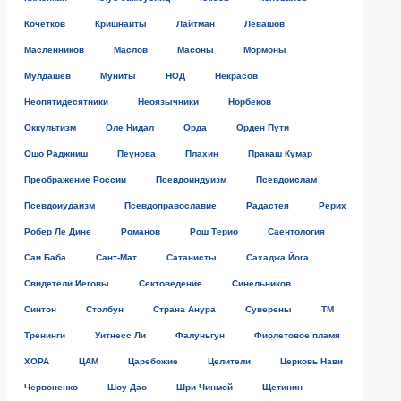
Кочетков
Кришнаиты
Лайтман
Левашов
Масленников
Маслов
Масоны
Мормоны
Мулдашев
Муниты
НОД
Некрасов
Неопятидесятники
Неоязычники
Норбеков
Оккультизм
Оле Нидал
Орда
Орден Пути
Ошо Раджниш
Пеунова
Плахин
Пракаш Кумар
Преображение России
Псевдоиндуизм
Псевдоислам
Псевдоиудаизм
Псевдоправославие
Радастея
Рерих
Робер Ле Дине
Романов
Рош Терио
Саентология
Саи Баба
Сант-Мат
Сатанисты
Сахаджа Йога
Свидетели Иеговы
Сектоведение
Синельников
Синтон
Столбун
Страна Анура
Суверены
ТМ
Тренинги
Уитнесс Ли
Фалуньгун
Фиолетовое пламя
ХОРА
ЦАМ
Царебожие
Целители
Церковь Нави
Червоненко
Шоу Дао
Шри Чинмой
Щетинин