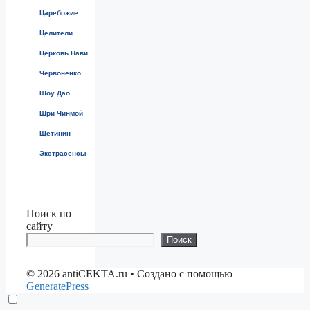
Царебожие
Целители
Церковь Нави
Червоненко
Шоу Дао
Шри Чинмой
Щетинин
Экстрасенсы
Поиск по
сайту
Поиск
© 2026 antiCEKTA.ru
• Создано с помощью
GeneratePress