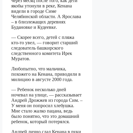
через месяц после того, как дети
якобы утонули в реке, Кенана
видели в городе Симе
Челябинской области. А Ярослава
– в близлежащих деревнях
Будановке и Кудеевке.
— Скорее всего, детей с пляжа
кто-то увел, — говорит старший
следователь башкирского
следственного комитета Ирек
Муратов.
Любопытно, что мальчика,
похожего на Кенана, приводили в
милицию в августе 2000 года.
— Ребенок несколько дней
ночевал на улице, — рассказывает
Андрей Дрожжев из города Сим. –
У меня он попросил хлебушка.
Мне стало жалко пацана, ведь
было понятно, что это домашний
ребенок, который потерялся.
Андрей лично сдал Кенана в руки