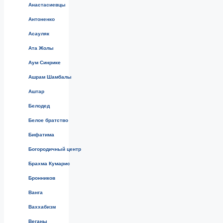
Анастасиевцы
Антоненко
Асауляк
Ата Жолы
Аум Синрике
Ашрам Шамбалы
Аштар
Белодед
Белое братство
Бифатима
Богородичный центр
Брахма Кумарис
Бронников
Ванга
Ваххабизм
Веганы