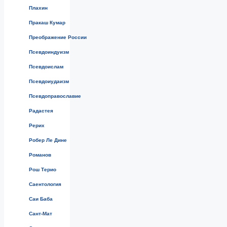
Плахин
Пракаш Кумар
Преображение России
Псевдоиндуизм
Псевдоислам
Псевдоиудаизм
Псевдоправославие
Радастея
Рерих
Робер Ле Дине
Романов
Рош Терио
Саентология
Саи Баба
Сант-Мат