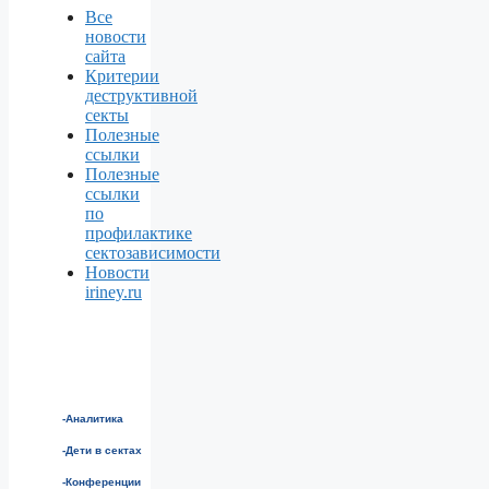
Все
новости
сайта
Критерии
деструктивной
секты
Полезные
ссылки
Полезные
ссылки
по
профилактике
сектозависимости
Новости
iriney.ru
-Аналитика
-Дети в сектах
-Конференции