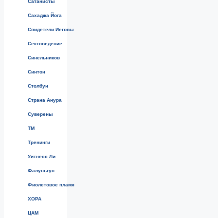
Сатанисты
Сахаджа Йога
Свидетели Иеговы
Сектоведение
Синельников
Синтон
Столбун
Страна Анура
Суверены
ТМ
Тренинги
Уитнесс Ли
Фалуньгун
Фиолетовое пламя
ХОРА
ЦАМ