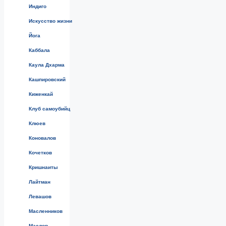
Индиго
Искусство жизни
Йога
Каббала
Каула Дхарма
Кашпировский
Киженкай
Клуб самоубийц
Клюев
Коновалов
Кочетков
Кришнаиты
Лайтман
Левашов
Масленников
Маслов