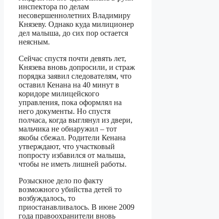
инспектора по делам
несовершеннолетних Владимиру
Князеву. Однако куда милиционер
дел малыша, до сих пор остается
неясным.
Сейчас спустя почти девять лет,
Князева вновь допросили, и страж
порядка заявил следователям, что
оставил Кенана на 40 минут в
коридоре милицейского
управления, пока оформлял на
него документы. Но спустя
полчаса, когда выглянул из двери,
мальчика не обнаружил – тот
якобы сбежал. Родители Кенана
утверждают, что участковый
попросту избавился от малыша,
чтобы не иметь лишней работы.
Розыскное дело по факту
возможного убийства детей то
возбуждалось, то
приостанавливалось. В июне 2009
года правоохранители вновь