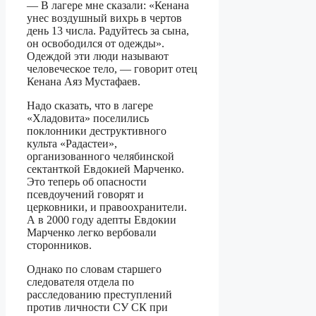
— В лагере мне сказали: «Кенана
унес воздушный вихрь в чертов
день 13 числа. Радуйтесь за сына,
он освободился от одежды».
Одеждой эти люди называют
человеческое тело, — говорит отец
Кенана Аяз Мустафаев.
Надо сказать, что в лагере
«Хладовита» поселились
поклонники деструктивного
культа «Радастеи»,
организованного челябинской
сектанткой Евдокией Марченко.
Это теперь об опасности
псевдоучений говорят и
церковники, и правоохранители.
А в 2000 году адепты Евдокии
Марченко легко вербовали
сторонников.
Однако по словам старшего
следователя отдела по
расследованию преступлений
против личности СУ СК при