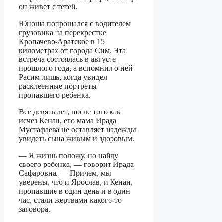
он живет с тетей.
Юноша попрощался с водителем
грузовика на перекрестке
Кропачево-Аратское в 15
километрах от города Сим. Эта
встреча состоялась в августе
прошлого года, а вспомнил о ней
Расим лишь, когда увидел
расклеенные портреты
пропавшего ребенка.
Все девять лет, после того как
исчез Кенан, его мама Ирада
Мустафаева не оставляет надежды
увидеть сына живым и здоровым.
— Я жизнь положу, но найду
своего ребенка, — говорит Ирада
Сафаровна. — Причем, мы
уверены, что и Ярослав, и Кенан,
пропавшие в один день и в один
час, стали жертвами какого-то
заговора.