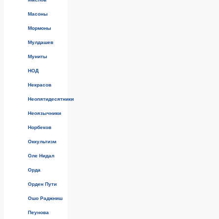
Масоны
Мормоны
Мулдашев
Муниты
НОД
Некрасов
Неопятидесятники
Неоязычники
Норбеков
Оккультизм
Оле Нидал
Орда
Орден Пути
Ошо Раджниш
Пеунова