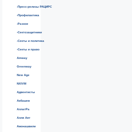
-Пресс-релизы РАЦИРС
-Профилактика
-Разное
-Сектозащитники
-Секты и политика
-Секты и право
Amway
Greenway
New Age
NXIVM
Адвентисты
Акбашев
АллатРа
Алля Аят
Амонашвили