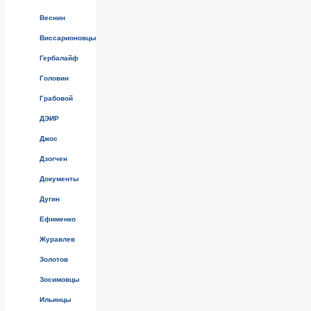
Веснин
Виссарионовцы
Гербалайф
Головин
Грабовой
ДЭИР
Джос
Дзогчен
Документы
Дугин
Ефименко
Журавлев
Золотов
Зосимовцы
Ильинцы