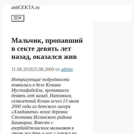
Перейти
antiCEKTA.ru
к
содержимому
Меню
Мальчик, пропавший
в секте девять лет
назад, оказался жив
11.08.2018
25.08.2009
от
admin
Интригующие подробности
появились в деле Кенана
Мустафабейли, пропавшего
девять лет назад. Напомним,
семилетний Кенан исчез 13 июля
2000 года из детского лагеря
«Хладовита» возле деревни
Стопинка Иглинского района
Башкирии. Вместе с
азербайджанским мальчиком в
этот же день и час с пляжа на