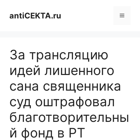
Перейти
к
antiCEKTA.ru
Меню
содержимому
За трансляцию
идей лишенного
сана священника
суд оштрафовал
благотворительны
й фонд в РТ