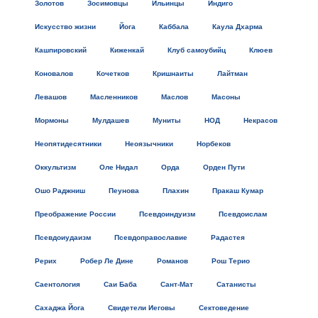
Золотов
Зосимовцы
Ильинцы
Индиго
Искусство жизни
Йога
Каббала
Каула Дхарма
Кашпировский
Киженкай
Клуб самоубийц
Клюев
Коновалов
Кочетков
Кришнаиты
Лайтман
Левашов
Масленников
Маслов
Масоны
Мормоны
Мулдашев
Муниты
НОД
Некрасов
Неопятидесятники
Неоязычники
Норбеков
Оккультизм
Оле Нидал
Орда
Орден Пути
Ошо Раджниш
Пеунова
Плахин
Пракаш Кумар
Преображение России
Псевдоиндуизм
Псевдоислам
Псевдоиудаизм
Псевдоправославие
Радастея
Рерих
Робер Ле Дине
Романов
Рош Терио
Саентология
Саи Баба
Сант-Мат
Сатанисты
Сахаджа Йога
Свидетели Иеговы
Сектоведение