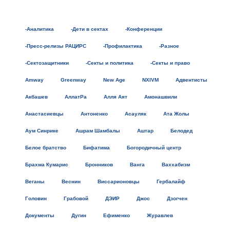
-Аналитика
-Дети в сектах
-Конференции
-Пресс-релизы РАЦИРС
-Профилактика
-Разное
-Сектозащитники
-Секты и политика
-Секты и право
Amway
Greenway
New Age
NXIVM
Адвентисты
Акбашев
АллатРа
Алля Аят
Амонашвили
Анастасиевцы
Антоненко
Асауляк
Ата Жолы
Аум Синрике
Ашрам Шамбалы
Аштар
Белодед
Белое братство
Бифатима
Богородичный центр
Брахма Кумарис
Бронников
Ванга
Ваххабизм
Веганы
Веснин
Виссарионовцы
Гербалайф
Головин
Грабовой
ДЭИР
Джос
Дзогчен
Документы
Дугин
Ефименко
Журавлев