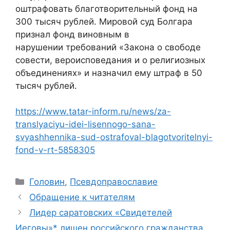
оштрафовать благотворительный фонд на
300 тысяч рублей. Мировой суд Болгара
признал фонд виновным в
нарушении требований «Закона о свободе
совести, вероисповедания и о религиозных
объединениях» и назначил ему штраф в 50
тысяч рублей.
https://www.tatar-inform.ru/news/za-
translyaciyu-idei-lisennogo-sana-
svyashhennika-sud-ostrafoval-blagotvoritelnyi-
fond-v-rt-5858305
Рубрики
Головин
,
Псевдоправославие
Обращение к читателям
Лидер саратовских «Свидетелей
Иеговы»* лишен российского гражданства