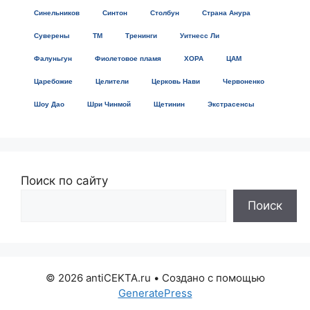
Синельников
Синтон
Столбун
Страна Анура
Суверены
ТМ
Тренинги
Уитнесс Ли
Фалуньгун
Фиолетовое пламя
ХОРА
ЦАМ
Царебожие
Целители
Церковь Нави
Червоненко
Шоу Дао
Шри Чинмой
Щетинин
Экстрасенсы
Поиск по сайту
Поиск
© 2026 antiCEKTA.ru
• Создано с помощью
GeneratePress