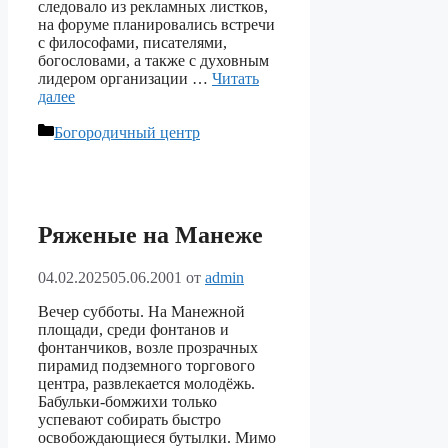
следовало из рекламных листков,
на форуме планировались встречи
с философами, писателями,
богословами, а также с духовным
лидером организации …
Читать
далее
Рубрики
Богородичный центр
Ряженые на Манеже
04.02.2025
05.06.2001
от
admin
Вечер субботы. На Манежной
площади, среди фонтанов и
фонтанчиков, возле прозрачных
пирамид подземного торгового
центра, развлекается молодёжь.
Бабульки-бомжихи только
успевают собирать быстро
освобождающиеся бутылки. Мимо