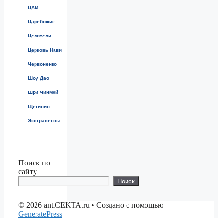
ЦАМ
Царебожие
Целители
Церковь Нави
Червоненко
Шоу Дао
Шри Чинмой
Щетинин
Экстрасенсы
Поиск по
сайту
Поиск
© 2026 antiCEKTA.ru
• Создано с помощью
GeneratePress