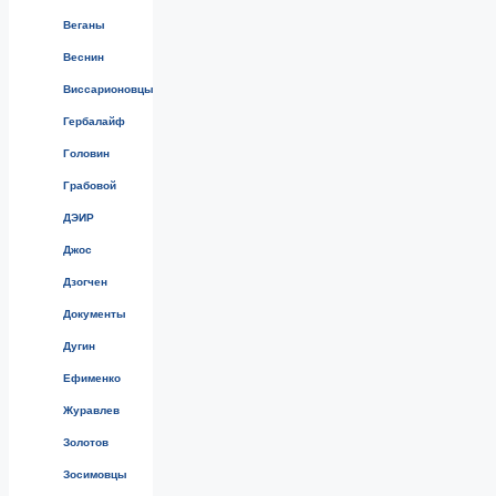
Веганы
Веснин
Виссарионовцы
Гербалайф
Головин
Грабовой
ДЭИР
Джос
Дзогчен
Документы
Дугин
Ефименко
Журавлев
Золотов
Зосимовцы