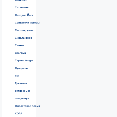
Сатанисты
Сахаджа Йога
Свидетели Иеговы
Сектоведение
Синельников
Синтон
Столбун
Страна Анура
Суверены
ТМ
Тренинги
Уитнесс Ли
Фалуньгун
Фиолетовое пламя
ХОРА