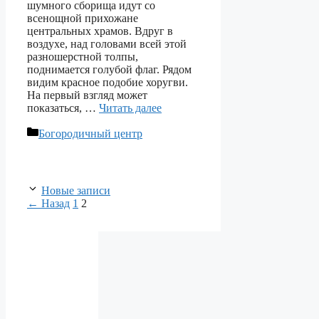
шумного сборища идут со
всенощной прихожане
центральных храмов. Вдруг в
воздухе, над головами всей этой
разношерстной толпы,
поднимается голубой флаг. Рядом
видим красное подобие хоругви.
На первый взгляд может
показаться, …
Читать далее
Рубрики
Богородичный центр
Новые записи
Страница
Страница
←
Назад
1
2