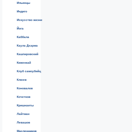
Ильинцы
Индиго
Искусство жизни
Йога
Каббала
Каула Дхарма
Кашпировский
Киженкай
Клуб самоубийц
Клюев
Коновалов
Кочетков
Кришнаиты
Лайтман
Левашов
Масленников