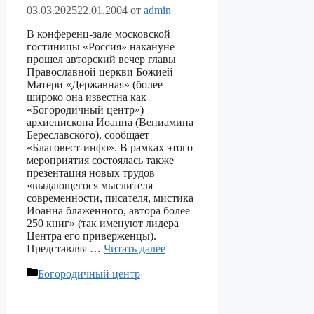
03.03.2025
22.01.2004
от
admin
В конференц-зале московской
гостиницы «Россия» накануне
прошел авторский вечер главы
Православной церкви Божией
Матери «Державная» (более
широко она известна как
«Богородичный центр»)
архиепископа Иоанна (Вениамина
Береславского), сообщает
«Благовест-инфо». В рамках этого
мероприятия состоялась также
презентация новых трудов
«выдающегося мыслителя
современности, писателя, мистика
Иоанна блаженного, автора более
250 книг» (так именуют лидера
Центра его приверженцы).
Представляя …
Читать далее
Рубрики
Богородичный центр