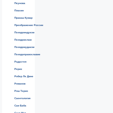
Пеунова
Плахин
Пракаш Кумар
Преображение России
Псевдоиндуизм
Псевдоислам
Псевдоиудаизм
Псевдоправославие
Радастея
Рерих
Робер Ле Дине
Романов
Рош Терио
Саентология
Саи Баба
Сант-Мат