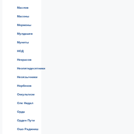
Маслов
Масоны
Мормоны
Мулдашев
Муниты
НОД
Некрасов
Неопятидесятники
Неоязычники
Норбеков
Оккультизм
Оле Нидал
Орда
Орден Пути
Ошо Раджниш