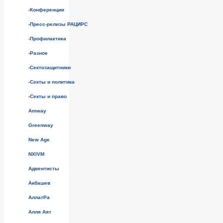
-Конференции
-Пресс-релизы РАЦИРС
-Профилактика
-Разное
-Сектозащитники
-Секты и политика
-Секты и право
Amway
Greenway
New Age
NXIVM
Адвентисты
Акбашев
АллатРа
Алля Аят