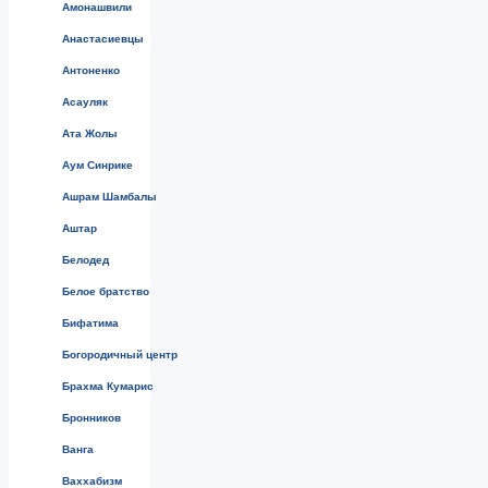
Амонашвили
Анастасиевцы
Антоненко
Асауляк
Ата Жолы
Аум Синрике
Ашрам Шамбалы
Аштар
Белодед
Белое братство
Бифатима
Богородичный центр
Брахма Кумарис
Бронников
Ванга
Ваххабизм