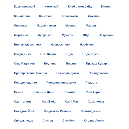
Кашпировский
Киженкай
Клуб самоубийц
Клюев
Коновалов
Кочетков
Кришнаиты
Лайтман
Левашов
Масленников
Маслов
Масоны
Мормоны
Мулдашев
Муниты
НОД
Некрасов
Неопятидесятники
Неоязычники
Норбеков
Оккультизм
Оле Нидал
Орда
Орден Пути
Ошо Раджниш
Пеунова
Плахин
Пракаш Кумар
Преображение России
Псевдоиндуизм
Псевдоислам
Псевдоиудаизм
Псевдоправославие
Радастея
Рерих
Робер Ле Дине
Романов
Рош Терио
Саентология
Саи Баба
Сант-Мат
Сатанисты
Сахаджа Йога
Свидетели Иеговы
Сектоведение
Синельников
Синтон
Столбун
Страна Анура