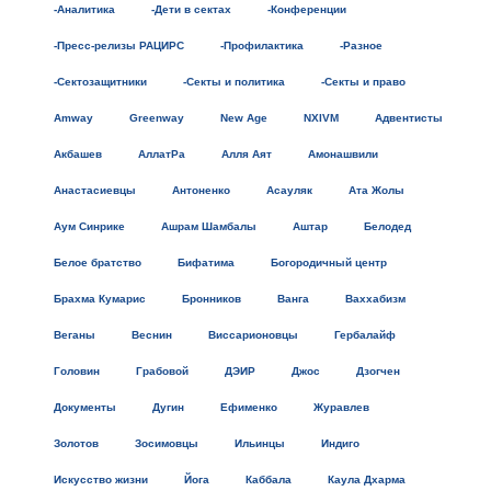
-Аналитика
-Дети в сектах
-Конференции
-Пресс-релизы РАЦИРС
-Профилактика
-Разное
-Сектозащитники
-Секты и политика
-Секты и право
Amway
Greenway
New Age
NXIVM
Адвентисты
Акбашев
АллатРа
Алля Аят
Амонашвили
Анастасиевцы
Антоненко
Асауляк
Ата Жолы
Аум Синрике
Ашрам Шамбалы
Аштар
Белодед
Белое братство
Бифатима
Богородичный центр
Брахма Кумарис
Бронников
Ванга
Ваххабизм
Веганы
Веснин
Виссарионовцы
Гербалайф
Головин
Грабовой
ДЭИР
Джос
Дзогчен
Документы
Дугин
Ефименко
Журавлев
Золотов
Зосимовцы
Ильинцы
Индиго
Искусство жизни
Йога
Каббала
Каула Дхарма