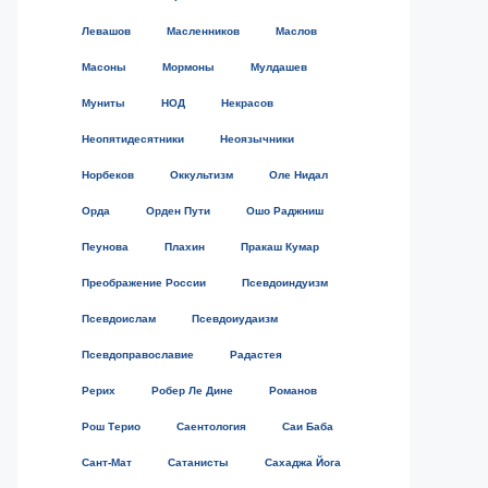
Левашов
Масленников
Маслов
Масоны
Мормоны
Мулдашев
Муниты
НОД
Некрасов
Неопятидесятники
Неоязычники
Норбеков
Оккультизм
Оле Нидал
Орда
Орден Пути
Ошо Раджниш
Пеунова
Плахин
Пракаш Кумар
Преображение России
Псевдоиндуизм
Псевдоислам
Псевдоиудаизм
Псевдоправославие
Радастея
Рерих
Робер Ле Дине
Романов
Рош Терио
Саентология
Саи Баба
Сант-Мат
Сатанисты
Сахаджа Йога