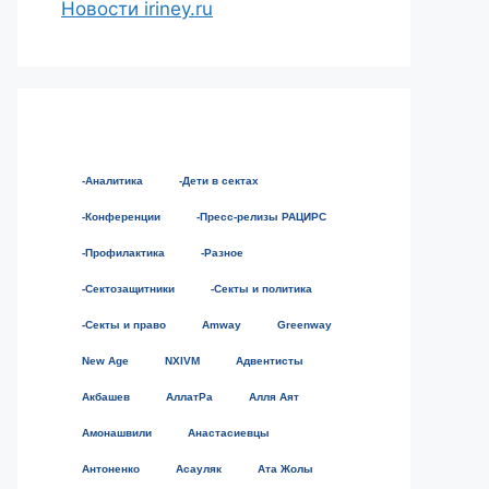
Новости iriney.ru
-Аналитика
-Дети в сектах
-Конференции
-Пресс-релизы РАЦИРС
-Профилактика
-Разное
-Сектозащитники
-Секты и политика
-Секты и право
Amway
Greenway
New Age
NXIVM
Адвентисты
Акбашев
АллатРа
Алля Аят
Амонашвили
Анастасиевцы
Антоненко
Асауляк
Ата Жолы