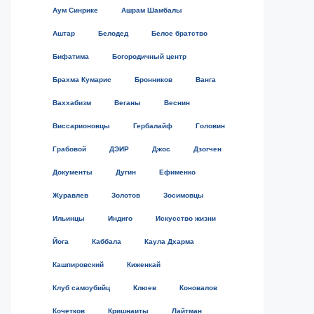
Аум Синрике
Ашрам Шамбалы
Аштар
Белодед
Белое братство
Бифатима
Богородичный центр
Брахма Кумарис
Бронников
Ванга
Ваххабизм
Веганы
Веснин
Виссарионовцы
Гербалайф
Головин
Грабовой
ДЭИР
Джос
Дзогчен
Документы
Дугин
Ефименко
Журавлев
Золотов
Зосимовцы
Ильинцы
Индиго
Искусство жизни
Йога
Каббала
Каула Дхарма
Кашпировский
Киженкай
Клуб самоубийц
Клюев
Коновалов
Кочетков
Кришнаиты
Лайтман