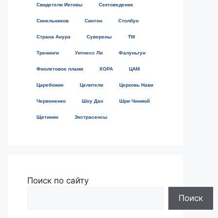
Свидетели Иеговы
Сектоведение
Синельников
Синтон
Столбун
Страна Анура
Суверены
ТМ
Тренинги
Уитнесс Ли
Фалуньгун
Фиолетовое пламя
ХОРА
ЦАМ
Царебожие
Целители
Церковь Нави
Червоненко
Шоу Дао
Шри Чинмой
Щетинин
Экстрасенсы
Поиск по сайту
Поиск