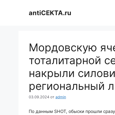
Перейти
к
antiCEKTA.ru
содержимому
Мордовскую яче
тоталитарной с
накрыли силови
региональный 
03.09.2024
от
admin
По данным SHOT, обыски прошли сразу