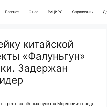
Главная
О нас
РАЦИРС
Справочник
Д
йку китайской
екты «Фалуньгун»
ки. Задержан
лидер
 в трёх населённых пунктах Мордовии: городе