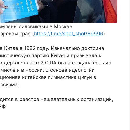
омлены силовиками в Москве
дарском крае (
https://t.me/shot_shot/69996
).
 Китае в 1992 году. Изначально доктрина
нистическую партию Китая и призывала к
оддержке властей США была создана сеть из
 числе и в России. В основе идеологии
ционная китайская гимнастика цигун в
аосизма.
одится в реестре нежелательных организаций,
РФ.