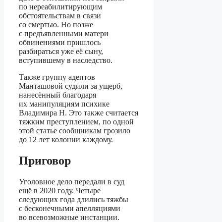
по нереабилитирующим
обстоятельствам в связи
со смертью. Но позже
с предъявленными матери
обвинениями пришлось
разбираться уже её сыну,
вступившему в наследство.
Также группу адептов
Манташовой судили за ущерб,
нанесённый благодаря
их манипуляциям психике
Владимира Н. Это также считается
тяжким преступлением, по одной
этой статье сообщникам грозило
до 12 лет колонии каждому.
Приговор
Уголовное дело передали в суд
ещё в 2020 году. Четыре
следующих года длились тяжбы
с бесконечными апелляциями
во всевозможные инстанции.