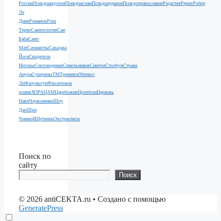
России
Псевдоиндуизм
Псевдоислам
Псевдоиудаизм
Псевдоправославие
Радастея
Рерих
Робер
Ле
Дине
Романов
Рош
Терио
Саентология
Саи
Баба
Сант-
Мат
Сатанисты
Сахаджа
Йога
Свидетели
Иеговы
Сектоведение
Синельников
Синтон
Столбун
Страна
Анура
Суверены
ТМ
Тренинги
Уитнесс
Ли
Фалуньгун
Фиолетовое
пламя
ХОРА
ЦАМ
Царебожие
Целители
Церковь
Нави
Червоненко
Шоу
Дао
Шри
Чинмой
Щетинин
Экстрасенсы
Поиск по
сайту
Поиск
© 2026 antiCEKTA.ru
• Создано с помощью
GeneratePress