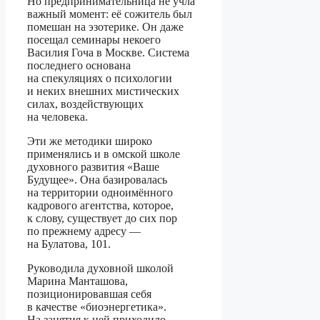
Но предпринимательница не учла
важный момент: её сожитель был
помешан на эзотерике. Он даже
посещал семинары некоего
Василия Гоча в Москве. Система
последнего основана
на спекуляциях о психологии
и неких внешних мистических
силах, воздействующих
на человека.
Эти же методики широко
применялись и в омской школе
духовного развития «Ваше
Будущее». Она базировалась
на территории одноимённого
кадрового агентства, которое,
к слову, существует до сих пор
по прежнему адресу —
на Булатова, 101.
Руководила духовной школой
Марина Манташова,
позиционировавшая себя
в качестве «биоэнергетика».
На занятия к ней приходило