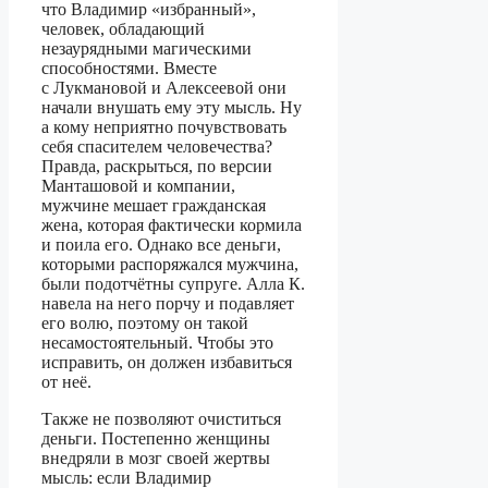
что Владимир «избранный»,
человек, обладающий
незаурядными магическими
способностями. Вместе
с Лукмановой и Алексеевой они
начали внушать ему эту мысль. Ну
а кому неприятно почувствовать
себя спасителем человечества?
Правда, раскрыться, по версии
Манташовой и компании,
мужчине мешает гражданская
жена, которая фактически кормила
и поила его. Однако все деньги,
которыми распоряжался мужчина,
были подотчётны супруге. Алла К.
навела на него порчу и подавляет
его волю, поэтому он такой
несамостоятельный. Чтобы это
исправить, он должен избавиться
от неё.
Также не позволяют очиститься
деньги. Постепенно женщины
внедряли в мозг своей жертвы
мысль: если Владимир