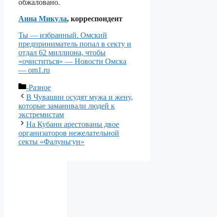
обжаловано.
Анна Микула
, корреспондент
Ты — избранный. Омский
предприниматель попал в секту и
отдал 62 миллиона, чтобы
«очиститься» — Новости Омска
— om1.ru
Рубрики
-Разное
В Чувашии осудят мужа и жену,
которые заманивали людей к
экстремистам
На Кубани арестованы двое
организаторов нежелательной
секты «Фалуньгун»