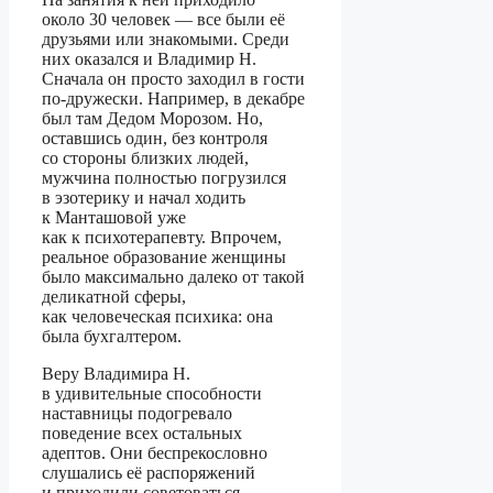
около 30 человек — все были её
друзьями или знакомыми. Среди
них оказался и Владимир Н.
Сначала он просто заходил в гости
по-дружески. Например, в декабре
был там Дедом Морозом. Но,
оставшись один, без контроля
со стороны близких людей,
мужчина полностью погрузился
в эзотерику и начал ходить
к Манташовой уже
как к психотерапевту. Впрочем,
реальное образование женщины
было максимально далеко от такой
деликатной сферы,
как человеческая психика: она
была бухгалтером.
Веру Владимира Н.
в удивительные способности
наставницы подогревало
поведение всех остальных
адептов. Они беспрекословно
слушались её распоряжений
и приходили советоваться