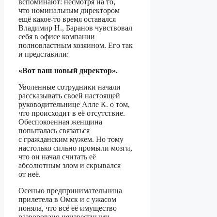
вспоминают: несмотря на то,
что номинальным директором
ещё какое-то время оставался
Владимир Н., Баранов чувствовал
себя в офисе компании
полновластным хозяином. Его так
и представили:
«Вот ваш новый директор».
Уволенные сотрудники начали
рассказывать своей настоящей
руководительнице Алле К. о том,
что происходит в её отсутствие.
Обеспокоенная женщина
попыталась связаться
с гражданским мужем. Но тому
настолько сильно промыли мозги,
что он начал считать её
абсолютным злом и скрывался
от неё.
Осенью предпринимательница
прилетела в Омск и с ужасом
поняла, что всё её имущество
разворовано неизвестными.