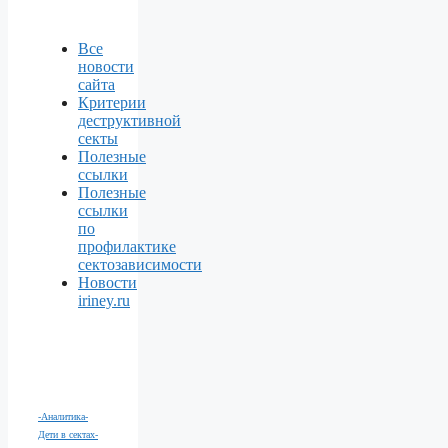
Все
новости
сайта
Критерии
деструктивной
секты
Полезные
ссылки
Полезные
ссылки
по
профилактике
сектозависимости
Новости
iriney.ru
-Аналитика
-
Дети в сектах
-