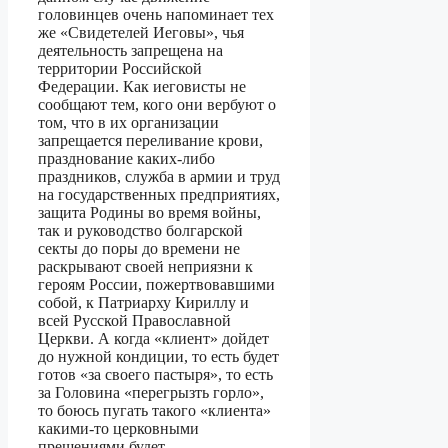
головинцев очень напоминает тех
же «Свидетелей Иеговы», чья
деятельность запрещена на
территории Российской
Федерации. Как иеговисты не
сообщают тем, кого они вербуют о
том, что в их организации
запрещается переливание крови,
празднование каких-либо
праздников, служба в армии и труд
на государственных предприятиях,
защита Родины во время войны,
так и руководство болгарской
секты до поры до времени не
раскрывают своей неприязни к
героям России, пожертвовавшими
собой, к Патриарху Кириллу и
всей Русской Православной
Церкви. А когда «клиент» дойдет
до нужной кондиции, то есть будет
готов «за своего пастыря», то есть
за Головина «перегрызть горло»,
то боюсь пугать такого «клиента»
какими-то церковными
прещениями будет