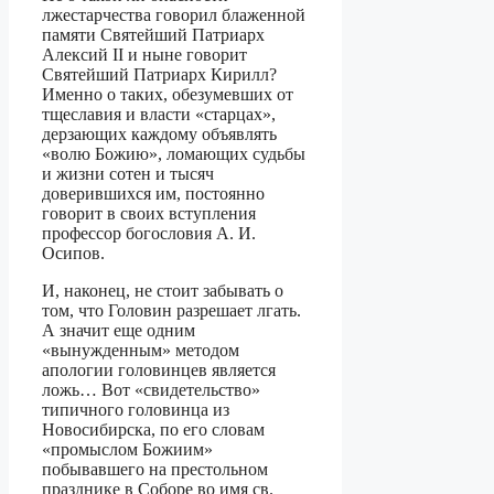
лжестарчества говорил блаженной
памяти Святейший Патриарх
Алексий II и ныне говорит
Святейший Патриарх Кирилл?
Именно о таких, обезумевших от
тщеславия и власти «старцах»,
дерзающих каждому объявлять
«волю Божию», ломающих судьбы
и жизни сотен и тысяч
доверившихся им, постоянно
говорит в своих вступления
профессор богословия А. И.
Осипов.
И, наконец, не стоит забывать о
том, что Головин разрешает лгать.
А значит еще одним
«вынужденным» методом
апологии головинцев является
ложь… Вот «свидетельство»
типичного головинца из
Новосибирска, по его словам
«промыслом Божиим»
побывавшего на престольном
празднике в Соборе во имя св.