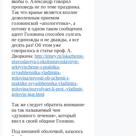
якобы о. Александр говорил
проповедь не по теме праздника.
Так что вранье является вполне
дозволенным приемом
головинской «апологетики», а
потому в одном таком сообщении
адепт Головина способен солгать
не единожды и не дважды, а все
десять раз! Об этом уже
говорилось в статье проф. А.
Дворкина:
http://iriney.ru/iskazhenie-
pravoslaviya-i-okolopravoslavnyie-
sektyi/uchenie-i-praktika-
svyashhennika-vladimira-
golovina/novosti-ob-uchenii-i-
praktike-svyashhennika-vladimira-
golovina/pozvolyaet-li-prot.-vladimir-
golovin-lgat.html
Так же следует обратить внимание
на так называемый чин
«духовного лечения», который
ввел в своей общине Головин.
Под внешней оболочкой, казалось