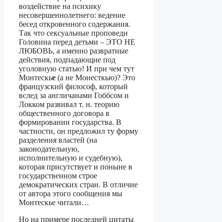
воздействие на психику
несовершеннолетнего: ведение
бесед откровенного содержания.
Так что сексуальные проповеди
Головина перед детьми – ЭТО НЕ
ЛЮБОВЬ, а именно развратные
действия, подпадающие под
уголовную статью! И при чем тут
Монтескь
е
(а не Монесткью)? Это
французский философ, который
вслед за англичанами Гоббсом и
Локком развивал т. н. теорию
общественного договора в
формировании государства. В
частности, он предложил ту форму
разделения властей (на
законодательную,
исполнительную и судебную),
которая присутствует и поныне в
государственном строе
демократических стран. В отличие
от автора этого сообщения мы
Монтескье читали…
Но на примере последней цитаты