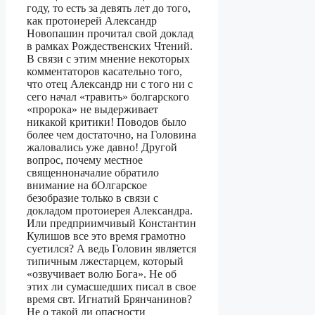
году, то есть за девять лет до того,
как протоиерей Александр
Новопашин прочитал свой доклад
в рамках Рождественских Чтений.
В связи с этим мнение некоторых
комментаторов касательно того,
что отец Александр ни с того ни с
сего начал «травить» болгарского
«пророка» не выдерживает
никакой критики! Поводов было
более чем достаточно, на Головина
жаловались уже давно! Другой
вопрос, почему местное
священноначалие обратило
внимание на бОлгарское
безобразие только в связи с
докладом протоиерея Александра.
Или предприимчивый Константин
Кулишов все это время грамотно
суетился? А ведь Головин является
типичным лжестарцем, который
«озвучивает волю Бога». Не об
этих ли сумасшедших писал в свое
время свт. Игнатий Брянчанинов?
Не о такой ли опасности