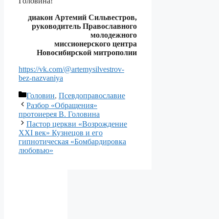
Головина!
диакон Артемий Сильвестров,
руководитель Православного
молодежного
миссионерского центра
Новосибирской митрополии
https://vk.com/@artemysilvestrov-
bez-nazvaniya
Рубрики
Головин
,
Псевдоправославие
Разбор «Обращения»
протоиерея В. Головина
Пастор церкви «Возрождение
XXI век» Кузнецов и его
гипнотическая «Бомбардировка
любовью»