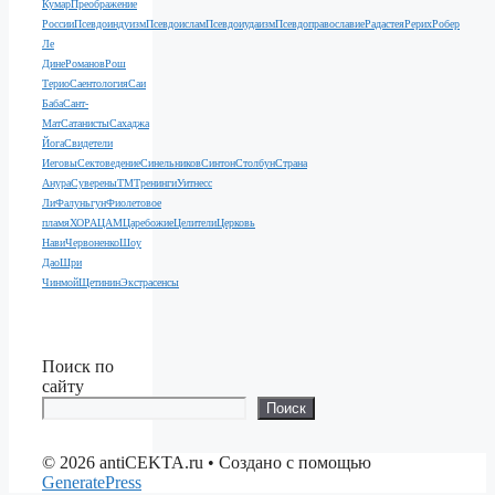
Кумар
Преображение
России
Псевдоиндуизм
Псевдоислам
Псевдоиудаизм
Псевдоправославие
Радастея
Рерих
Робер
Ле
Дине
Романов
Рош
Терио
Саентология
Саи
Баба
Сант-
Мат
Сатанисты
Сахаджа
Йога
Свидетели
Иеговы
Сектоведение
Синельников
Синтон
Столбун
Страна
Анура
Суверены
ТМ
Тренинги
Уитнесс
Ли
Фалуньгун
Фиолетовое
пламя
ХОРА
ЦАМ
Царебожие
Целители
Церковь
Нави
Червоненко
Шоу
Дао
Шри
Чинмой
Щетинин
Экстрасенсы
Поиск по
сайту
Поиск
© 2026 antiCEKTA.ru
• Создано с помощью
GeneratePress