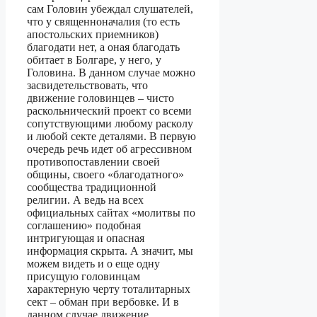
сам Головин убеждал слушателей,
что у священноначалия (то есть
апостольских приемников)
благодати нет, а оная благодать
обитает в Болгаре, у него, у
Головина. В данном случае можно
засвидетельствовать, что
движение головинцев – чисто
раскольнический проект со всеми
сопутствующими любому расколу
и любой секте деталями. В первую
очередь речь идет об агрессивном
противопоставлении своей
общины, своего «благодатного»
сообщества традиционной
религии. А ведь на всех
официальных сайтах «молитвы по
соглашению» подобная
интригующая и опасная
информация скрыта. А значит, мы
можем видеть и о еще одну
присущую головинцам
характерную черту тоталитарных
сект – обман при вербовке. И в
данном случае движение