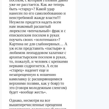
посохом, с которым Головин давно
уже не расстается. Как же теперь
быть «старцу»? Какой удар
нанесен по его самолюбованию и
неистребимой жажде власти!!!
Неужели придется надеть всем
нам знакомый расшитый
люрексом «венчальный» фрак и с
епископским посохом в руках
поучать своих «золотеньких»?
Картина не для слабонервных… А
уж если представить «пастыря» в
любимом леопардовом халатике с
архипастырским посохом в руках,
то, пожалуй, и человек с крепкими
нервами содрогнется. А если
«старец» наденет еще и
незапрещенную к ношению
камилавку (с расширяющимися
верхними полями, как у бояр) то
это (говоря молодежным сленгом)
будет «вообще жесть».
Однако, несмотря на все
вышеперечисленные прещения