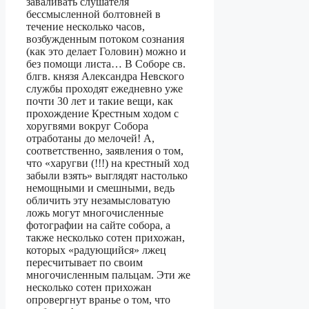
заваливать слушателя
бессмысленной болтовней в
течение несколько часов,
возбужденным потоком сознания
(как это делает Головин) можно и
без помощи листа… В Соборе св.
блгв. князя Александра Невского
службы проходят ежедневно уже
почти 30 лет и такие вещи, как
прохождение Крестным ходом с
хоругвями вокруг Собора
отработаны до мелочей! А,
соответственно, заявления о том,
что «харугви (!!!) на крестный ход
забыли взять» выглядят настолько
немощными и смешными, ведь
обличить эту незамысловатую
ложь могут многочисленные
фотографии на сайте собора, а
также несколько сотен прихожан,
которых «радующийся» лжец
пересчитывает по своим
многочисленным пальцам. Эти же
несколько сотен прихожан
опровергнут вранье о том, что