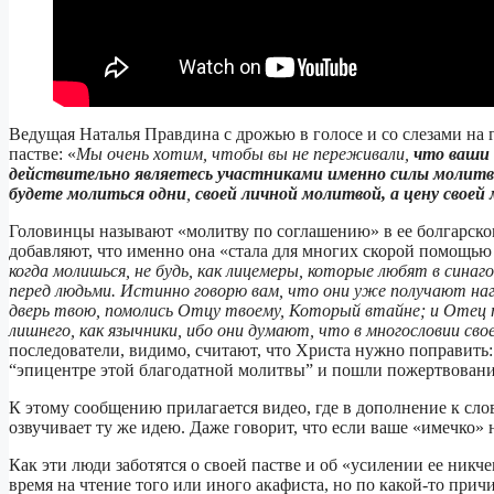
Ведущая Наталья Правдина с дрожью в голосе и со слезами на г
пастве: «
Мы очень хотим, чтобы вы не переживали,
что ваши 
действительно являетесь участниками именно силы молитвы 
будете молиться одни
,
своей личной молитвой, а цену свое
Головинцы называют «молитву по соглашению» в ее болгарском
добавляют, что именно она «стала для многих скорой помощью
когда молишься, не будь, как лицемеры, которые любят в синаго
перед людьми. Истинно говорю вам, что они уже получают нагр
дверь твою, помолись Отцу твоему, Который втайне; и Отец т
лишнего, как язычники, ибо они думают, что в многословии св
последователи, видимо, считают, что Христа нужно поправить: 
“эпицентре этой благодатной молитвы” и пошли пожертвования
К этому сообщению прилагается видео, где в дополнение к сл
озвучивает ту же идею. Даже говорит, что если ваше «имечко» 
Как эти люди заботятся о своей пастве и об «усилении ее никч
время на чтение того или иного акафиста, но по какой-то прич