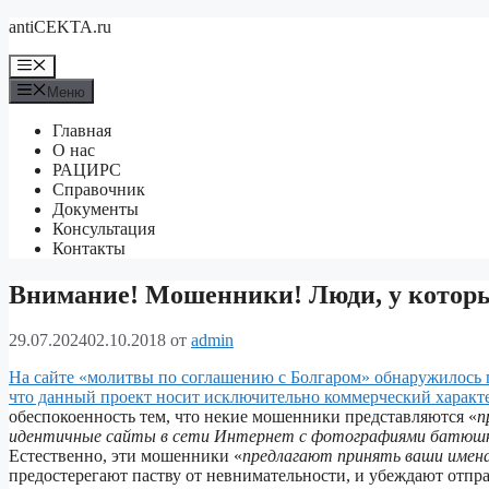
Перейти
antiCEKTA.ru
к
содержимому
Меню
Меню
Главная
О нас
РАЦИРС
Справочник
Документы
Консультация
Контакты
Внимание! Мошенники! Люди, у которы
29.07.2024
02.10.2018
от
admin
На сайте «молитвы по соглашению с Болгаром» обнаружилось 
что данный проект носит исключительно коммерческий характ
обеспокоенность тем, что некие мошенники представляются «
п
идентичные сайты в сети Интернет с фотографиями батюшки 
Естественно, эти мошенники «
предлагают принять ваши имена 
предостерегают паству от невнимательности, и убеждают отпра