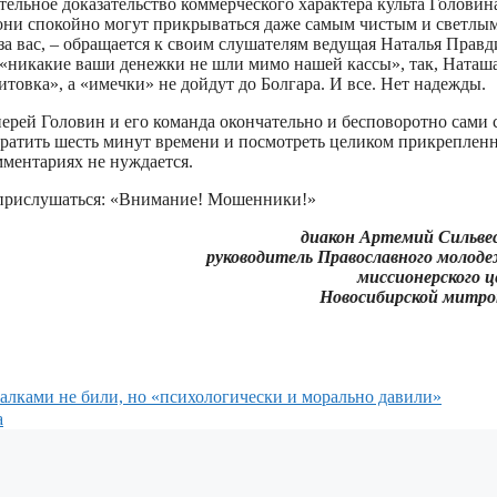
ельное доказательство коммерческого характера культа Головина
и они спокойно могут прикрываться даже самым чистым и светлы
за вас, – обращается к своим слушателям ведущая Наталья Правд
ы «никакие ваши денежки не шли мимо нашей кассы», так, Ната
итовка», а «имечки» не дойдут до Болгара. И все. Нет надежды.
ерей Головин и его команда окончательно и бесповоротно сами 
тратить шесть минут времени и посмотреть целиком прикреплен
мментариях не нуждается.
х прислушаться: «Внимание! Мошенники!»
диакон Артемий Сильве
руководитель Православного молод
миссионерского 
Новосибирской митро
алками не били, но «психологически и морально давили»
а