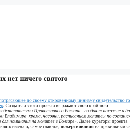
х нет ничего святого
потрясающее по своему откровенному цинизму свидетельство то
ер
. Создатели этого проекта выражают свою крайнюю
редставителями Православного Болгара…создают похожие и д
Владимира, храма, часовни, расписанием молитвы по соглаше
для поминания на молитве в Болгаре
». Далее кураторы проекта
влять имена и, самое главное,
пожертвования
на правильный с