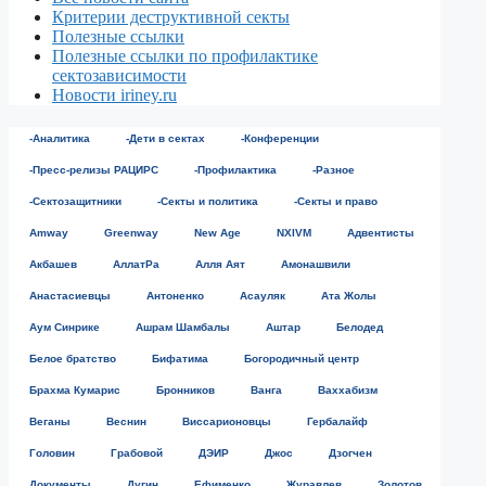
Критерии деструктивной секты
Полезные ссылки
Полезные ссылки по профилактике
сектозависимости
Новости iriney.ru
-Аналитика
-Дети в сектах
-Конференции
-Пресс-релизы РАЦИРС
-Профилактика
-Разное
-Сектозащитники
-Секты и политика
-Секты и право
Amway
Greenway
New Age
NXIVM
Адвентисты
Акбашев
АллатРа
Алля Аят
Амонашвили
Анастасиевцы
Антоненко
Асауляк
Ата Жолы
Аум Синрике
Ашрам Шамбалы
Аштар
Белодед
Белое братство
Бифатима
Богородичный центр
Брахма Кумарис
Бронников
Ванга
Ваххабизм
Веганы
Веснин
Виссарионовцы
Гербалайф
Головин
Грабовой
ДЭИР
Джос
Дзогчен
Документы
Дугин
Ефименко
Журавлев
Золотов