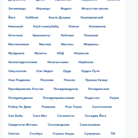
Зосимовцы
Ильинцы
Индиго
Искусство жизни
Йога
Каббала
Каула Дхарма
Кашпировский
Киженкай
Клуб самоубийц
Клюев
Коновалов
Кочетков
Кришнаиты
Лайтман
Левашов
Масленников
Маслов
Масоны
Мормоны
Мулдашев
Муниты
НОД
Некрасов
Неопятидесятники
Неоязычники
Норбеков
Оккультизм
Оле Нидал
Орда
Орден Пути
Ошо Раджниш
Пеунова
Плахин
Пракаш Кумар
Преображение России
Псевдоиндуизм
Псевдоислам
Псевдоиудаизм
Псевдоправославие
Радастея
Рерих
Робер Ле Дине
Романов
Рош Терио
Саентология
Саи Баба
Сант-Мат
Сатанисты
Сахаджа Йога
Свидетели Иеговы
Сектоведение
Синельников
Синтон
Столбун
Страна Анура
Суверены
ТМ