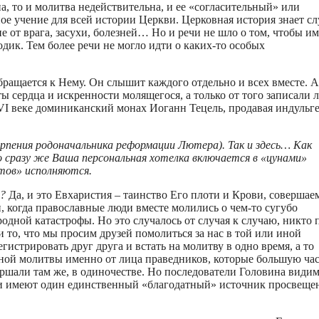
, то и молитва недействительна, и ее «согласительный» или
е учение для всей истории Церкви. Церковная история знает сл
е от врага, засухи, болезней… Но и речи не шло о том, чтобы и
дик. Тем более речи не могло идти о каких-то особых
ращается к Нему. Он слышит каждого отдельно и всех вместе. А
ы сердца и искренности молящегося, а только от того записали 
VI веке доминиканский монах Иоганн Тецель, продавая индульг
рпения родоначальника реформации Лютера). Так и здесь… Как
сразу же Ваша персональная хотелка включается в «цунами»
нтов» исполняются.
»?
Да, и это Евхаристия – таинство Его плоти и Крови, совершае
, когда православные люди вместе молились о чем-то сугубо
одной катастрофы. Но это случалось от случая к случаю, никто 
 то, что мы просим друзей помолиться за нас в той или иной
гистрировать друг друга и встать на молитву в одно время, а то
тной молитвы именно от лица праведников, которые большую час
ршали там же, в одиночестве. Но последователи Головина видим
ни имеют один единственный «благодатный» источник просвеще