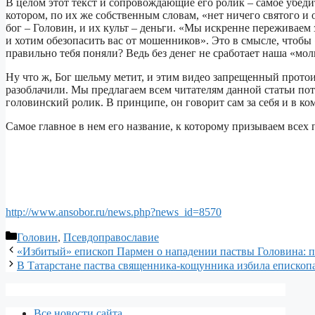
В целом этот текст и сопровождающие его ролик – самое убедит
котором, по их же собственным словам, «нет ничего святого 
бог – Головин, и их культ – деньги. «Мы искренне переживаем 
и хотим обезопасить вас от мошенников». Это в смысле, чтоб
правильно тебя поняли? Ведь без денег не сработает наша «мол
Ну что ж, Бог шельму метит, и этим видео запрещенный протои
разоблачили. Мы предлагаем всем читателям данной статьи по
головинский ролик. В принципе, он говорит сам за себя и в ко
Самое главное в нем его название, к которому призываем все
http://www.ansobor.ru/news.php?news_id=8570
Рубрики
Головин
,
Псевдоправославие
«Избитый» епископ Пармен о нападении паствы Головина: п
В Татарстане паства священника-кощунника избила епископ
Все новости сайта