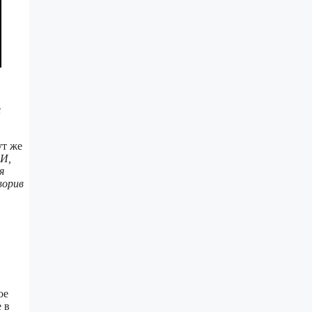
ы
ут же
И,
я
ворив
ое
 в