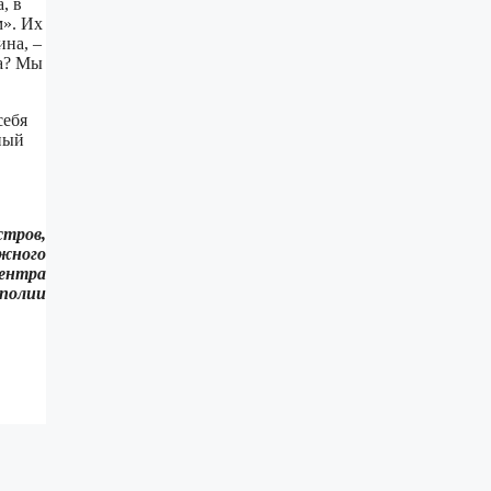
, в
м». Их
ина, –
ша? Мы
себя
ный
стров,
ежного
центра
полии