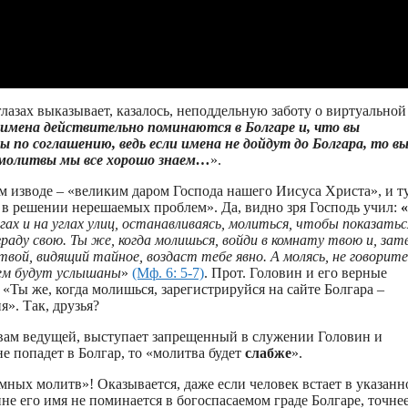
лазах выказывает, казалось, неподдельную заботу о виртуальной
имена действительно поминаются в Болгаре и, что вы
по соглашению, ведь если имена не дойдут до Болгара, то в
й молитвы мы все хорошо знаем…
».
 изводе – «великим даром Господа нашего Иисуса Христа», и т
 в решении нерешаемых проблем». Да, видно зря Господь учил:
«
гах и на углах улиц, останавливаясь, молиться, чтобы показатьс
аду свою. Ты же, когда молишься, войди в комнату твою и, зат
вой, видящий тайное, воздаст тебе явно. А молясь, не говорите
оем будут услышаны
»
(Мф. 6: 5-7)
. Прот. Головин и его верные
«Ты же, когда молишься, зарегистрируйся на сайте Болгара –
». Так, друзья?
овам ведущей, выступает запрещенный в служении Головин и
не попадет в Болгар, то «молитва будет
слабже
».
емных молитв»! Оказывается, даже если человек встает в указанн
ине его имя не поминается в богоспасаемом граде Болгаре, точнее