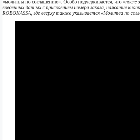
«молитвы по соглашению». Особо подчеркивается, что «
после 
введенных данных с присвоением номера заказа, нажатие кнопк
ROBOKASSA, где вверху также указывается «Молитва по сог