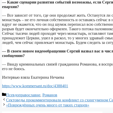
— Какие сценарии развития событий возможны, если Сергий
епархии?
— Все зависит от того, где они продолжат жить. Останутся ли о
монастырь – не его личная собственность и оставаясь сейчас в
вдруг не окажется, что он под шумок переписал всю собственнос
разрыв будет окончательно оформлен. Такого потока паломников
Сейчас тысячи людей проходят через монастырь, оставляют там 
принадлежит Церкви, ушел в раскол, то у многих здравый смысл
людей, чем сейчас привлекает монастырь. Будем следить за сит
— В своем новом видеообращении Сергий назвал вас в числ
сообщению?
— Ввиду криминальных связей гражданина Романова, я воспри
его не боюсь.
Интервью взяла Екатерина Нечаева
https://www.kommersant.ru/doc/4388401
Рубрики
Псевдоправославие
,
Романов
Сектоведы прокомментировали конфликт со схиигуменом С
«Повреждённых очень много от таких старцев»