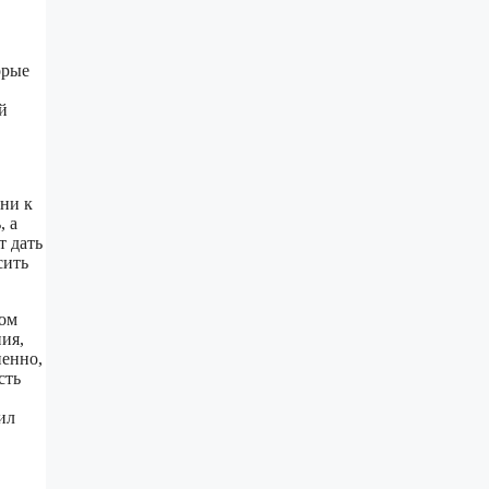
орые
й
ни к
, а
т дать
сить
мом
ия,
ненно,
сть
ил