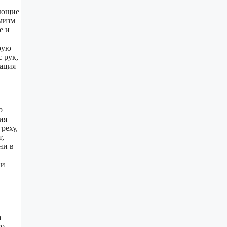
вающие
емизм
е и
рую
 рук,
уация
о
ия
реху,
т,
ни в
ни
а
го