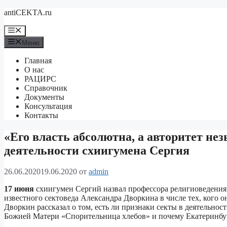
Перейти
antiCEKTA.ru
к
содержимому
Меню
Меню
Главная
О нас
РАЦИРС
Справочник
Документы
Консультация
Контакты
«Его власть абсолютна, а авторитет не
деятельности схиигумена Сергия
26.06.2020
19.06.2020
от
admin
17 июня
схиигумен Сергий назвал профессора религиоведения
известного сектоведа Александра Дворкина в числе тех, кого 
Дворкин рассказал о том, есть ли признаки секты в деятельно
Божией Матери «Спорительница хлебов» и почему Екатеринбур