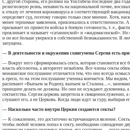
С другой стороны, его ролики на YouTubeза последние два го
религиозную рознь, ненависть на национальной почве, восхв
к отказу от лечения коронавируса и соответствующей вакцинац
определяет суд, поэтому говорю только свое мнение. Хотя, наск
менее терпимые заявления, привлекались к ответственности. 
призывает их привести войска в боевую готовность, т. е., фа
проклинает и называет «сатанинской» и «жидомасонской». Но е
и он все больше уверялся в собственной безнаказанности. В л
запущена.
— В деятельности и окружении схиигумена Сергия есть при
— Вокруг него сформировалась секта, которая становится все б
власть абсолютна, а авторитет незыблем. Все члены секты об
монашеское послушание отличается тем, что оно всегда осмысл
к ереси, то на этом послушание ученика кончается. Мы видим,
распевают «Выпьем за Родину, выпьем за Сталина…», занимают
принципе делать не должны. Но они не осуждают духовника, а 
сектантства. Сергия церковь запретила в священнослужении, а о
слушают его, а не Церковь. Когда люди идут за гуру, выбирая е
— Насколько часто внутри Церкви создаются секты?
— К сожалению, это достаточно встречающееся явление. Секты 
чтобы любой человек попал в секту, необходимо совпадение дв
интересам самого человека; второе, его состояние — когда чел