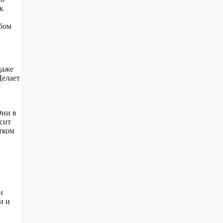
к
юбом
даже
Делает
Они в
сит
тком
и
и и