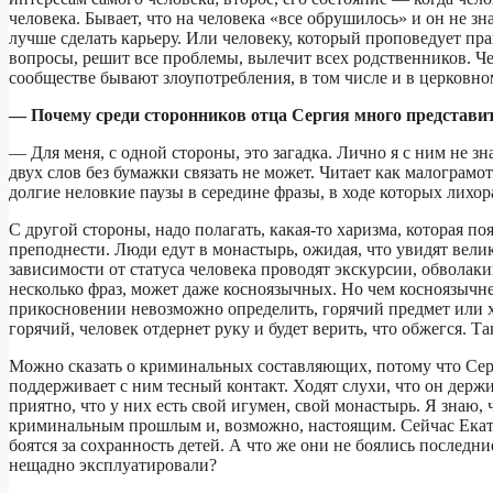
человека. Бывает, что на человека «все обрушилось» и он не зн
лучше сделать карьеру. Или человеку, который проповедует прав
вопросы, решит все проблемы, вылечит всех родственников. Че
сообществе бывают злоупотребления, в том числе и в церковно
— Почему среди сторонников отца Сергия много представи
— Для меня, с одной стороны, это загадка. Лично я с ним не зн
двух слов без бумажки связать не может. Читает как малограмо
долгие неловкие паузы в середине фразы, в ходе которых лихо
С другой стороны, надо полагать, какая-то харизма, которая по
преподнести. Люди едут в монастырь, ожидая, что увидят вели
зависимости от статуса человека проводят экскурсии, обвола
несколько фраз, может даже косноязычных. Но чем косноязычнее
прикосновении невозможно определить, горячий предмет или х
горячий, человек отдернет руку и будет верить, что обжегся. Т
Можно сказать о криминальных составляющих, потому что Серг
поддерживает с ним тесный контакт. Ходят слухи, что он держ
приятно, что у них есть свой игумен, свой монастырь. Я знаю,
криминальным прошлым и, возможно, настоящим. Сейчас Екатер
боятся за сохранность детей. А что же они не боялись последни
нещадно эксплуатировали?