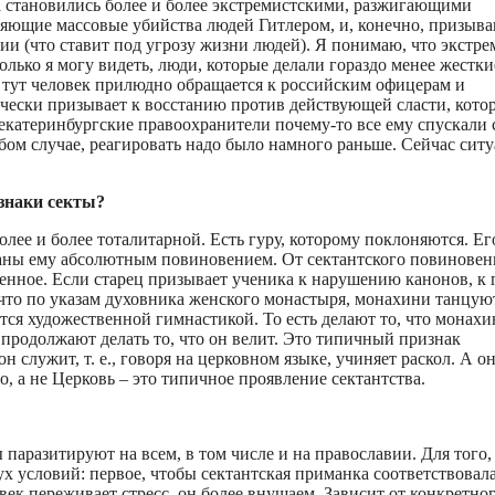
да становились более и более экстремистскими, разжигающими
аляющие массовые убийства людей Гитлером, и, конечно, призы
ии (что ставит под угрозу жизни людей). Я понимаю, что экстр
олько я могу видеть, люди, которые делали гораздо менее жестки
А тут человек прилюдно обращается к российским офицерам и
ктически призывает к восстанию против действующей сласти, кото
катеринбургские правоохранители почему-то все ему спускали с
юбом случае, реагировать надо было намного раньше. Сейчас сит
знаки секты?
олее и более тоталитарной. Есть гуру, которому поклоняются. Ег
язаны ему абсолютным повиновением. От сектантского повиновен
енное. Если старец призывает ученика к нарушению канонов, к г
 что по указам духовника женского монастыря, монахини танцую
ся художественной гимнастикой. То есть делают то, что монахи
продолжают делать то, что он велит. Это типичный признак
н служит, т. е., говоря на церковном языке, учиняет раскол. А о
го, а не Церковь – это типичное проявление сектантства.
паразитируют на всем, в том числе и на православии. Для того,
ух условий: первое, чтобы сектантская приманка соответствовал
овек переживает стресс, он более внушаем. Зависит от конкретно