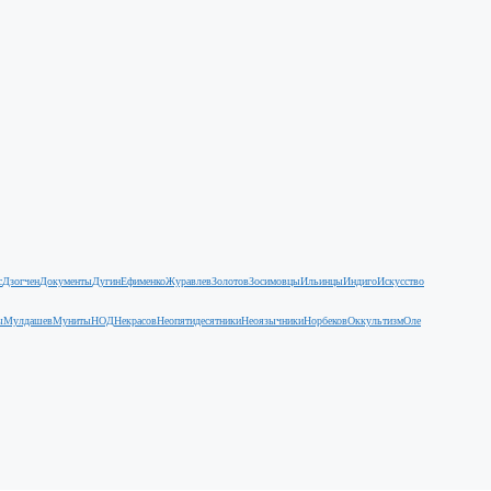
с
Дзогчен
Документы
Дугин
Ефименко
Журавлев
Золотов
Зосимовцы
Ильинцы
Индиго
Искусство
ы
Мулдашев
Муниты
НОД
Некрасов
Неопятидесятники
Неоязычники
Норбеков
Оккультизм
Оле