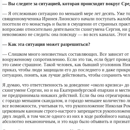
— Вы следите за ситуацией, которая происходит вокруг Ср
— Я отслеживаю ситуацию по меньшей мере лет десять. Уже то
священномученика Иринея Лионского начали поступать жалобы 
посетили его монастырь и были в смущении от странных практ
вопросами относительно деятельности схиигумена Сергия, ни р
невозможно не следить: она повсюду — во всех каналах. Этот к
— Как эта ситуация может разрешиться?
— Слишком много неизвестных составляющих. Все зависит от т
вооруженному сопротивлению. Если это так, если будет провед
это самое страшное. Такой человек, как бывший уголовник Ни
приказ, чтобы люди защищали его до последнего и даже прикр
ситуацию, понять, как лучше действовать, чтобы сохранить че
Я думаю, что ответственность за доведение «около кризиса» д
схиигумене Сергии, но и на Екатеринбургской епархии и мест
не предпринимала никаких действий. Если бы она отреагировала
с гораздо меньшим скандалом, и гораздо меньшее количество лю
все возможности, учитывая то, что рукоположение Николая Ро
церковным канонам строго-настрого запрещается рукоположени
двух людей, в том числе одного из них в ходе разбойного нап
абсолютно неканоничным, и это надо было объявить и признат