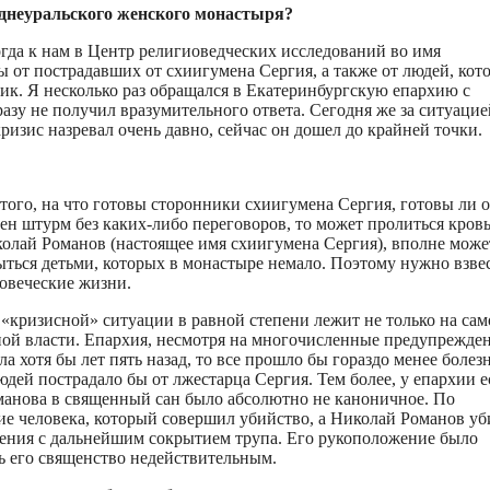
еднеуральского женского монастыря?
гда к нам в Центр религиоведческих исследований во имя
от пострадавших от схиигумена Сергия, а также от людей, кот
ик. Я несколько раз обращался в Екатеринбургскую епархию с
азу не получил вразумительного ответа. Сегодня же за ситуацие
ризис назревал очень давно, сейчас он дошел до крайней точки.
ого, на что готовы сторонники схиигумена Сергия, готовы ли о
ен штурм без каких-либо переговоров, то может пролиться кровь
колай Романов (настоящее имя схиигумена Сергия), вполне може
ыться детьми, которых в монастыре немало. Поэтому нужно взве
ловеческие жизни.
о «кризисной» ситуации в равной степени лежит не только на са
ной власти. Епархия, несмотря на многочисленные предупрежден
 хотя бы лет пять назад, то все прошло бы гораздо менее болез
дей пострадало бы от лжестарца Сергия. Тем более, у епархии е
манова в священный сан было абсолютно не каноничное. По
е человека, который совершил убийство, а Николай Романов уб
адения с дальнейшим сокрытием трупа. Его рукоположение было
ь его священство недействительным.