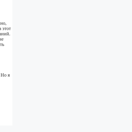
чно,
а этот
аний.
не
ть
 Но я