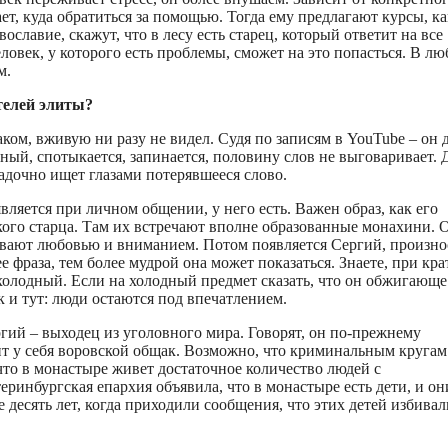
ает, куда обратиться за помощью. Тогда ему предлагают курсы, ка
ославие, скажут, что в лесу есть старец, который ответит на все
ловек, у которого есть проблемы, сможет на это попасться. В л
м.
телей элиты?
аком, вживую ни разу не видел. Судя по записям в YouTube – он 
тный, спотыкается, запинается, половину слов не выговаривает. 
радочно ищет глазами потерявшееся слово.
является при личном общении, у него есть. Важен образ, как его
кого старца. Там их встречают вполне образованные монахини. 
кивают любовью и вниманием. Потом появляется Сергий, произно
 фраза, тем более мудрой она может показаться. Знаете, при кра
олодный. Если на холодный предмет сказать, что он обжигающе
ак и тут: люди остаются под впечатлением.
ий – выходец из уголовного мира. Говорят, он по-прежнему
ит у себя воровской общак. Возможно, что криминальным кругам
 что в монастыре живет достаточное количество людей с
инбургская епархия объявила, что в монастыре есть дети, и он
е десять лет, когда приходили сообщения, что этих детей избивал