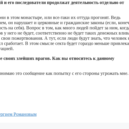
 и его последователи продолжат деятельность отдельно от
ни в этом монастыре, или все-таки их оттуда прогонят. Ведь
 нем, он нарушает и церковные и гражданские законы (если, коне
ть на себя). Вопрос в том, как много людей пойдет за ним, когд
 у него не будет, соответственно не будет таких денежных влив
свои пожертвования. А тут, если люди будут знать, что человек 
 сработает. В этом смысле секта будет гораздо меньше привлека
уацией.
е своих злейших врагов. Как вы относитесь к данному
нимаю это сообщение как попытку с его стороны угрожать мне.
ергием Романовым