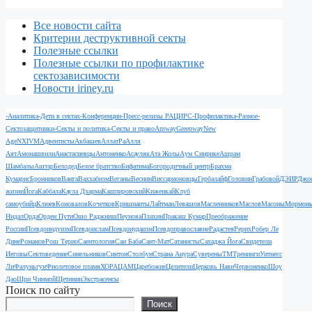
Все новости сайта
Критерии деструктивной секты
Полезные ссылки
Полезные ссылки по профилактике
сектозависимости
Новости iriney.ru
-Аналитика
-Дети в сектах
-Конференции
-Пресс-релизы РАЦИРС
-Профилактика
-Разное
-
Сектозащитники
-Секты и политика
-Секты и право
Amway
Greenway
New
Age
NXIVM
Адвентисты
Акбашев
АллатРа
Алля
Аят
Амонашвили
Анастасиевцы
Антоненко
Асауляк
Ата Жолы
Аум Синрике
Ашрам
Шамбалы
Аштар
Белодед
Белое братство
Бифатима
Богородичный центр
Брахма
Кумарис
Бронников
Ванга
Ваххабизм
Веганы
Веснин
Виссарионовцы
Гербалайф
Головин
Грабовой
ДЭИР
Джо
жизни
Йога
Каббала
Каула Дхарма
Кашпировский
Киженкай
Клуб
самоубийц
Клюев
Коновалов
Кочетков
Кришнаиты
Лайтман
Левашов
Масленников
Маслов
Масоны
Мормон
Нидал
Орда
Орден Пути
Ошо Раджниш
Пеунова
Плахин
Пракаш Кумар
Преображение
России
Псевдоиндуизм
Псевдоислам
Псевдоиудаизм
Псевдоправославие
Радастея
Рерих
Робер Ле
Дине
Романов
Рош Терио
Саентология
Саи Баба
Сант-Мат
Сатанисты
Сахаджа Йога
Свидетели
Иеговы
Сектоведение
Синельников
Синтон
Столбун
Страна Анура
Суверены
ТМ
Тренинги
Уитнесс
Ли
Фалуньгун
Фиолетовое пламя
ХОРА
ЦАМ
Царебожие
Целители
Церковь Нави
Червоненко
Шоу
Дао
Шри Чинмой
Щетинин
Экстрасенсы
Поиск по сайту
Поиск