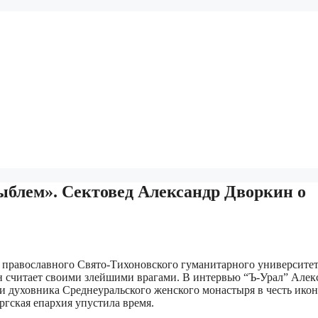
зыблем». Сектовед Александр Дворкин о
 православного Свято-Тихоновского гуманитарного университет
он считает своими злейшими врагами. В интервью “Ъ-Урал” Алек
сти духовника Среднеуральского женского монастыря в честь ико
гская епархия упустила время.