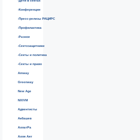
-Дети в сектах
-Конференции
-Пресс-релизы РАЦИРС
-Профилактика
-Разное
-Сектозащитники
-Секты и политика
-Секты и право
Amway
Greenway
New Age
NXIVM
Адвентисты
Акбашев
АллатРа
Алля Аят