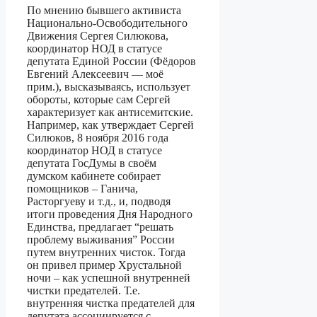
По мнению бывшего активиста
Национально-Освободительного
Движения Сергея Силюкова,
координатор НОД в статусе
депутата Единой России (Фёдоров
Евгений Алексеевич — моё
прим.), высказываясь, использует
обороты, которые сам Сергей
характеризует как антисемитские.
Например, как утверждает Сергей
Силюков, 8 ноября 2016 года
координатор НОД в статусе
депутата ГосДумы в своём
думском кабинете собирает
помощников – Ганича,
Расторгуеву и т.д., и, подводя
итоги проведения Дня Народного
Единства, предлагает “решать
проблему выживания” России
путем внутренних чисток. Тогда
он привел пример Хрустальной
ночи – как успешной внутренней
чистки предателей. Т.е.
внутренняя чистка предателей для
депутата ассоциируется с