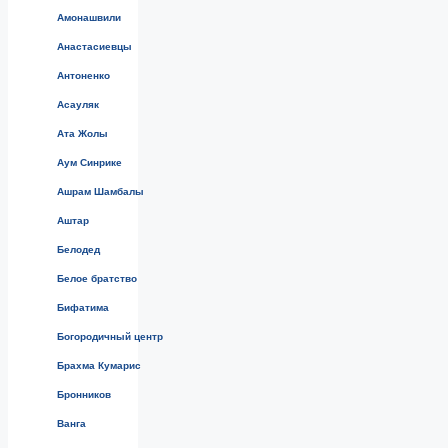
Амонашвили
Анастасиевцы
Антоненко
Асауляк
Ата Жолы
Аум Синрике
Ашрам Шамбалы
Аштар
Белодед
Белое братство
Бифатима
Богородичный центр
Брахма Кумарис
Бронников
Ванга