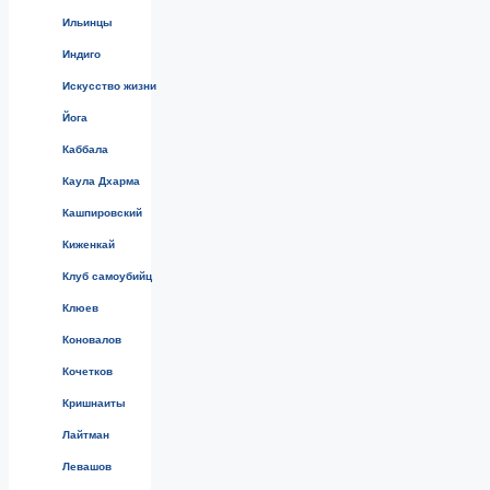
Ильинцы
Индиго
Искусство жизни
Йога
Каббала
Каула Дхарма
Кашпировский
Киженкай
Клуб самоубийц
Клюев
Коновалов
Кочетков
Кришнаиты
Лайтман
Левашов