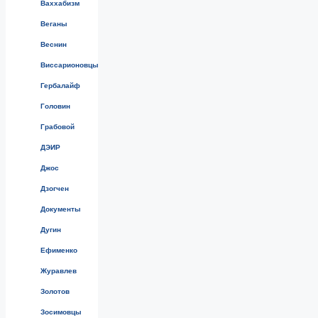
Ваххабизм
Веганы
Веснин
Виссарионовцы
Гербалайф
Головин
Грабовой
ДЭИР
Джос
Дзогчен
Документы
Дугин
Ефименко
Журавлев
Золотов
Зосимовцы