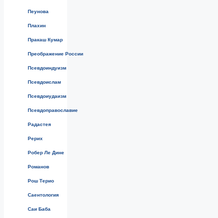
Пеунова
Плахин
Пракаш Кумар
Преображение России
Псевдоиндуизм
Псевдоислам
Псевдоиудаизм
Псевдоправославие
Радастея
Рерих
Робер Ле Дине
Романов
Рош Терио
Саентология
Саи Баба