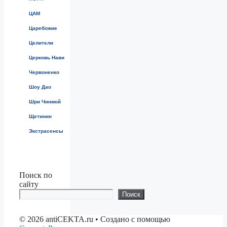
ЦАМ
Царебожие
Целители
Церковь Нави
Червоненко
Шоу Дао
Шри Чинмой
Щетинин
Экстрасенсы
Поиск по
сайту
Поиск
© 2026 antiCEKTA.ru
• Создано с помощью