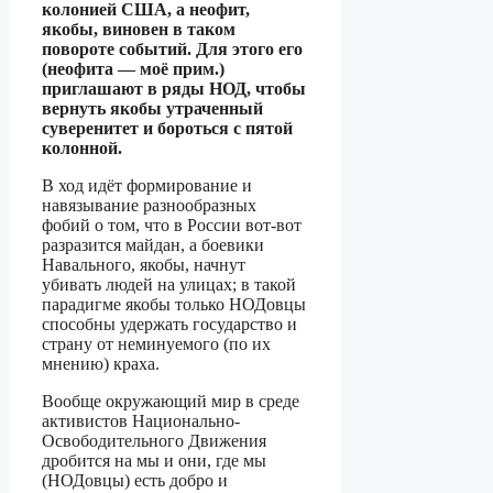
колонией США, а неофит,
якобы, виновен в таком
повороте событий. Для этого его
(неофита — моё прим.)
приглашают в ряды НОД, чтобы
вернуть якобы утраченный
суверенитет и бороться с пятой
колонной.
В ход идёт формирование и
навязывание разнообразных
фобий о том, что в России вот-вот
разразится майдан, а боевики
Навального, якобы, начнут
убивать людей на улицах; в такой
парадигме якобы только НОДовцы
способны удержать государство и
страну от неминуемого (по их
мнению) краха.
Вообще окружающий мир в среде
активистов Национально-
Освободительного Движения
дробится на мы и они, где мы
(НОДовцы) есть добро и