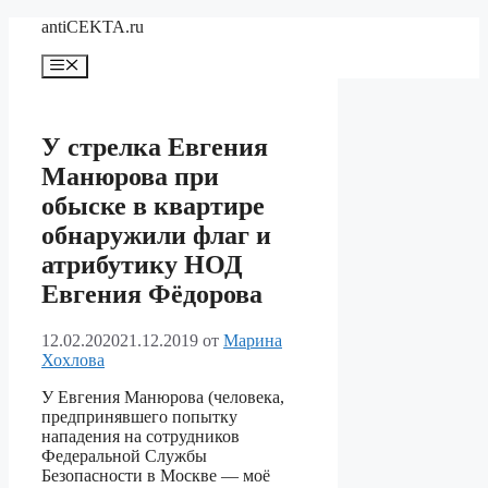
Перейти
antiCEKTA.ru
к
содержимому
Меню
У стрелка Евгения
Манюрова при
обыске в квартире
обнаружили флаг и
атрибутику НОД
Евгения Фёдорова
12.02.2020
21.12.2019
от
Марина
Хохлова
У Евгения Манюрова (человека,
предпринявшего попытку
нападения на сотрудников
Федеральной Службы
Безопасности в Москве — моё