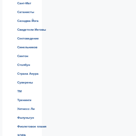
Сант-Мат
Сатанисты
Сахаджа Йога
Свидетели Иеговы
Сектоведение
Синельников
Синтон
Столбун
Страна Анура
Суверены
ТМ
Тренинги
Уитнесс Ли
Фалуньгун
Фиолетовое пламя
ХОРА