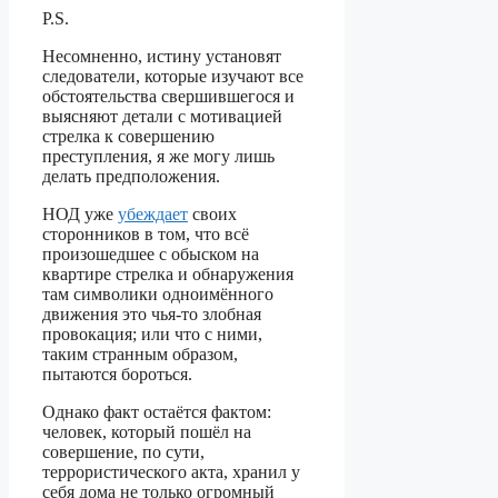
P.S.
Несомненно, истину установят
следователи, которые изучают все
обстоятельства свершившегося и
выясняют детали с мотивацией
стрелка к совершению
преступления, я же могу лишь
делать предположения.
НОД уже
убеждает
своих
сторонников в том, что всё
произошедшее с обыском на
квартире стрелка и обнаружения
там символики одноимённого
движения это чья-то злобная
провокация; или что с ними,
таким странным образом,
пытаются бороться.
Однако факт остаётся фактом:
человек, который пошёл на
совершение, по сути,
террористического акта, хранил у
себя дома не только огромный