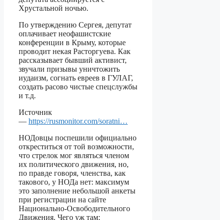
Хрустальной ночью.
По утверждению Сергея, депутат
оплачивает неофашистские
конференции в Крыму, которые
проводит некая Расторгуева. Как
рассказывает бывший активист,
звучали призывы уничтожить
иудаизм, согнать евреев в ГУЛАГ,
создать расово чистые спецслужбы
и т.д.
Источник
—
https://rusmonitor.com/soratni…
НОДовцы поспешили официально
откреститься от той возможности,
что стрелок мог являться членом
их политического движения, но,
по правде говоря, членства, как
такового, у НОДа нет: максимум
это заполнение небольшой анкеты
при регистрации на сайте
Национально-Освободительного
Движения. Чего уж там: