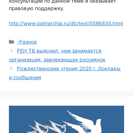
консультации по данной теме и оказывает
правовую поддержку.
http://www.patriarchia.ru/db/text/5586835.html
Рубрики
-Разное
РЕН ТВ выяснил, чем занимается
организация, завлекающая россиянок
Рождественские чтения 2020 г. Доклады
и сообщения