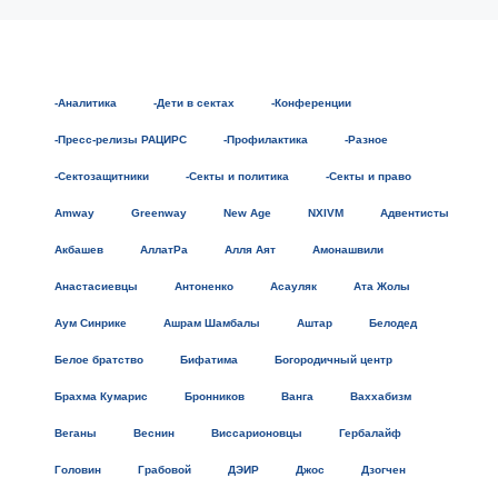
-Аналитика
-Дети в сектах
-Конференции
-Пресс-релизы РАЦИРС
-Профилактика
-Разное
-Сектозащитники
-Секты и политика
-Секты и право
Amway
Greenway
New Age
NXIVM
Адвентисты
Акбашев
АллатРа
Алля Аят
Амонашвили
Анастасиевцы
Антоненко
Асауляк
Ата Жолы
Аум Синрике
Ашрам Шамбалы
Аштар
Белодед
Белое братство
Бифатима
Богородичный центр
Брахма Кумарис
Бронников
Ванга
Ваххабизм
Веганы
Веснин
Виссарионовцы
Гербалайф
Головин
Грабовой
ДЭИР
Джос
Дзогчен