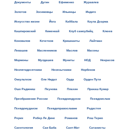
Документы
Дугин
Ефименко
Журавлев
Золотов
Зосимовцы
Ильинцы
Индиго
Искусство жизни
Йога
Каббала
Каула Дхарма
Кашпировский
Киженкай
Клуб самоубийц
Клюев
Коновалов
Кочетков
Кришнаиты
Лайтман
Левашов
Масленников
Маслов
Масоны
Мормоны
Мулдашев
Муниты
НОД
Некрасов
Неопятидесятники
Неоязычники
Норбеков
Оккультизм
Оле Нидал
Орда
Орден Пути
Ошо Раджниш
Пеунова
Плахин
Пракаш Кумар
Преображение России
Псевдоиндуизм
Псевдоислам
Псевдоиудаизм
Псевдоправославие
Радастея
Рерих
Робер Ле Дине
Романов
Рош Терио
Саентология
Саи Баба
Сант-Мат
Сатанисты