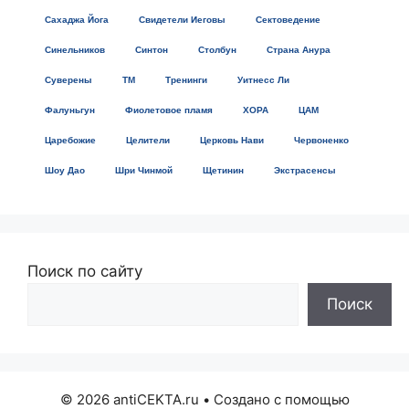
Сахаджа Йога
Свидетели Иеговы
Сектоведение
Синельников
Синтон
Столбун
Страна Анура
Суверены
ТМ
Тренинги
Уитнесс Ли
Фалуньгун
Фиолетовое пламя
ХОРА
ЦАМ
Царебожие
Целители
Церковь Нави
Червоненко
Шоу Дао
Шри Чинмой
Щетинин
Экстрасенсы
Поиск по сайту
Поиск
© 2026 antiCEKTA.ru
• Создано с помощью