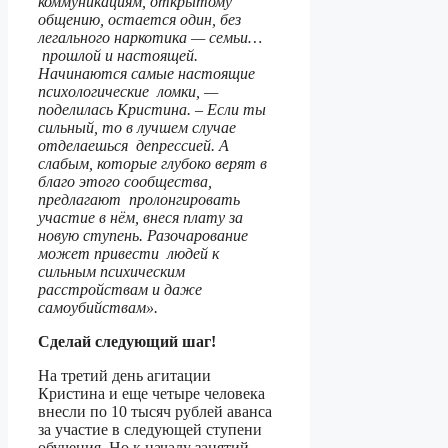
коммуникациям, открытому
общению, остается один, без
легального наркотика — семьи…
прошлой и настоящей.
Начинаются самые настоящие
психологические ломки, —
поделилась Кристина. – Если ты
сильный, то в лучшем случае
отделаешься депрессией. А
слабым, которые глубоко верят в
благо этого сообщества,
предлагают пролонгировать
участие в нём, внеся плату за
новую ступень. Разочарование
может привести людей к
сильным психическим
расстройствам и даже
самоубийствам».
Сделай следующий шаг!
На третий день агитации
Кристина и еще четыре человека
внесли по 10 тысяч рублей аванса
за участие в следующей ступени
обучения. Но к началу занятий