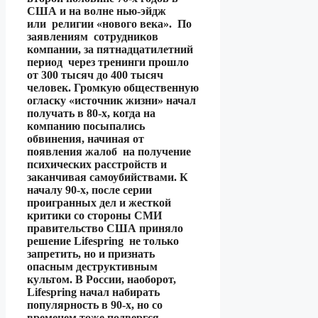
США и на волне нью-эйдж
или религии «нового века». По
заявлениям сотрудников
компании, за пятнадцатилетний
период через тренинги прошло
от 300 тысяч до 400 тысяч
человек. Громкую общественную
огласку «источник жизни» начал
получать в 80-х, когда на
компанию посыпались
обвинения, начиная от
появления жалоб на получение
психических расстройств и
заканчивая самоубийствами. К
началу 90-х, после серии
проигранных дел и жесткой
критики со стороны СМИ
правительство США приняло
решение Lifespring не только
запретить, но и признать
опасным деструктивным
культом. В России, наоборот,
Lifespring начал набирать
популярность в 90-х, но со
временем тоже подвергся