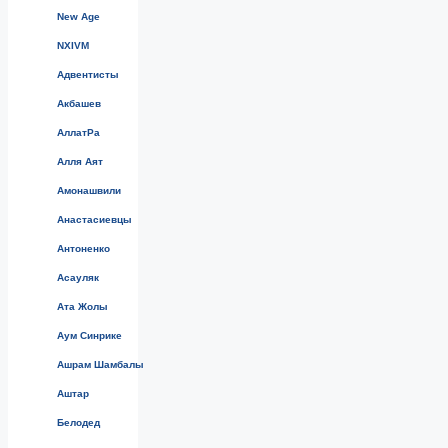
New Age
NXIVM
Адвентисты
Акбашев
АллатРа
Алля Аят
Амонашвили
Анастасиевцы
Антоненко
Асауляк
Ата Жолы
Аум Синрике
Ашрам Шамбалы
Аштар
Белодед