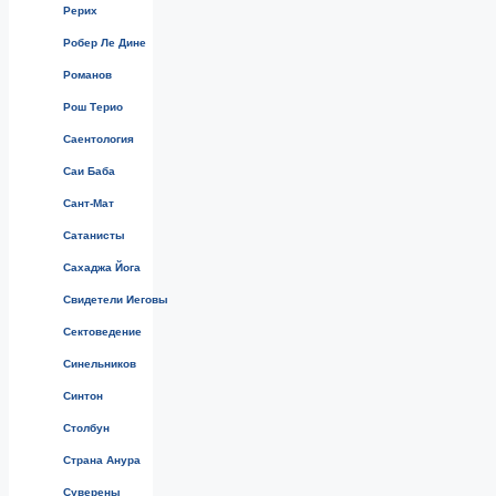
Рерих
Робер Ле Дине
Романов
Рош Терио
Саентология
Саи Баба
Сант-Мат
Сатанисты
Сахаджа Йога
Свидетели Иеговы
Сектоведение
Синельников
Синтон
Столбун
Страна Анура
Суверены