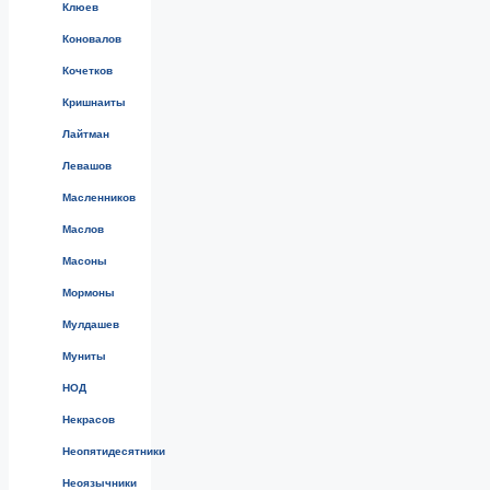
Клюев
Коновалов
Кочетков
Кришнаиты
Лайтман
Левашов
Масленников
Маслов
Масоны
Мормоны
Мулдашев
Муниты
НОД
Некрасов
Неопятидесятники
Неоязычники