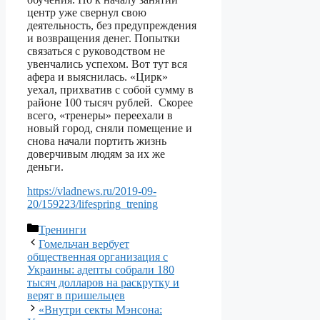
центр уже свернул свою
деятельность, без предупреждения
и возвращения денег. Попытки
связаться с руководством не
увенчались успехом. Вот тут вся
афера и выяснилась. «Цирк»
уехал, прихватив с собой сумму в
районе 100 тысяч рублей. Скорее
всего, «тренеры» переехали в
новый город, сняли помещение и
снова начали портить жизнь
доверчивым людям за их же
деньги.
https://vladnews.ru/2019-09-
20/159223/lifespring_trening
Рубрики
Тренинги
Гомельчан вербует
общественная организация с
Украины: адепты собрали 180
тысяч долларов на раскрутку и
верят в пришельцев
«Внутри секты Мэнсона: