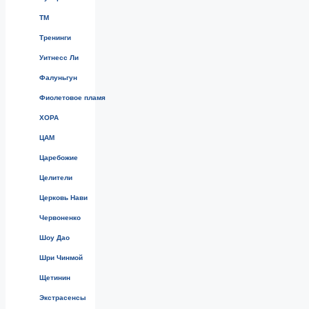
ТМ
Тренинги
Уитнесс Ли
Фалуньгун
Фиолетовое пламя
ХОРА
ЦАМ
Царебожие
Целители
Церковь Нави
Червоненко
Шоу Дао
Шри Чинмой
Щетинин
Экстрасенсы