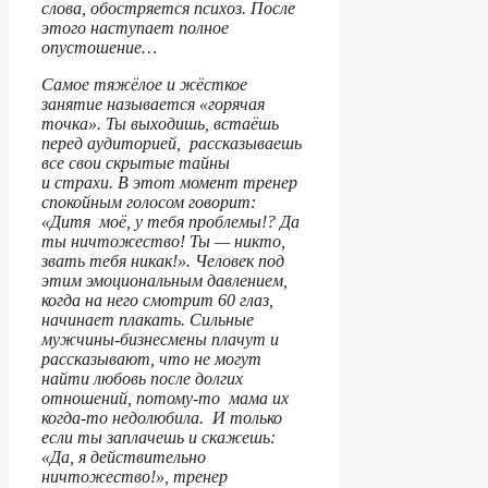
слова, обостряется психоз. После
этого наступает полное
опустошение…
Самое тяжёлое и жёсткое
занятие называется «горячая
точка». Ты выходишь, встаёшь
перед аудиторией, рассказываешь
все свои скрытые тайны
и страхи. В этот момент тренер
спокойным голосом говорит:
«Дитя моё, у тебя проблемы!? Да
ты ничтожество! Ты — никто,
звать тебя никак!». Человек под
этим эмоциональным давлением,
когда на него смотрит 60 глаз,
начинает плакать. Сильные
мужчины-бизнесмены плачут и
рассказывают, что не могут
найти любовь после долгих
отношений, потому-то мама их
когда-то недолюбила. И только
если ты заплачешь и скажешь:
«Да, я действительно
ничтожество!», тренер