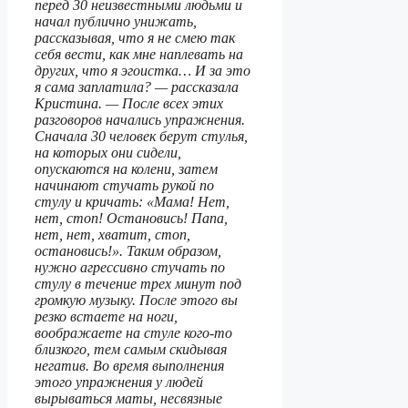
перед 30 неизвестными людьми и
начал публично унижать,
рассказывая, что я не смею так
себя вести, как мне наплевать на
других, что я эгоистка… И за это
я сама заплатила? — рассказала
Кристина. — После всех этих
разговоров начались упражнения.
Сначала 30 человек берут стулья,
на которых они сидели,
опускаются на колени, затем
начинают стучать рукой по
стулу и кричать: «Мама! Нет,
нет, стоп! Остановись! Папа,
нет, нет, хватит, стоп,
остановись!». Таким образом,
нужно агрессивно стучать по
стулу в течение трех минут под
громкую музыку. После этого вы
резко встаете на ноги,
воображаете на стуле кого-то
близкого, тем самым скидывая
негатив. Во время выполнения
этого упражнения у людей
вырываться маты, несвязные