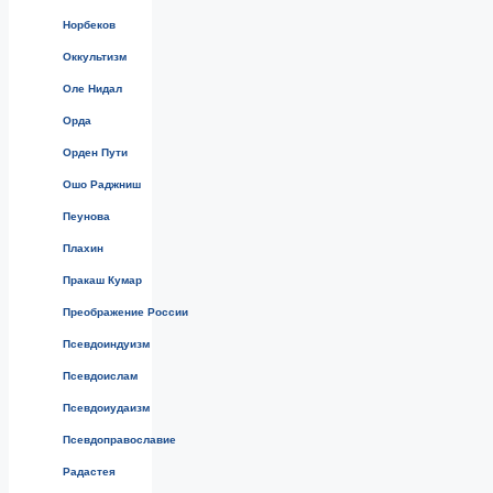
Норбеков
Оккультизм
Оле Нидал
Орда
Орден Пути
Ошо Раджниш
Пеунова
Плахин
Пракаш Кумар
Преображение России
Псевдоиндуизм
Псевдоислам
Псевдоиудаизм
Псевдоправославие
Радастея