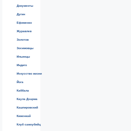
Документы
Дугин
Ефименко
Журавлев
Золотов
Зосимовцы
Ильинцы
Индиго
Искусство жизни
Йога
Каббала
Каула Дхарма
Кашпировский
Киженкай
Клуб самоубийц