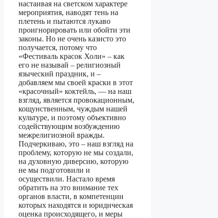
настаивая на светском характере
мероприятия, наводят тень на
плетень и пытаются лукаво
проигнорировать или обойти эти
законы. Но не очень казисто это
получается, потому что
«Фестиваль красок Холи» – как
его не называй – религиозный
языческий праздник, и –
добавляем мы своей краски в этот
«красочный» коктейль, — на наш
взгляд, является провокационным,
кощунственным, чуждым нашей
культуре, и поэтому объективно
содействующим возбуждению
межрелигиозной вражды.
Подчеркиваю, это – наш взгляд на
проблему, которую не мы создали,
на духовную диверсию, которую
не мы подготовили и
осуществили. Настало время
обратить на это внимание тех
органов власти, в компетенции
которых находятся и юридическая
оценка происходящего, и меры