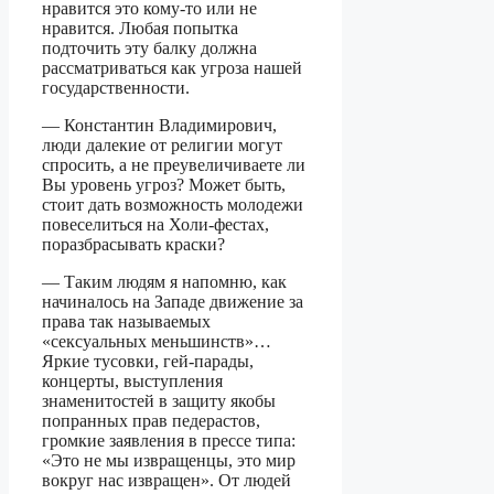
нравится это кому-то или не
нравится. Любая попытка
подточить эту балку должна
рассматриваться как угроза нашей
государственности.
— Константин Владимирович,
люди далекие от религии могут
спросить, а не преувеличиваете ли
Вы уровень угроз? Может быть,
стоит дать возможность молодежи
повеселиться на Холи-фестах,
поразбрасывать краски?
— Таким людям я напомню, как
начиналось на Западе движение за
права так называемых
«сексуальных меньшинств»…
Яркие тусовки, гей-парады,
концерты, выступления
знаменитостей в защиту якобы
попранных прав педерастов,
громкие заявления в прессе типа:
«Это не мы извращенцы, это мир
вокруг нас извращен». От людей