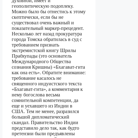
духовной, имеет и
геополитическую подоплеку.
Можно было бы отнестись к этому
скептически, если бы не
существовал очень важный и
показательный маркер-прецедент.
Несколько лет назад прокуратура
города Томска обратилась в суд с
требованием признать
экстремистской книгу Шрилы
Прабхупады (это основатель
Международного Общества
сознания Кришны) «Бхагават-гита
как она есть». Обратите внимание:
требование касалось не
священного индуистского текста
«Бхагават-гита», а комментария к
нему богослова весьма
сомнительной компетенции, да
еще и уехавшего из Индии в
США. Тем не менее, разразился
большой дипломатический
скандал. Правительство Индии
представило дело так, как будто
претензии были предъявлены