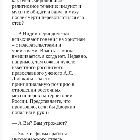
как очень миролюбивое
религиозное течение: индуист и
мухи не обидит, а вдруг в муху
после смерти перевоплотился его
отец?
— В Индии периодически
вспыхивают гонения на христиан
– с издевательствами и
убийствами. Власть — когда
вмешивается, а когда нет. Недавно,
например, там сожгли чучело
известного российского
православного ученого А.Л.
Дворкина – за его
принципиальную позицию в
отношении восточных
миссионеров на территории
России. Представляете, что
произошло, если бы Дворкин
попал им в руки?
— А Вы? Вам угрожают?
— Знаете, формат работы
миссионерского отдела