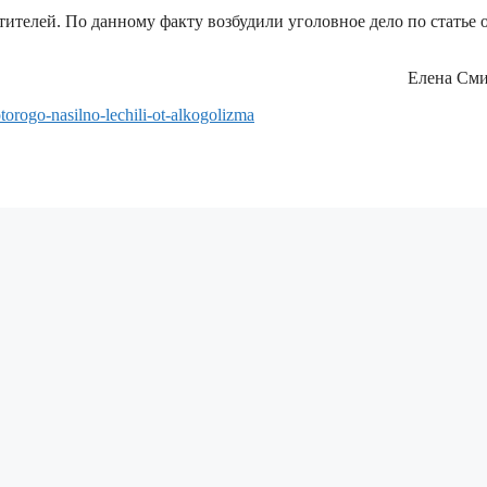
ителей. По данному факту возбудили уголовное дело по статье 
Елена См
orogo-nasilno-lechili-ot-alkogolizma