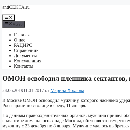
Перейти
antiCEKTA.ru
к
содержимому
Меню
Меню
Главная
О нас
РАЦИРС
Справочник
Документы
Консультация
Контакты
ОМОН освободил пленника сектантов, к
24.06.2019
11.01.2017
от
Марина Хохлова
В Москве ОМОН освободил мужчину, которого насильно удержи
Росгвардии по столице в среду, 11 января.
По данным правоохранительных органов, мужчина пришел обсуд
в квартире дома на юго-западе Москвы, объясняя это тем, что 
мужчину с 23 декабря по 8 января. Мужчине удалось выбраться