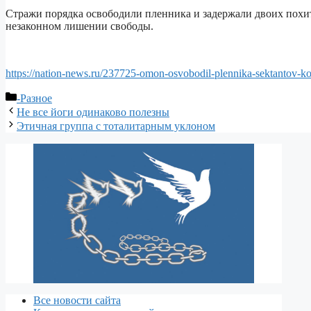
Стражи порядка освободили пленника и задержали двоих похит
незаконном лишении свободы.
https://nation-news.ru/237725-omon-osvobodil-plennika-sektantov-kot
Рубрики
-Разное
Не все йоги одинаково полезны
Этичная группа с тоталитарным уклоном
Все новости сайта