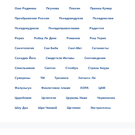
Ошо Раджниш
Пеунова
Плахин
Пракаш Кумар
Преображение России
Псевдоиндуизм
Псевдоислам
Псевдоиудаизм
Псевдоправославие
Радастея
Рерих
Робер Ле Дине
Романов
Рош Терио
Саентология
Саи Баба
Сант-Мат
Сатанисты
Сахаджа Йога
Свидетели Иеговы
Сектоведение
Синельников
Синтон
Столбун
Страна Анура
Суверены
ТМ
Тренинги
Уитнесс Ли
Фалуньгун
Фиолетовое пламя
ХОРА
ЦАМ
Царебожие
Целители
Церковь Нави
Червоненко
Шоу Дао
Шри Чинмой
Щетинин
Экстрасенсы