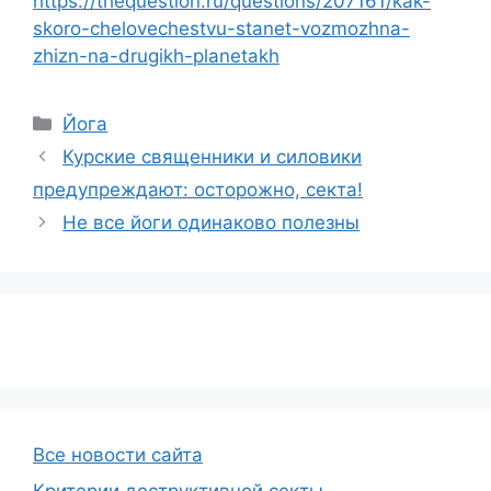
https://thequestion.ru/questions/207161/kak-
skoro-chelovechestvu-stanet-vozmozhna-
zhizn-na-drugikh-planetakh
Рубрики
Йога
Курские священники и силовики
предупреждают: осторожно, секта!
Не все йоги одинаково полезны
Все новости сайта