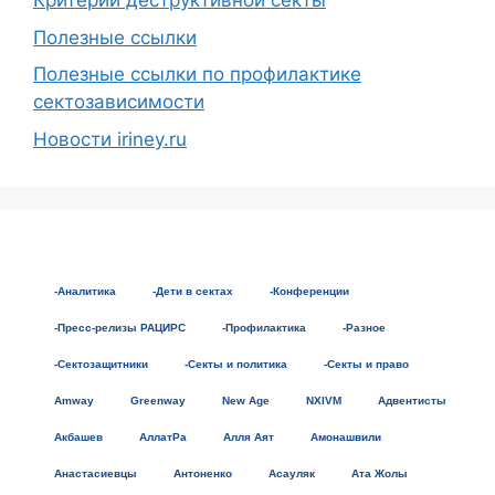
Критерии деструктивной секты
Полезные ссылки
Полезные ссылки по профилактике
сектозависимости
Новости iriney.ru
-Аналитика
-Дети в сектах
-Конференции
-Пресс-релизы РАЦИРС
-Профилактика
-Разное
-Сектозащитники
-Секты и политика
-Секты и право
Amway
Greenway
New Age
NXIVM
Адвентисты
Акбашев
АллатРа
Алля Аят
Амонашвили
Анастасиевцы
Антоненко
Асауляк
Ата Жолы