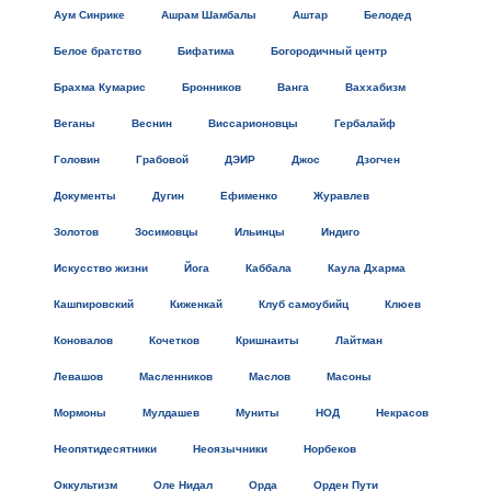
Аум Синрике
Ашрам Шамбалы
Аштар
Белодед
Белое братство
Бифатима
Богородичный центр
Брахма Кумарис
Бронников
Ванга
Ваххабизм
Веганы
Веснин
Виссарионовцы
Гербалайф
Головин
Грабовой
ДЭИР
Джос
Дзогчен
Документы
Дугин
Ефименко
Журавлев
Золотов
Зосимовцы
Ильинцы
Индиго
Искусство жизни
Йога
Каббала
Каула Дхарма
Кашпировский
Киженкай
Клуб самоубийц
Клюев
Коновалов
Кочетков
Кришнаиты
Лайтман
Левашов
Масленников
Маслов
Масоны
Мормоны
Мулдашев
Муниты
НОД
Некрасов
Неопятидесятники
Неоязычники
Норбеков
Оккультизм
Оле Нидал
Орда
Орден Пути