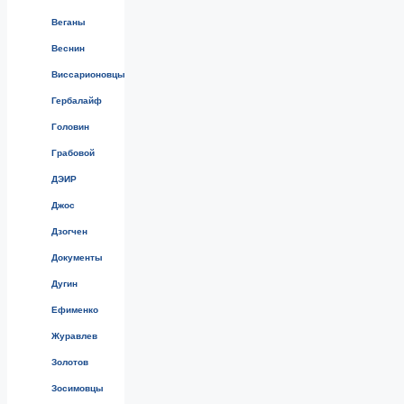
Веганы
Веснин
Виссарионовцы
Гербалайф
Головин
Грабовой
ДЭИР
Джос
Дзогчен
Документы
Дугин
Ефименко
Журавлев
Золотов
Зосимовцы