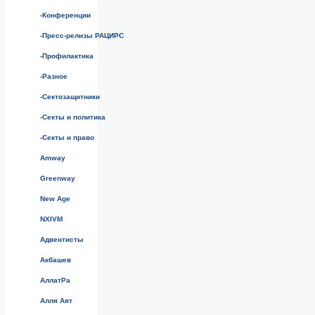
-Конференции
-Пресс-релизы РАЦИРС
-Профилактика
-Разное
-Сектозащитники
-Секты и политика
-Секты и право
Amway
Greenway
New Age
NXIVM
Адвентисты
Акбашев
АллатРа
Алля Аят