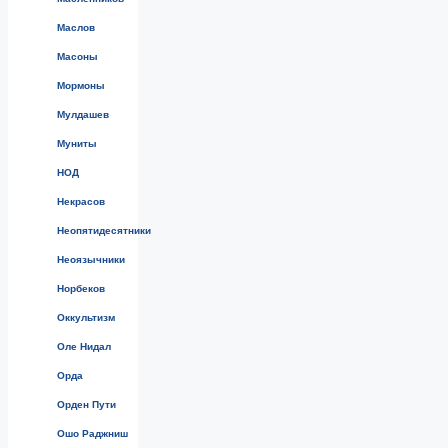
Маслов
Масоны
Мормоны
Мулдашев
Муниты
НОД
Некрасов
Неопятидесятники
Неоязычники
Норбеков
Оккультизм
Оле Нидал
Орда
Орден Пути
Ошо Раджниш