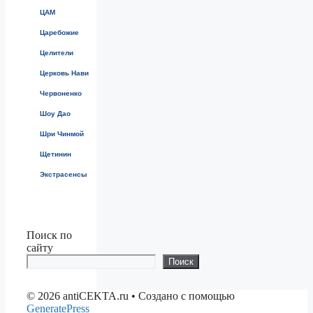
ЦАМ
Царебожие
Целители
Церковь Нави
Червоненко
Шоу Дао
Шри Чинмой
Щетинин
Экстрасенсы
Поиск по
сайту
Поиск
© 2026 antiCEKTA.ru
• Создано с помощью
GeneratePress