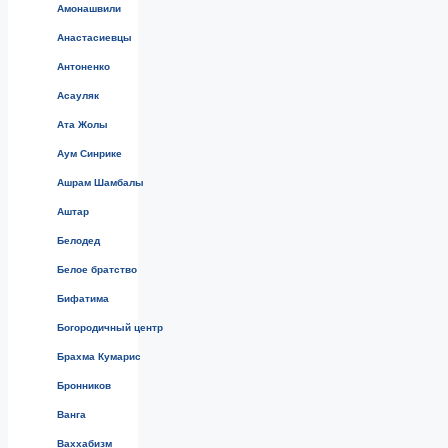
Амонашвили
Анастасиевцы
Антоненко
Асауляк
Ата Жолы
Аум Синрике
Ашрам Шамбалы
Аштар
Белодед
Белое братство
Бифатима
Богородичный центр
Брахма Кумарис
Бронников
Ванга
Ваххабизм