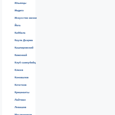
Ильинцы
Индиго
Искусство жизни
Йога
Каббала
Каула Дхарма
Кашпировский
Киженкай
Клуб самоубийц
Клюев
Коновалов
Кочетков
Кришнаиты
Лайтман
Левашов
Масленников