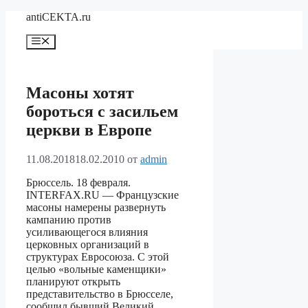
Перейти
antiCEKTA.ru
к
содержимому
Меню
Масоны хотят
бороться с засильем
церкви в Европе
11.08.2018
18.02.2010
от
admin
Брюссель. 18 февраля.
INTERFAX.RU — Французские
масоны намерены развернуть
кампанию против
усиливающегося влияния
церковных организаций в
структурах Евросоюза. С этой
целью «вольные каменщики»
планируют открыть
представительство в Брюсселе,
сообщил бывший Великий