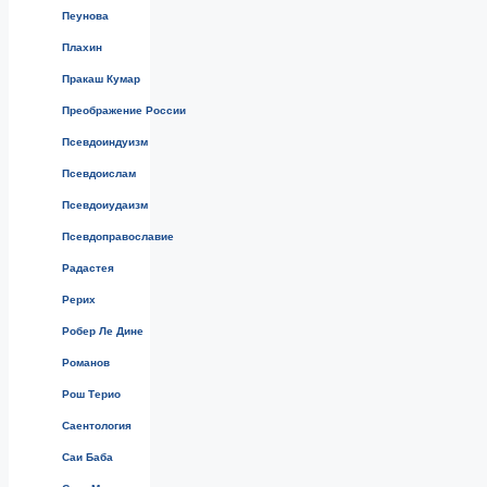
Пеунова
Плахин
Пракаш Кумар
Преображение России
Псевдоиндуизм
Псевдоислам
Псевдоиудаизм
Псевдоправославие
Радастея
Рерих
Робер Ле Дине
Романов
Рош Терио
Саентология
Саи Баба