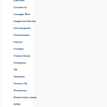
Сант-Мат
Сатанисты
Сахаджа Йога
Свидетели Иеговы
Сектоведение
Синельников
Синтон
Столбун
Страна Анура
Суверены
ТМ
Тренинги
Уитнесс Ли
Фалуньгун
Фиолетовое пламя
ХОРА