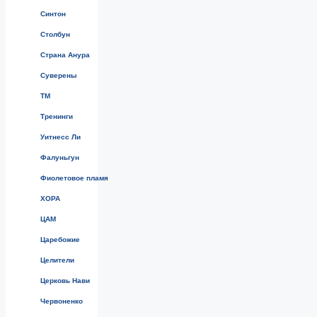
Синтон
Столбун
Страна Анура
Суверены
ТМ
Тренинги
Уитнесс Ли
Фалуньгун
Фиолетовое пламя
ХОРА
ЦАМ
Царебожие
Целители
Церковь Нави
Червоненко