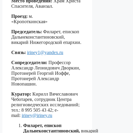
Место проведения:
Храм Христа
Спасителя, Аванзал.
Проезд:
м.
«Кропотки
Председатель:
Филарет, епископ
Дальнеконстантиновский,
викарий Нижегородской епархии.
Связь:
iriney1@yandex.ru
Сопредседатели:
Профессор
Александр Леонидович Дворкин,
Протоиерей Георгий Иоффе,
Протоиерей Александр
Новопашин.
Куратор:
Кирилл Вячеславович
Чеботарев, сотрудник Центра
религиоведческих исследований;
тел.: 8 995 505 43 42; e-
mail:
iriney@iriney.ru
Филарет, епископ
Дальнеконстантиновский,
викарий