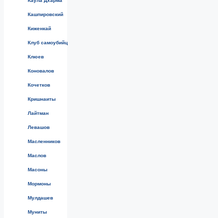
Каула Дхарма
Кашпировский
Киженкай
Клуб самоубийц
Клюев
Коновалов
Кочетков
Кришнаиты
Лайтман
Левашов
Масленников
Маслов
Масоны
Мормоны
Мулдашев
Муниты