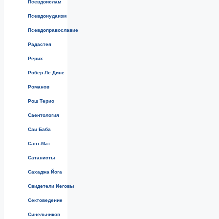
Псевдоислам
Псевдоиудаизм
Псевдоправославие
Радастея
Рерих
Робер Ле Дине
Романов
Рош Терио
Саентология
Саи Баба
Сант-Мат
Сатанисты
Сахаджа Йога
Свидетели Иеговы
Сектоведение
Синельников