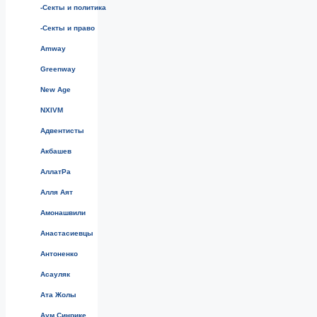
-Секты и политика
-Секты и право
Amway
Greenway
New Age
NXIVM
Адвентисты
Акбашев
АллатРа
Алля Аят
Амонашвили
Анастасиевцы
Антоненко
Асауляк
Ата Жолы
Аум Синрике