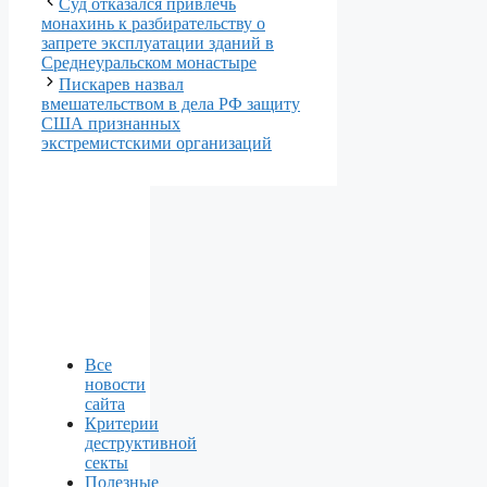
Суд отказался привлечь
монахинь к разбирательству о
запрете эксплуатации зданий в
Среднеуральском монастыре
Пискарев назвал
вмешательством в дела РФ защиту
США признанных
экстремистскими организаций
Все
новости
сайта
Критерии
деструктивной
секты
Полезные