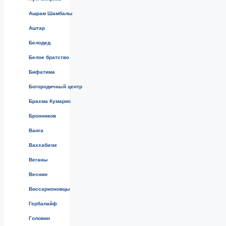
Ашрам Шамбалы
Аштар
Белодед
Белое братство
Бифатима
Богородичный центр
Брахма Кумарис
Бронников
Ванга
Ваххабизм
Веганы
Веснин
Виссарионовцы
Гербалайф
Головин