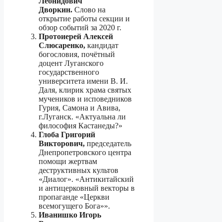
Леонидович
Дворкин.
Слово на
открытие работы секции и
обзор событий за 2020 г.
Протоиерей Алексей
Слюсаренко,
кандидат
богословия, почётный
доцент Луганского
государственного
университета имени В. И.
Даля, клирик храма святых
мучеников и исповедников
Гурия, Самона и Авива,
г.Луганск. «Актуальна ли
философия Кастанеды?»
Глоба Григорий
Викторович,
председатель
Днепропетровского центра
помощи жертвам
деструктивных культов
«Диалог». «Антикитайский
и антицерковный векторы в
пропаганде «Церкви
всемогущего Бога»».
Иванишко Игорь