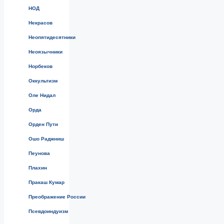
НОД
Некрасов
Неопятидесятники
Неоязычники
Норбеков
Оккультизм
Оле Нидал
Орда
Орден Пути
Ошо Раджниш
Пеунова
Плахин
Пракаш Кумар
Преображение России
Псевдоиндуизм