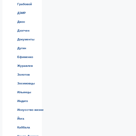
Грабовой
ДЭИР
Джос
Дзогчен
Документы
Дугин
Ефименко
Журавлев
Золотов
Зосимовцы
Ильинцы
Индиго
Искусство жизни
Йога
Каббала