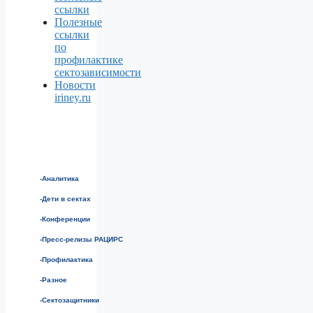
ссылки
Полезные
ссылки
по
профилактике
сектозависимости
Новости
iriney.ru
-Аналитика
-Дети в сектах
-Конференции
-Пресс-релизы РАЦИРС
-Профилактика
-Разное
-Сектозащитники