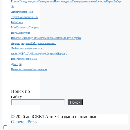
России
Псевдоиндуизм
Псевдоислам
Псевдоиудаизм
Псевдоправославие
Радастея
Рерих
Робер
Ле
Дине
Романов
Рош
Терио
Саентология
Саи
Баба
Сант-
Мат
Сатанисты
Сахаджа
Йога
Свидетели
Иеговы
Сектоведение
Синельников
Синтон
Столбун
Страна
Анура
Суверены
ТМ
Тренинги
Уитнесс
Ли
Фалуньгун
Фиолетовое
пламя
ХОРА
ЦАМ
Царебожие
Целители
Церковь
Нави
Червоненко
Шоу
Дао
Шри
Чинмой
Щетинин
Экстрасенсы
Поиск по
сайту
Поиск
© 2026 antiCEKTA.ru
• Создано с помощью
GeneratePress