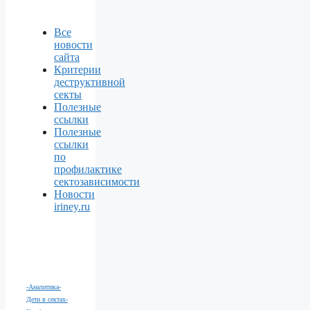
Все
новости
сайта
Критерии
деструктивной
секты
Полезные
ссылки
Полезные
ссылки
по
профилактике
сектозависимости
Новости
iriney.ru
-Аналитика
-
Дети в сектах
-