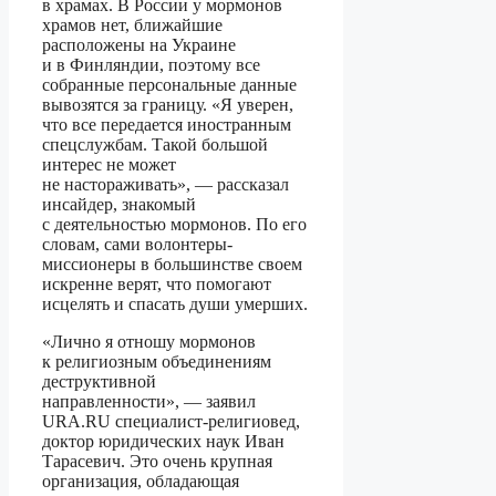
в храмах. В России у мормонов
храмов нет, ближайшие
расположены на Украине
и в Финляндии, поэтому все
собранные персональные данные
вывозятся за границу. «Я уверен,
что все передается иностранным
спецслужбам. Такой большой
интерес не может
не настораживать», — рассказал
инсайдер, знакомый
с деятельностью мормонов. По его
словам, сами волонтеры-
миссионеры в большинстве своем
искренне верят, что помогают
исцелять и спасать души умерших.
«Лично я отношу мормонов
к религиозным объединениям
деструктивной
направленности», — заявил
URA.RU специалист-религиовед,
доктор юридических наук Иван
Тарасевич. Это очень крупная
организация, обладающая