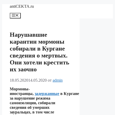
Перейти
antiCEKTA.ru
к
содержимому
Меню
Нарушавшие
карантин мормоны
собирали в Кургане
сведения о мертвых.
Они хотели крестить
их заочно
18.05.2020
14.05.2020
от
admin
Мормоны-
иностранцы,
задержанные
в Кургане
за нарушение режима
самоизоляции, собирали
сведения об умерших
зауральцах, в том числе