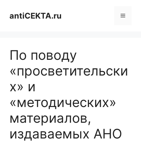
Перейти
к
antiCEKTA.ru
Меню
содержимому
По поводу
«просветительски
х» и
«методических»
материалов,
издаваемых АНО