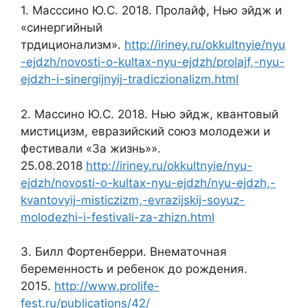
1. Масссино Ю.С. 2018. Пролайф, Нью эйдж и
«синергийный
трдиционализм».
http://iriney.ru/okkultnyie/nyu
-ejdzh/novosti-o-kultax-nyu-ejdzh/prolajf,-nyu-
ejdzh-i-sinergijnyij-tradiczionalizm.html
2. Массино Ю.С. 2018. Нью эйдж, квантовый
мистицизм, евразийский союз молодежи и
фестивали «За жизнь»».
25.08.2018
http://iriney.ru/okkultnyie/nyu-
ejdzh/novosti-o-kultax-nyu-ejdzh/nyu-ejdzh,-
kvantovyij-misticzizm,-evrazijskij-soyuz-
molodezhi-i-festivali-za-zhizn.html
3. Билл Фортенберри. Внематочная
беременность и ребенок до рождения.
2015.
http://www.prolife-
fest.ru/publications/42/