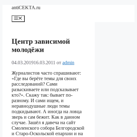
Перейти
antiCEKTA.ru
к
содержимому
Меню
Центр зависимой
молодёжи
04.03.2019
16.03.2011
от
admin
Журналистов часто спрашивают:
«Где вы берёте темы для своих
расследований? Сами
разыскиваете или подсказывает
кто?». Скажу так: бывает по-
разному. И сами ищем, и
неравнодушные люди темы
подкидывают. А иногда на ловца
зверь и сам бежит. Как в данном
случае. Зашёл я давеча на сайт
Смоленского собора Белгородской
и Старо-Оскольской епархии и на