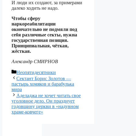
И люди их создают, за примерами
далеко ходить не надо.
Чтобы сферу
наркореабилитации
окончательно не подмяли под
себя различные секты, нужна
государственная позиция.
Принципиальная, чёткая,
жёсткая.
Александр СМИРНОВ
Рубрики
Неопятидесятники
Сектант Борис Золотов —
пастырь хомяков и барабулька
мира
Аделаджа не хочет читать свое
уголовное дело. Он празднует
годовщину церкви в «надувном
храме-ковчеге»