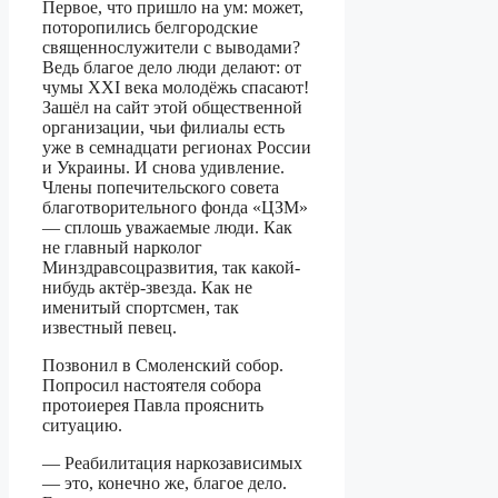
Первое, что пришло на ум: может,
поторопились белгородские
священнослужители с выводами?
Ведь благое дело люди делают: от
чумы XXI века молодёжь спасают!
Зашёл на сайт этой общественной
организации, чьи филиалы есть
уже в семнадцати регионах России
и Украины. И снова удивление.
Члены попечительского совета
благотворительного фонда «ЦЗМ»
— сплошь уважаемые люди. Как
не главный нарколог
Минздравсоцразвития, так какой-
нибудь актёр-звезда. Как не
именитый спортсмен, так
известный певец.
Позвонил в Смоленский собор.
Попросил настоятеля собора
протоиерея Павла прояснить
ситуацию.
— Реабилитация наркозависимых
— это, конечно же, благое дело.