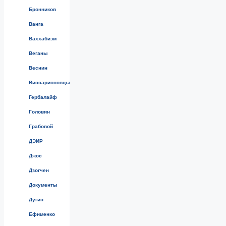
Бронников
Ванга
Ваххабизм
Веганы
Веснин
Виссарионовцы
Гербалайф
Головин
Грабовой
ДЭИР
Джос
Дзогчен
Документы
Дугин
Ефименко