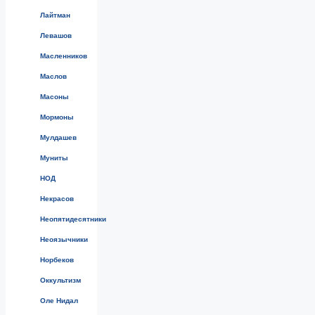
Лайтман
Левашов
Масленников
Маслов
Масоны
Мормоны
Мулдашев
Муниты
НОД
Некрасов
Неопятидесятники
Неоязычники
Норбеков
Оккультизм
Оле Нидал