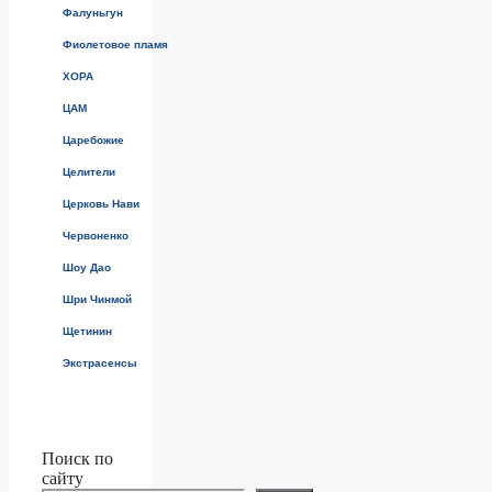
Фалуньгун
Фиолетовое пламя
ХОРА
ЦАМ
Царебожие
Целители
Церковь Нави
Червоненко
Шоу Дао
Шри Чинмой
Щетинин
Экстрасенсы
Поиск по
сайту