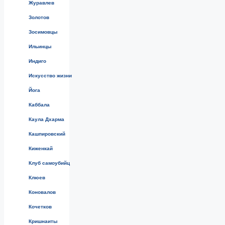
Журавлев
Золотов
Зосимовцы
Ильинцы
Индиго
Искусство жизни
Йога
Каббала
Каула Дхарма
Кашпировский
Киженкай
Клуб самоубийц
Клюев
Коновалов
Кочетков
Кришнаиты