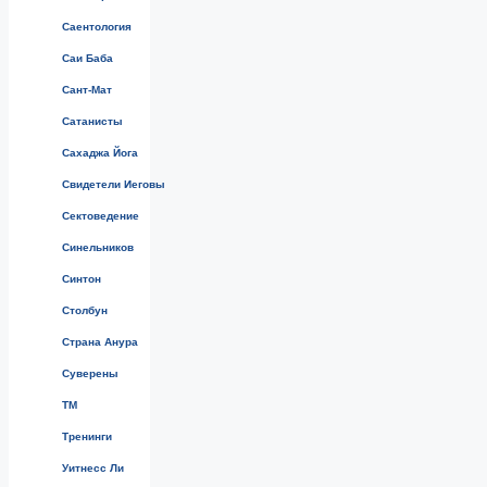
Саентология
Саи Баба
Сант-Мат
Сатанисты
Сахаджа Йога
Свидетели Иеговы
Сектоведение
Синельников
Синтон
Столбун
Страна Анура
Суверены
ТМ
Тренинги
Уитнесс Ли