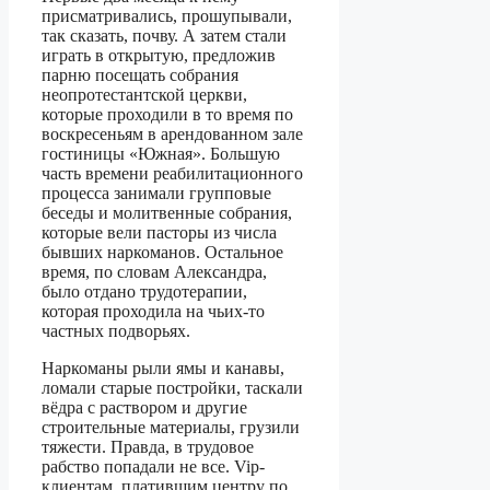
присматривались, прошупывали,
так сказать, почву. А затем стали
играть в открытую, предложив
парню посещать собрания
неопротестантской церкви,
которые проходили в то время по
воскресеньям в арендованном зале
гостиницы «Южная». Большую
часть времени реабилитационного
процесса занимали групповые
беседы и молитвенные собрания,
которые вели пасторы из числа
бывших наркоманов. Остальное
время, по словам Александра,
было отдано трудотерапии,
которая проходила на чьих-то
частных подворьях.
Наркоманы рыли ямы и канавы,
ломали старые постройки, таскали
вёдра с раствором и другие
строительные материалы, грузили
тяжести. Правда, в трудовое
рабство попадали не все. Vip-
клиентам, платившим центру по