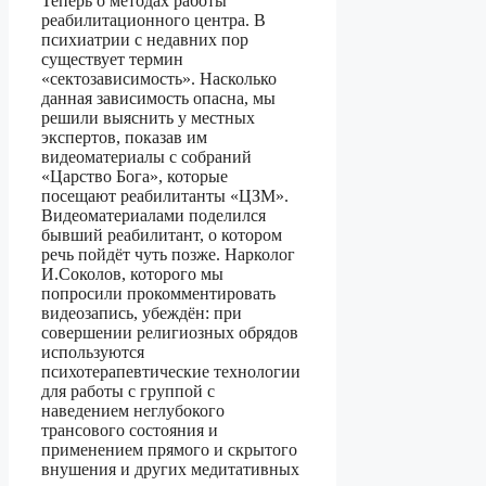
Теперь о методах работы
реабилитационного центра. В
психиатрии с недавних пор
существует термин
«сектозависимость». Насколько
данная зависимость опасна, мы
решили выяснить у местных
экспертов, показав им
видеоматериалы с собраний
«Царство Бога», которые
посещают реабилитанты «ЦЗМ».
Видеоматериалами поделился
бывший реабилитант, о котором
речь пойдёт чуть позже. Нарколог
И.Соколов, которого мы
попросили прокомментировать
видеозапись, убеждён: при
совершении религиозных обрядов
используются
психотерапевтические технологии
для работы с группой с
наведением неглубокого
трансового состояния и
применением прямого и скрытого
внушения и других медитативных