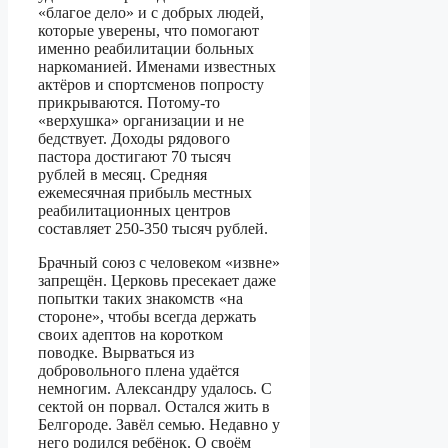
«благое дело» и с добрых людей,
которые уверены, что помогают
именно реабилитации больных
наркоманией. Именами известных
актёров и спортсменов попросту
прикрываются. Потому-то
«верхушка» организации и не
бедствует. Доходы рядового
пастора достигают 70 тысяч
рублей в месяц. Средняя
ежемесячная прибыль местных
реабилитационных центров
составляет 250-350 тысяч рублей.
Брачный союз с человеком «извне»
запрещён. Церковь пресекает даже
попытки таких знакомств «на
стороне», чтобы всегда держать
своих адептов на коротком
поводке. Вырваться из
добровольного плена удаётся
немногим. Александру удалось. С
сектой он порвал. Остался жить в
Белгороде. Завёл семью. Недавно у
него родился ребёнок. О своём