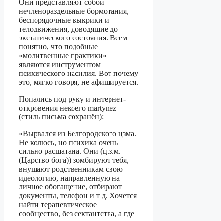
Они представляют собой
нечленораздельные бормотания,
беспорядочные выкрики и
телодвижения, доводящие до
экстатического состояния. Всем
понятно, что подобные
«молитвенные практики»
являются инструментом
психического насилия. Вот почему
это, мягко говоря, не афишируется.
Попались под руку и интернет-
откровения некоего martynez
(стиль письма сохранён):
«Вырвался из Белгородского цзма.
Не колюсь, но психика очень
сильно расшатана. Они (ц.з.м.
(Царство бога)) зомбируют тебя,
внушают родственникам свою
идеологию, направленную на
личное обогащение, отбирают
документы, телефон и т д. Хочется
найти терапевтическое
сообщество, без сектантства, а где