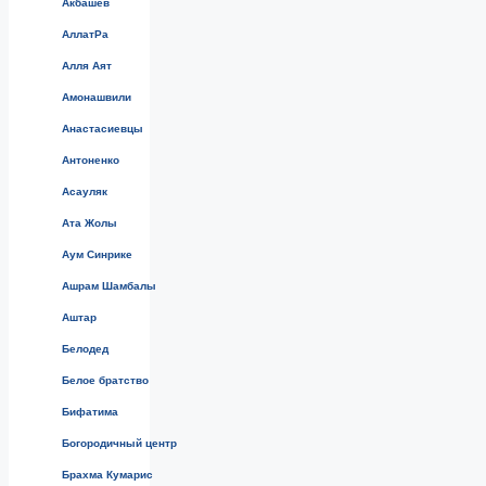
Акбашев
АллатРа
Алля Аят
Амонашвили
Анастасиевцы
Антоненко
Асауляк
Ата Жолы
Аум Синрике
Ашрам Шамбалы
Аштар
Белодед
Белое братство
Бифатима
Богородичный центр
Брахма Кумарис