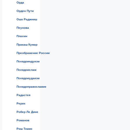
Орда
Орден Пути
Ошо Раджниш
Пеунова
Плахин
Пракаш Кумар
Преображение России
Псевдоиндуизм
Псевдоислам
Псевдоиудаизм
Псевдоправославие
Радастея
Рерих
Робер Ле Дине
Романов
Рош Терио