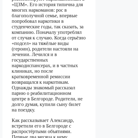
«ЦЗМ». Его история типична для
многих наркоманов: рос в
благополучной семье, впервые
попробовал наркотики в
студенческие годы, так сказать, за
компанию. Поначалу употреблял
от случая к случаю. Когда серьёзно
«подсел» на тяжёлые виды
(героин), родители настояли на
лечении. Лечился и в
государственных
наркодиспансерах, и в частных
клиниках, но после
кратковременной ремиссии
возвращался к наркотикам.
Однажды знакомый рассказал
парню о реабилитационном
центре в Белгороде. Родители, не
долго думая, купили сыну билет
на поездку.
Как рассказывает Александр,
встретили его в Белгороде с
распростёртыми объятиями.
Первые два месяца к нему