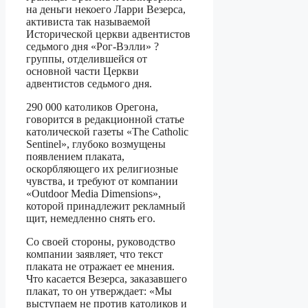
на деньги некоего Ларри Везерса,
активиста так называемой
Исторической церкви адвентистов
седьмого дня «Рог-Вэлли» ?
группы, отделившейся от
основной части Церкви
адвентистов седьмого дня.
290 000 католиков Орегона,
говорится в редакционной статье
католической газеты «The Catholic
Sentinel», глубоко возмущены
появлением плаката,
оскорбляющего их религиозные
чувства, и требуют от компании
«Outdoor Media Dimensions»,
которой принадлежит рекламный
щит, немедленно снять его.
Со своей стороны, руководство
компании заявляет, что текст
плаката не отражает ее мнения.
Что касается Везерса, заказавшего
плакат, то он утверждает: «Мы
выступаем не против католиков и