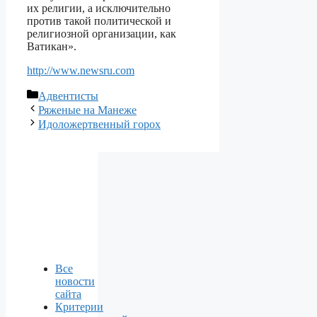
их религии, а исключительно
против такой политической и
религиозной организации, как
Ватикан».
http://www.newsru.com
Рубрики
Адвентисты
Ряженые на Манеже
Идоложертвенный горох
Все
новости
сайта
Критерии