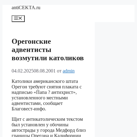
Перейти
antiCEKTA.ru
к
содержимому
Меню
Орегонские
адвентисты
возмутили католиков
04.02.2025
08.08.2001
от
admin
Католики американского штата
Орегон требуют снятия плаката с
надписью «Папа ? антихрист»,
установленного местными
адвентистами, сообщает
Благовест-инфо.
Щит с антикатолическим текстом
был установлен у обочины
автострады у города Медфорд близ
границы Орегона и Калифорнии