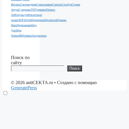
Иеговы
Сектоведение
Синельников
Синтон
Столбун
Страна
Анура
Суверены
ТМ
Тренинги
Уитнесс
Ли
Фалуньгун
Фиолетовое
пламя
ХОРА
ЦАМ
Царебожие
Целители
Церковь
Нави
Червоненко
Шоу
Дао
Шри
Чинмой
Щетинин
Экстрасенсы
Поиск по
сайту
Поиск
© 2026 antiCEKTA.ru
• Создано с помощью
GeneratePress