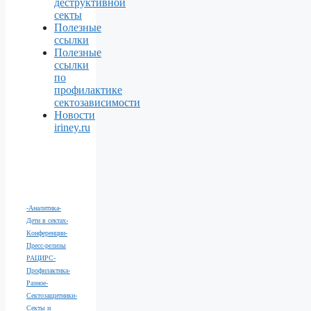
деструктивной
секты
Полезные
ссылки
Полезные
ссылки
по
профилактике
сектозависимости
Новости
iriney.ru
-Аналитика
-
Дети в сектах
-
Конференции
-
Пресс-релизы
РАЦИРС
-
Профилактика
-
Разное
-
Сектозащитники
-
Секты и