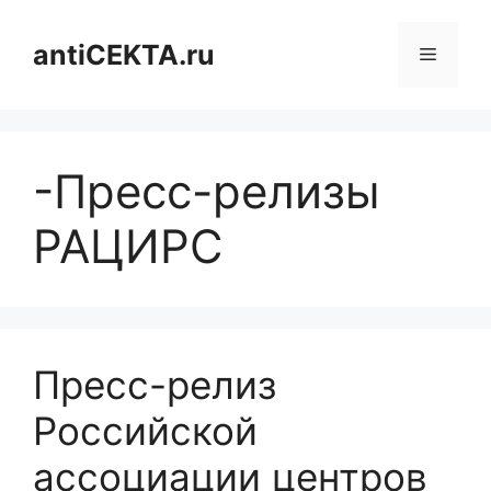
Перейти
к
antiCEKTA.ru
Меню
содержимому
-Пресс-релизы
РАЦИРС
Пресс-релиз
Российской
ассоциации центров