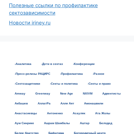
Полезные ссылки по профилактике
сектозависимости
Новости iriney.ru
-Аналитика
-Дети в сектах
-Конференции
-Пресс-релизы РАЦИРС
-Профилактика
-Разное
-Сектозащитники
-Секты и политика
-Секты и право
Amway
Greenway
New Age
NXIVM
Адвентисты
Акбашев
АллатРа
Алля Аят
Амонашвили
Анастасиевцы
Антоненко
Асауляк
Ата Жолы
Аум Синрике
Ашрам Шамбалы
Аштар
Белодед
Белое братство
Бифатима
Богородичный центр