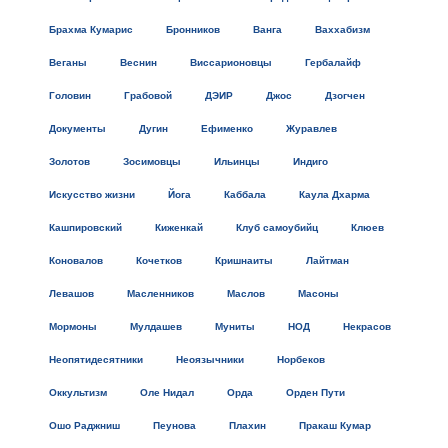
Брахма Кумарис
Бронников
Ванга
Ваххабизм
Веганы
Веснин
Виссарионовцы
Гербалайф
Головин
Грабовой
ДЭИР
Джос
Дзогчен
Документы
Дугин
Ефименко
Журавлев
Золотов
Зосимовцы
Ильинцы
Индиго
Искусство жизни
Йога
Каббала
Каула Дхарма
Кашпировский
Киженкай
Клуб самоубийц
Клюев
Коновалов
Кочетков
Кришнаиты
Лайтман
Левашов
Масленников
Маслов
Масоны
Мормоны
Мулдашев
Муниты
НОД
Некрасов
Неопятидесятники
Неоязычники
Норбеков
Оккультизм
Оле Нидал
Орда
Орден Пути
Ошо Раджниш
Пеунова
Плахин
Пракаш Кумар