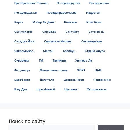
Преображение России
Псевдоиндуизм
Псевдоислам
Псевдоиудаизм
Псевдоправославие
Радастея
Рерих
Робер Ле Дине
Романов
Рош Терио
Саентология
Саи Баба
Сант-Мат
Сатанисты
Сахаджа Йога
Свидетели Иеговы
Сектоведение
Синельников
Синтон
Столбун
Страна Анура
Суверены
ТМ
Тренинги
Уитнесс Ли
Фалуньгун
Фиолетовое пламя
ХОРА
ЦАМ
Царебожие
Целители
Церковь Нави
Червоненко
Шоу Дао
Шри Чинмой
Щетинин
Экстрасенсы
Поиск по сайту