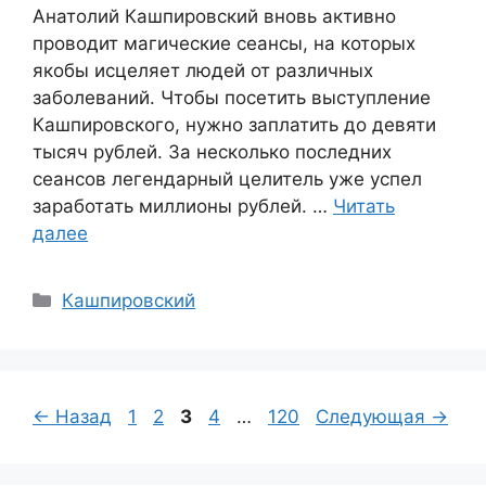
Анатолий Кашпировский вновь активно
проводит магические сеансы, на которых
якобы исцеляет людей от различных
заболеваний. Чтобы посетить выступление
Кашпировского, нужно заплатить до девяти
тысяч рублей. За несколько последних
сеансов легендарный целитель уже успел
заработать миллионы рублей. …
Читать
далее
Рубрики
Кашпировский
Страница
Страница
Страница
Страница
Страница
←
Назад
1
2
3
4
…
120
Следующая
→