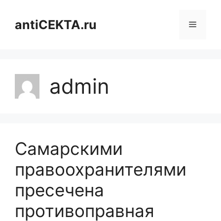
Перейти
к
antiCEKTA.ru
Меню
содержимому
admin
Самарскими
правоохранителями
пресечена
противоправная