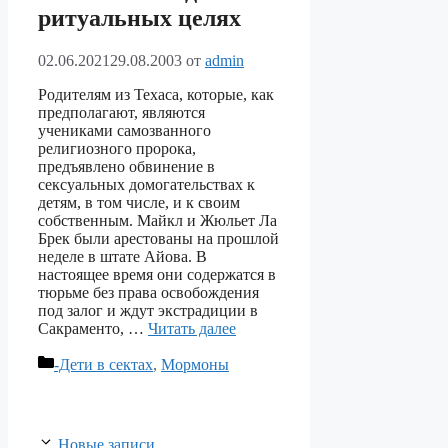
ритуальных целях
02.06.2021
29.08.2003
от
admin
Родителям из Техаса, которые, как
предполагают, являются
учениками самозванного
религиозного пророка,
предъявлено обвинение в
сексуальных домогательствах к
детям, в том числе, и к своим
собственным. Майкл и Жюльет Ла
Брек были арестованы на прошлой
неделе в штате Айова. В
настоящее время они содержатся в
тюрьме без права освобождения
под залог и ждут экстрадиции в
Сакраменто, …
Читать далее
Рубрики
-Дети в сектах
,
Мормоны
Новые записи