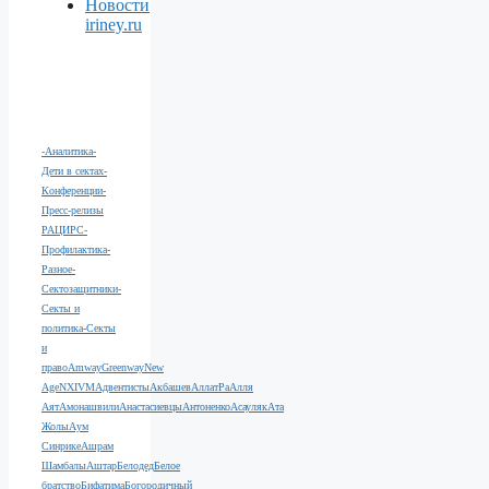
Новости
iriney.ru
-Аналитика
-
Дети в сектах
-
Конференции
-
Пресс-релизы
РАЦИРС
-
Профилактика
-
Разное
-
Сектозащитники
-
Секты и
политика
-Секты
и
право
Amway
Greenway
New
Age
NXIVM
Адвентисты
Акбашев
АллатРа
Алля
Аят
Амонашвили
Анастасиевцы
Антоненко
Асауляк
Ата
Жолы
Аум
Синрике
Ашрам
Шамбалы
Аштар
Белодед
Белое
братство
Бифатима
Богородичный