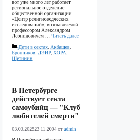
вот уже много лет работает
региональное отделение
общественной организации
«Центр религиоведческих
исследований», возглавляемой
профессором Александром
Леонидовичем …
Читать далее
Рубрики
-Дети в сектах
,
Акбашев
,
Бронников
,
ДЭИР
,
ХОРА
,
Щетинин
В Петербурге
действует секта
самоубийц — "Клуб
любителей смерти"
03.03.2025
23.11.2004
от
admin
В Петербурге действует