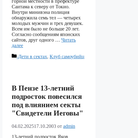
горной местности в префектуре
Саитама к северу от Токио.
Внутри минивэна полиция
обнаружила семь тел — четырех
молодых мужчин и трех девушек.
Всем им было не больше 20 лет.
Согласно сообщениям японских
сайтов, друг одного …
Читать
далее
Рубрики
-Дети в сектах
,
Клуб самоубийц
В Пензе 13-летний
подросток повесился
под влиянием секты
"Свидетели Иеговы"
04.02.2025
17.10.2003
от
admin
13-летний подросток Яков