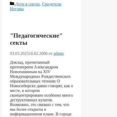
Рубрики
-Дети в сектах
,
Свидетели
Иеговы
"Педагогические"
секты
03.03.2025
16.02.2006
от
admin
Доклад, прочитанный
протоиереем Александром
Новопашиным на XIV
Международных Рождественских
образовательных чтениях О
Новосибирске давно говорят, как о
месте, в котором
сконцентрировано особенно много
деструктивных культов.
Возможно, это связано с тем, что
мы более открыты в
информационном плане. В городе