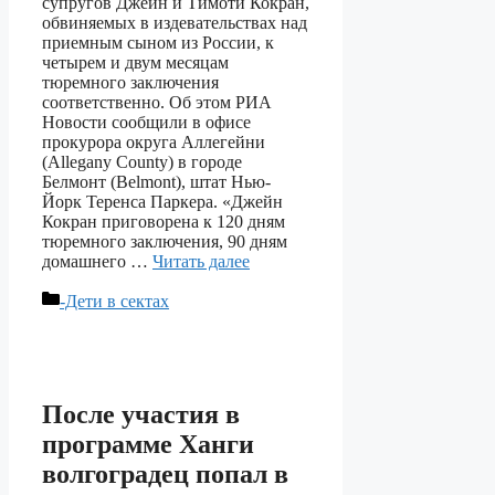
супругов Джейн и Тимоти Кокран,
обвиняемых в издевательствах над
приемным сыном из России, к
четырем и двум месяцам
тюремного заключения
соответственно. Об этом РИА
Новости сообщили в офисе
прокурора округа Аллегейни
(Allegany County) в городе
Белмонт (Belmont), штат Нью-
Йорк Теренса Паркера. «Джейн
Кокран приговорена к 120 дням
тюремного заключения, 90 дням
домашнего …
Читать далее
Рубрики
-Дети в сектах
После участия в
программе Ханги
волгоградец попал в