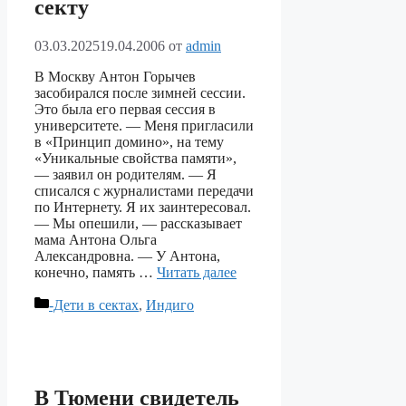
секту
03.03.2025
19.04.2006
от
admin
В Москву Антон Горычев
засобирался после зимней сессии.
Это была его первая сессия в
университете. — Меня пригласили
в «Принцип домино», на тему
«Уникальные свойства памяти»,
— заявил он родителям. — Я
списался с журналистами передачи
по Интернету. Я их заинтересовал.
— Мы опешили, — рассказывает
мама Антона Ольга
Александровна. — У Антона,
конечно, память …
Читать далее
Рубрики
-Дети в сектах
,
Индиго
В Тюмени свидетель