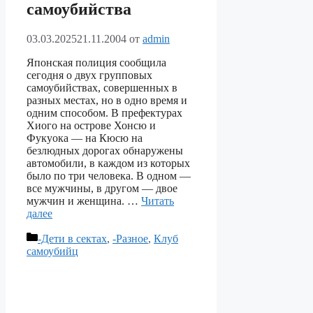
самоубийства
03.03.2025
21.11.2004
от
admin
Японская полиция сообщила
сегодня о двух групповых
самоубийствах, совершенных в
разных местах, но в одно время и
одним способом. В префектурах
Хиого на острове Хонсю и
Фукуока — на Кюсю на
безлюдных дорогах обнаружены
автомобили, в каждом из которых
было по три человека. В одном —
все мужчины, в другом — двое
мужчин и женщина. …
Читать
далее
Рубрики
-Дети в сектах
,
-Разное
,
Клуб
самоубийц