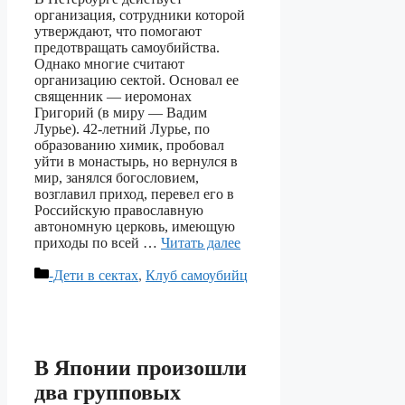
организация, сотрудники которой
утверждают, что помогают
предотвращать самоубийства.
Однако многие считают
организацию сектой. Основал ее
священник — иеромонах
Григорий (в миру — Вадим
Лурье). 42-летний Лурье, по
образованию химик, пробовал
уйти в монастырь, но вернулся в
мир, занялся богословием,
возглавил приход, перевел его в
Российскую православную
автономную церковь, имеющую
приходы по всей …
Читать далее
Рубрики
-Дети в сектах
,
Клуб самоубийц
В Японии произошли
два групповых