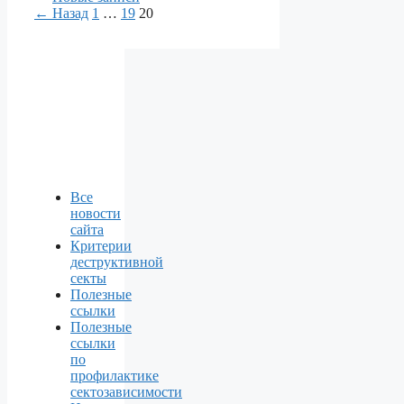
Страница
Страница
Страница
←
Назад
1
…
19
20
Все
новости
сайта
Критерии
деструктивной
секты
Полезные
ссылки
Полезные
ссылки
по
профилактике
сектозависимости