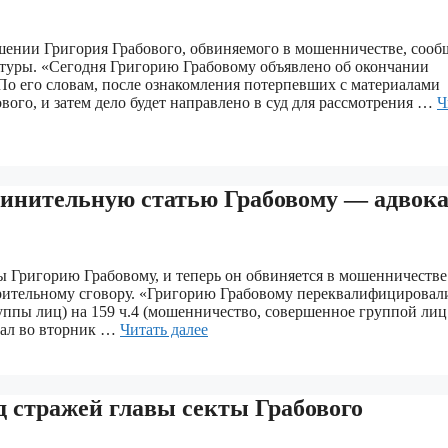
ошении Григория Грабового, обвиняемого в мошенничестве, соо
туры. «Сегодня Григорию Грабовому объявлено об окончании
 По его словам, после ознакомления потерпевших с материалами
вого, и затем дело будет направлено в суд для рассмотрения …
Ч
инительную статью Грабовому — адвока
ы Григорию Грабовому, и теперь он обвиняется в мошенничестве
рительному сговору. «Григорию Грабовому переквалифицировал
уппы лиц) на 159 ч.4 (мошенничество, совершенное группой лиц
зал во вторник …
Читать далее
д стражей главы секты Грабового