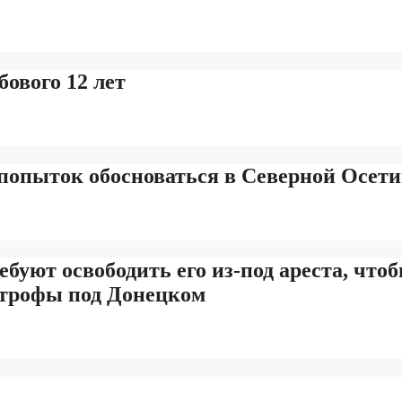
ового 12 лет
 попыток обосноваться в Северной Осет
буют освободить его из-под ареста, что
строфы под Донецком