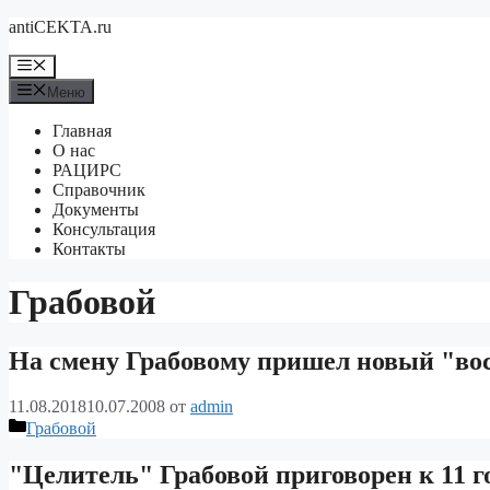
Перейти
antiCEKTA.ru
к
содержимому
Меню
Меню
Главная
О нас
РАЦИРС
Справочник
Документы
Консультация
Контакты
Грабовой
На смену Грабовому пришел новый "во
11.08.2018
10.07.2008
от
admin
Рубрики
Грабовой
"Целитель" Грабовой приговорен к 11 