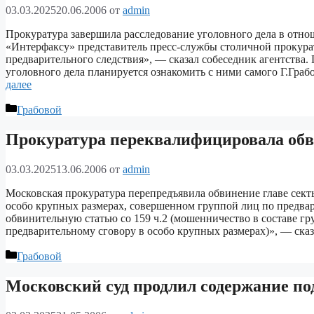
03.03.2025
20.06.2006
от
admin
Прокуратура завершила расследование уголовного дела в отн
«Интерфаксу» представитель пресс-службы столичной прокура
предварительного следствия», — сказал собеседник агентства.
уголовного дела планируется ознакомить с ними самого Г.Грабо
далее
Рубрики
Грабовой
Прокуратура переквалифицировала обв
03.03.2025
13.06.2006
от
admin
Московская прокуратура перепредъявила обвинение главе сект
особо крупных размерах, совершенном группой лиц по предва
обвинительную статью со 159 ч.2 (мошенничество в составе гр
предварительному сговору в особо крупных размерах)», — ска
Рубрики
Грабовой
Московский суд продлил содержание по