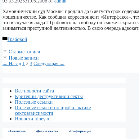
03.03.2025
31.05.2006
от
admin
Хамовнический суд Москвы продлил до 6 августа срок содержа
мошенничестве. Как сообщил корреспондент «Интерфакса», тем
что в случае выхода Г.Грабового на свободу он сможет скрытьс
заниматься преступной деятельностью. В свою очередь адвок
Рубрики
Грабовой
Старые записи
Новые записи
Страница
Страница
Страница
←
Назад
1
2
3
Следующая
→
Все новости сайта
Критерии деструктивной секты
Полезные ссылки
Полезные ссылки по профилактике
сектозависимости
Новости iriney.ru
-Аналитика
-Дети в сектах
-Конференции