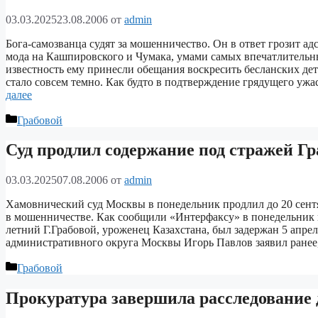
03.03.2025
23.08.2006
от
admin
Бога-самозванца судят за мошенничество. Он в ответ грозит 
мода на Кашпировского и Чумака, умами самых впечатлительн
известность ему принесли обещания воскресить бесланских д
стало совсем темно. Как будто в подтверждение грядущего уж
далее
Рубрики
Грабовой
Суд продлил содержание под стражей Гр
03.03.2025
07.08.2006
от
admin
Хамовнический суд Москвы в понедельник продлил до 20 сент
в мошенничестве. Как сообщили «Интерфаксу» в понедельник в 
летний Г.Грабовой, уроженец Казахстана, был задержан 5 апре
административного округа Москвы Игорь Павлов заявил ранее
Рубрики
Грабовой
Прокуратура завершила расследование 