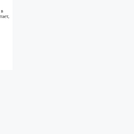
 в
тает,