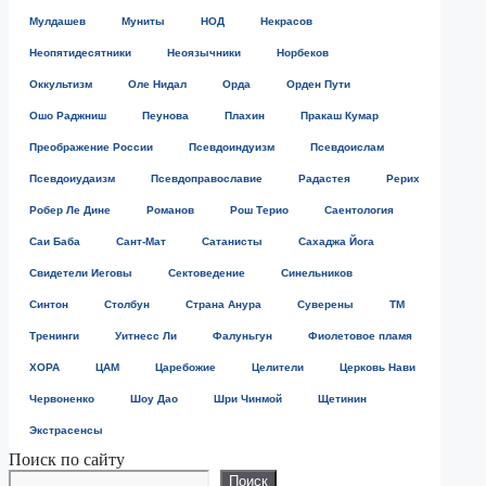
Мулдашев
Муниты
НОД
Некрасов
Неопятидесятники
Неоязычники
Норбеков
Оккультизм
Оле Нидал
Орда
Орден Пути
Ошо Раджниш
Пеунова
Плахин
Пракаш Кумар
Преображение России
Псевдоиндуизм
Псевдоислам
Псевдоиудаизм
Псевдоправославие
Радастея
Рерих
Робер Ле Дине
Романов
Рош Терио
Саентология
Саи Баба
Сант-Мат
Сатанисты
Сахаджа Йога
Свидетели Иеговы
Сектоведение
Синельников
Синтон
Столбун
Страна Анура
Суверены
ТМ
Тренинги
Уитнесс Ли
Фалуньгун
Фиолетовое пламя
ХОРА
ЦАМ
Царебожие
Целители
Церковь Нави
Червоненко
Шоу Дао
Шри Чинмой
Щетинин
Экстрасенсы
Поиск по сайту
Поиск