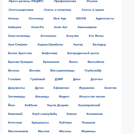
-Пресс-релизы РАЦИРС
-Профилактика
-Разное
-Сектозащитники
-Секты и политика
-Секты и право
Amway
Greenway
New Age
NXIVM
Адвентисты
Акбашев
АллатРа
Алля Аят
Амонашвили
Анастасиевцы
Антоненко
Асауляк
Ата Жолы
Аум Синрике
Ашрам Шамбалы
Аштар
Белодед
Белое братство
Бифатима
Богородичный центр
Брахма Кумарис
Бронников
Ванга
Ваххабизм
Веганы
Веснин
Виссарионовцы
Гербалайф
Головин
Грабовой
ДЭИР
Джос
Дзогчен
Документы
Дугин
Ефименко
Журавлев
Золотов
Зосимовцы
Ильинцы
Индиго
Искусство жизни
Йога
Каббала
Каула Дхарма
Кашпировский
Киженкай
Клуб самоубийц
Клюев
Коновалов
Кочетков
Кришнаиты
Лайтман
Левашов
Масленников
Маслов
Масоны
Мормоны