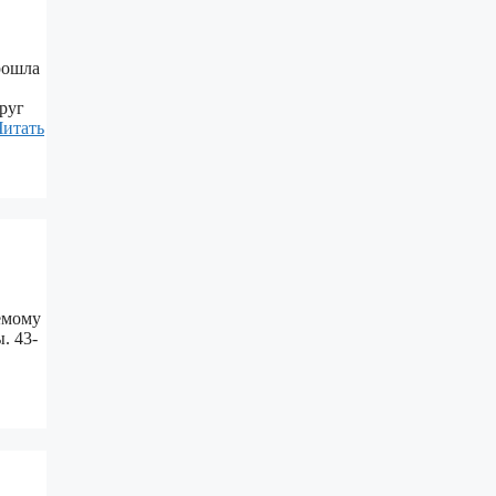
рошла
руг
Читать
емому
. 43-