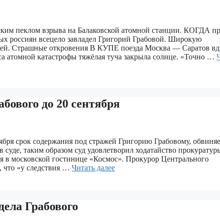
адским пеклом взрыва на Балаковской атомной станции. КОГДА п
ых россиян всецело завладел Григорий Грабовой. Широкую
етей. Страшные откровения В КУПЕ поезда Москва — Саратов вд
аса атомной катастрофы тяжёлая туча закрыла солнце. «Точно …
абового до 20 сентября
ября срок содержания под стражей Григорию Грабовому, обвиня
суде, таким образом суд удовлетворил ходатайство прокуратуры
ля в московской гостинице «Космос». Прокурор Центрального
, что «у следствия …
Читать далее
дела Грабового