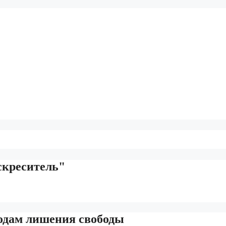
скреситель"
годам лишения свободы