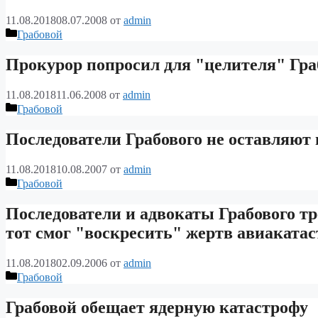
11.08.2018
08.07.2008
от
admin
Рубрики
Грабовой
Прокурор попросил для "целителя" Граб
11.08.2018
11.06.2008
от
admin
Рубрики
Грабовой
Последователи Грабового не оставляют
11.08.2018
10.08.2007
от
admin
Рубрики
Грабовой
Последователи и адвокаты Грабового тре
тот смог "воскресить" жертв авиаката
11.08.2018
02.09.2006
от
admin
Рубрики
Грабовой
Грабовой обещает ядерную катастрофу