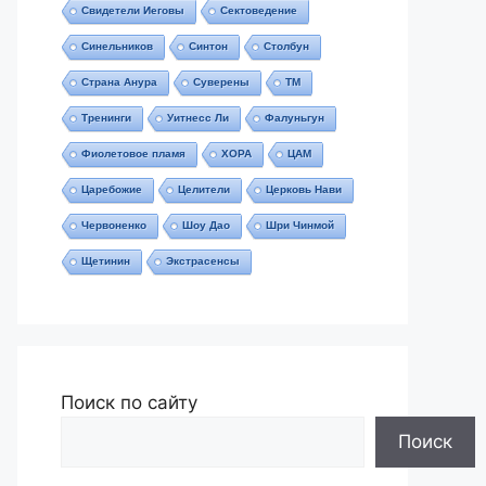
Свидетели Иеговы
Сектоведение
Синельников
Синтон
Столбун
Страна Анура
Суверены
ТМ
Тренинги
Уитнесс Ли
Фалуньгун
Фиолетовое пламя
ХОРА
ЦАМ
Царебожие
Целители
Церковь Нави
Червоненко
Шоу Дао
Шри Чинмой
Щетинин
Экстрасенсы
Поиск по сайту
Поиск