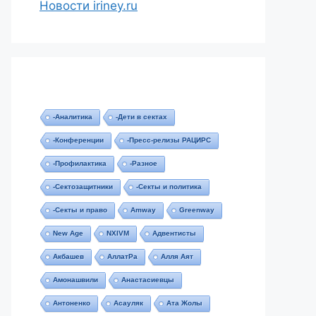
Новости iriney.ru
-Аналитика
-Дети в сектах
-Конференции
-Пресс-релизы РАЦИРС
-Профилактика
-Разное
-Сектозащитники
-Секты и политика
-Секты и право
Amway
Greenway
New Age
NXIVM
Адвентисты
Акбашев
АллатРа
Алля Аят
Амонашвили
Анастасиевцы
Антоненко
Асауляк
Ата Жолы