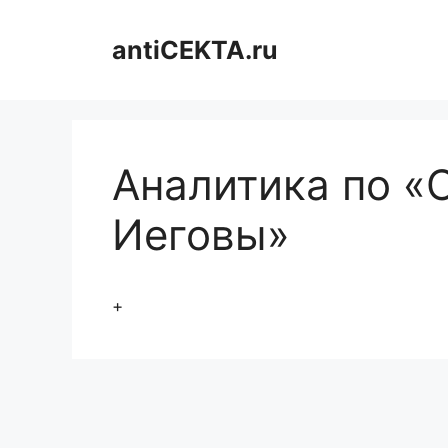
Перейти
к
antiCEKTA.ru
содержимому
Аналитика по «
Иеговы»
+