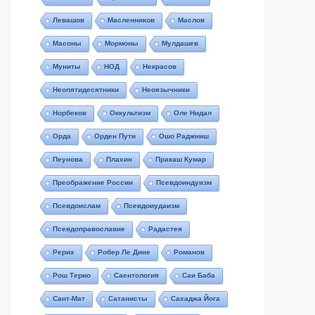
Левашов
Масленников
Маслов
Масоны
Мормоны
Мулдашев
Муниты
НОД
Некрасов
Неопятидесятники
Неоязычники
Норбеков
Оккультизм
Оле Нидал
Орда
Орден Пути
Ошо Раджниш
Пеунова
Плахин
Пракаш Кумар
Преображение России
Псевдоиндуизм
Псевдоислам
Псевдоиудаизм
Псевдоправославие
Радастея
Рерих
Робер Ле Дине
Романов
Рош Терио
Саентология
Саи Баба
Сант-Мат
Сатанисты
Сахаджа Йога