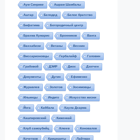
Аум Синрике
Ашрам Шамбалы
Аштар
Белодед
Белое братство
Бифатима
Богородичный центр
Брахма Кумарис
Бронников
Ванга
Ваххабизм
Веганы
Веснин
Виссарионовцы
Гербалайф
Головин
Грабовой
ДЭИР
Джос
Дзогчен
Документы
Дугин
Ефименко
Журавлев
Золотов
Зосимовцы
Ильинцы
Индиго
Искусство жизни
Йога
Каббала
Каула Дхарма
Кашпировский
Киженкай
Клуб самоубийц
Клюев
Коновалов
Кочетков
Кришнаиты
Лайтман