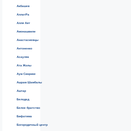
Акбашев
АллатРа
Алля Аят
Амонашвили
Анастасиевцы
Антоненко
Асауляк
Ата Жолы
Аум Синрике
Ашрам Шамбалы
Аштар
Белодед
Белое братство
Бифатима
Богородичный центр