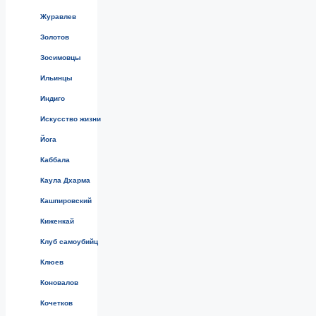
Журавлев
Золотов
Зосимовцы
Ильинцы
Индиго
Искусство жизни
Йога
Каббала
Каула Дхарма
Кашпировский
Киженкай
Клуб самоубийц
Клюев
Коновалов
Кочетков