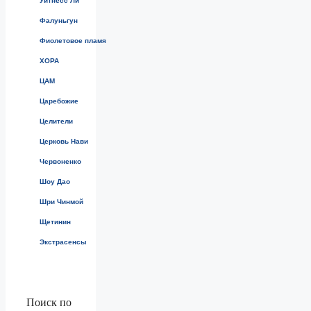
Уитнесс Ли
Фалуньгун
Фиолетовое пламя
ХОРА
ЦАМ
Царебожие
Целители
Церковь Нави
Червоненко
Шоу Дао
Шри Чинмой
Щетинин
Экстрасенсы
Поиск по