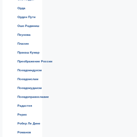
Орда
Орден Пути
Ошо Раджниш
Пеунова
Плахин
Пракаш Кумар
Преображение России
Псевдоиндуизм
Псевдоислам
Псевдоиудаизм
Псевдоправославие
Радастея
Рерих
Робер Ле Дине
Романов