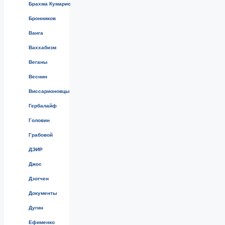
Брахма Кумарис
Бронников
Ванга
Ваххабизм
Веганы
Веснин
Виссарионовцы
Гербалайф
Головин
Грабовой
ДЭИР
Джос
Дзогчен
Документы
Дугин
Ефименко