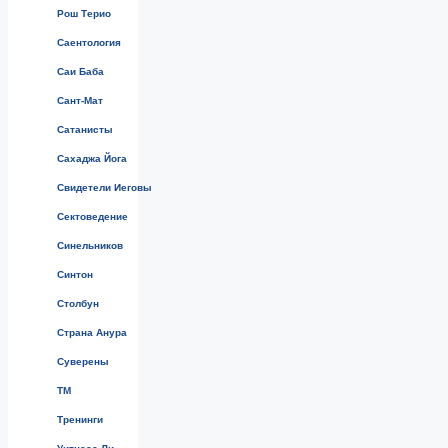
Рош Терио
Саентология
Саи Баба
Сант-Мат
Сатанисты
Сахаджа Йога
Свидетели Иеговы
Сектоведение
Синельников
Синтон
Столбун
Страна Анура
Суверены
ТМ
Тренинги