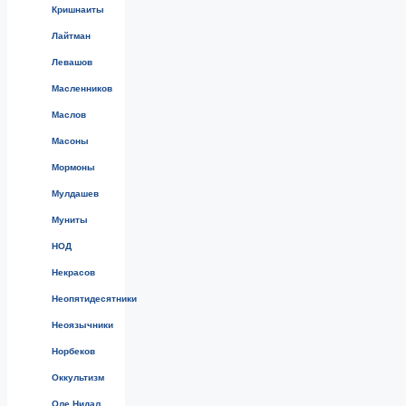
Кришнаиты
Лайтман
Левашов
Масленников
Маслов
Масоны
Мормоны
Мулдашев
Муниты
НОД
Некрасов
Неопятидесятники
Неоязычники
Норбеков
Оккультизм
Оле Нидал