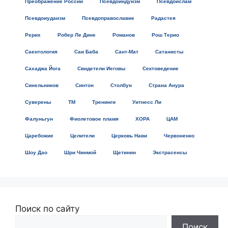
Преображение России
Псевдоиндуизм
Псевдоислам
Псевдоиудаизм
Псевдоправославие
Радастея
Рерих
Робер Ле Дине
Романов
Рош Терио
Саентология
Саи Баба
Сант-Мат
Сатанисты
Сахаджа Йога
Свидетели Иеговы
Сектоведение
Синельников
Синтон
Столбун
Страна Анура
Суверены
ТМ
Тренинги
Уитнесс Ли
Фалуньгун
Фиолетовое пламя
ХОРА
ЦАМ
Царебожие
Целители
Церковь Нави
Червоненко
Шоу Дао
Шри Чинмой
Щетинин
Экстрасенсы
Поиск по сайту
Поиск