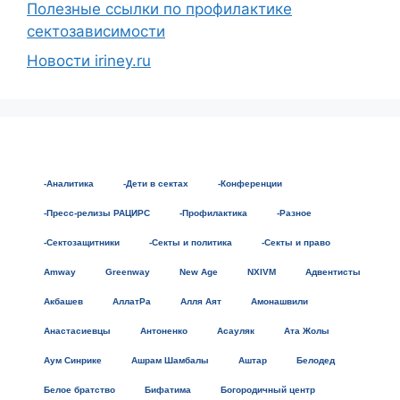
Полезные ссылки по профилактике
сектозависимости
Новости iriney.ru
-Аналитика
-Дети в сектах
-Конференции
-Пресс-релизы РАЦИРС
-Профилактика
-Разное
-Сектозащитники
-Секты и политика
-Секты и право
Amway
Greenway
New Age
NXIVM
Адвентисты
Акбашев
АллатРа
Алля Аят
Амонашвили
Анастасиевцы
Антоненко
Асауляк
Ата Жолы
Аум Синрике
Ашрам Шамбалы
Аштар
Белодед
Белое братство
Бифатима
Богородичный центр