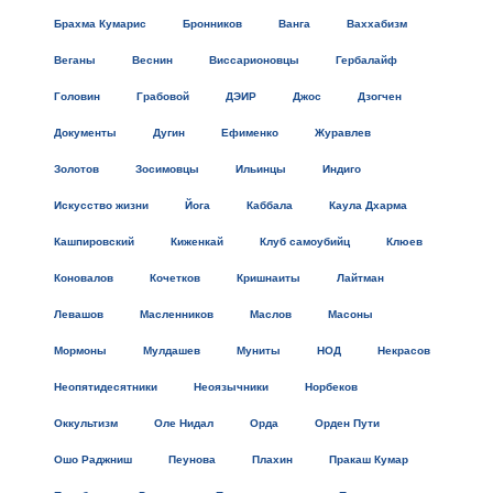
Брахма Кумарис
Бронников
Ванга
Ваххабизм
Веганы
Веснин
Виссарионовцы
Гербалайф
Головин
Грабовой
ДЭИР
Джос
Дзогчен
Документы
Дугин
Ефименко
Журавлев
Золотов
Зосимовцы
Ильинцы
Индиго
Искусство жизни
Йога
Каббала
Каула Дхарма
Кашпировский
Киженкай
Клуб самоубийц
Клюев
Коновалов
Кочетков
Кришнаиты
Лайтман
Левашов
Масленников
Маслов
Масоны
Мормоны
Мулдашев
Муниты
НОД
Некрасов
Неопятидесятники
Неоязычники
Норбеков
Оккультизм
Оле Нидал
Орда
Орден Пути
Ошо Раджниш
Пеунова
Плахин
Пракаш Кумар