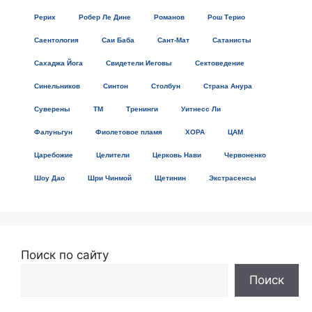
Рерих
Робер Ле Дине
Романов
Рош Терио
Саентология
Саи Баба
Сант-Мат
Сатанисты
Сахаджа Йога
Свидетели Иеговы
Сектоведение
Синельников
Синтон
Столбун
Страна Анура
Суверены
ТМ
Тренинги
Уитнесс Ли
Фалуньгун
Фиолетовое пламя
ХОРА
ЦАМ
Царебожие
Целители
Церковь Нави
Червоненко
Шоу Дао
Шри Чинмой
Щетинин
Экстрасенсы
Поиск по сайту
Поиск