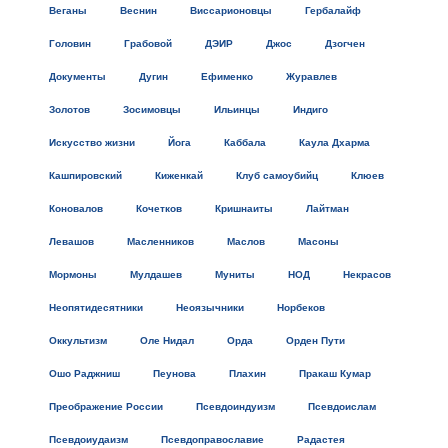
Веганы
Веснин
Виссарионовцы
Гербалайф
Головин
Грабовой
ДЭИР
Джос
Дзогчен
Документы
Дугин
Ефименко
Журавлев
Золотов
Зосимовцы
Ильинцы
Индиго
Искусство жизни
Йога
Каббала
Каула Дхарма
Кашпировский
Киженкай
Клуб самоубийц
Клюев
Коновалов
Кочетков
Кришнаиты
Лайтман
Левашов
Масленников
Маслов
Масоны
Мормоны
Мулдашев
Муниты
НОД
Некрасов
Неопятидесятники
Неоязычники
Норбеков
Оккультизм
Оле Нидал
Орда
Орден Пути
Ошо Раджниш
Пеунова
Плахин
Пракаш Кумар
Преображение России
Псевдоиндуизм
Псевдоислам
Псевдоиудаизм
Псевдоправославие
Радастея