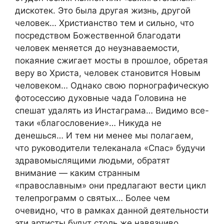
дискотек. Это была другая жизнь, другой
человек… Христианство тем и сильно, что
посредством Божественной благодати
человек меняется до неузнаваемости,
покаяние сжигает мосты в прошлое, обретая
веру во Христа, человек становится Новым
человеком… Однако свою порнографическую
фотосессию духовные чада Головина не
спешат удалять из Инстаграма… Видимо все-
таки «благословение»… Никуда не
денешься… И тем ни менее мы полагаем,
что руководители телеканала «Спас» будучи
здравомыслящими людьми, обратят
внимание — каким странным
«православным» они предлагают вести цикл
телепрограмм о святых… Более чем
очевидно, что в рамках данной деятельности
эти артисты будут столь же навязчиво