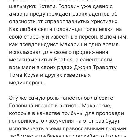
шельмуют. Кстати, Головин уже давно с
амвона предупреждает своих адептов об
опасности от «православнутых христиан».
Как любая секта головинцы привлекают на
свою сторону и известных персон. Вспомним,
как псевдоиндуист Махариши одно время
использовал для своего продвижения
мегазнаменитых Beatles, а сайентологи
возымели в своих рядах Джона Траволту,
Тома Круза и других известных
медиаперсон.
Эту же самую роль «апостолов» в секте
Головина играют и артисты Макарские,
которые в качестве трибуны для проповеди
головинского лжеучения на этот раз будут
использовать всеми православными людьми
любимую «трибуну» патриархийного (то есть,