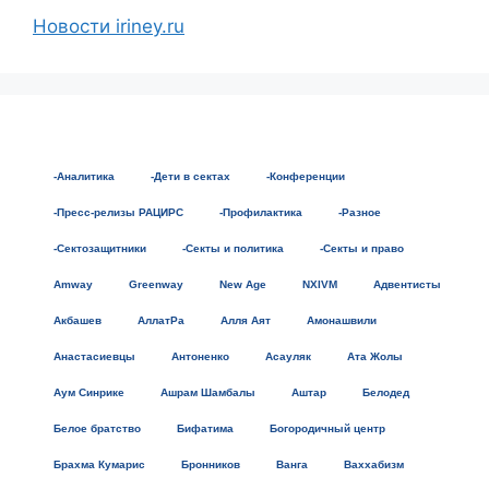
Новости iriney.ru
-Аналитика
-Дети в сектах
-Конференции
-Пресс-релизы РАЦИРС
-Профилактика
-Разное
-Сектозащитники
-Секты и политика
-Секты и право
Amway
Greenway
New Age
NXIVM
Адвентисты
Акбашев
АллатРа
Алля Аят
Амонашвили
Анастасиевцы
Антоненко
Асауляк
Ата Жолы
Аум Синрике
Ашрам Шамбалы
Аштар
Белодед
Белое братство
Бифатима
Богородичный центр
Брахма Кумарис
Бронников
Ванга
Ваххабизм