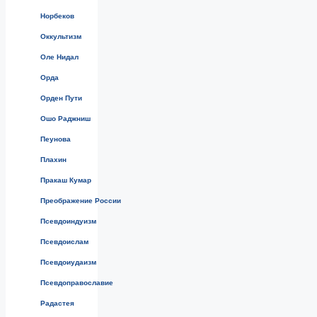
Норбеков
Оккультизм
Оле Нидал
Орда
Орден Пути
Ошо Раджниш
Пеунова
Плахин
Пракаш Кумар
Преображение России
Псевдоиндуизм
Псевдоислам
Псевдоиудаизм
Псевдоправославие
Радастея