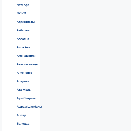
New Age
NXIVM
Адвентисты
Акбашев
АллатРа
Алля Аят
Амонашвили
Анастасиевцы
Антоненко
Асауляк
Ата Жолы
Аум Синрике
Ашрам Шамбалы
Аштар
Белодед