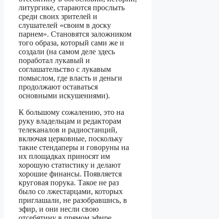
литургике, стараются прослыть
среди своих зрителей и
слушателей «своим в доску
парнем». Становятся заложником
того образа, который сами же и
создали (на самом деле здесь
поработал лукавый и
соглашательство с лукавым
помыслом, где власть и деньги
продолжают оставаться
основными искушениями).
К большому сожалению, это на
руку владельцам и редакторам
телеканалов и радиостанций,
включая церковные, поскольку
такие стендаперы и говоруны на
их площадках приносят им
хорошую статистику и делают
хорошие финансы. Появляется
круговая порука. Такое не раз
было со лжестарцами, которых
приглашали, не разобравшись, в
эфир, и они несли свою
отсебятину в прямом эфире,