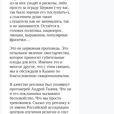
из-за них уходят в расколы, либо
просто за ограду Церкви («ну вас,
так было хорошо его послушать»),
а спасением души такие
слушатели как не занимались, так
и не занимаются. Остаётся в
головах политика, нацвопрос,
эмоции, выражения, популярные
фразочки…
Это не церковная проповедь. Это
печальное явление лжестарчества,
которое приносит губительные
плоды для всех. Именно это и
многое другое, что с этим связано,
мы и обсуждали в Казани по
благословению священноначалия.
В качестве реплики был упомянут
протоиерей Андрей Ткачев. Что он
и его поклонники вызывают
беспокойство. Что мы просто
тревожимся. Сказал эту реплику я
от имени Российской ассоциации
центров изучения религии и сект