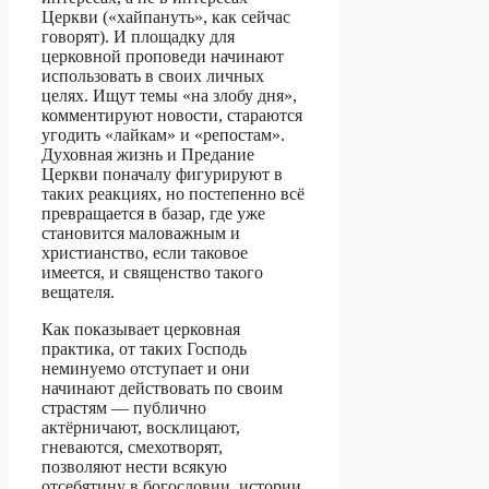
Церкви («хайпануть», как сейчас
говорят). И площадку для
церковной проповеди начинают
использовать в своих личных
целях. Ищут темы «на злобу дня»,
комментируют новости, стараются
угодить «лайкам» и «репостам».
Духовная жизнь и Предание
Церкви поначалу фигурируют в
таких реакциях, но постепенно всё
превращается в базар, где уже
становится маловажным и
христианство, если таковое
имеется, и священство такого
вещателя.
Как показывает церковная
практика, от таких Господь
неминуемо отступает и они
начинают действовать по своим
страстям — публично
актёрничают, восклицают,
гневаются, смехотворят,
позволяют нести всякую
отсебятину в богословии, истории,