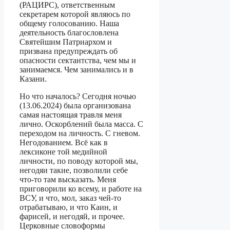
(РАЦИРС), ответственным
секретарем которой являюсь по
общему голосованию. Наша
деятельность благословлена
Святейшим Патриархом и
призвана предупреждать об
опасности сектантства, чем мы и
занимаемся. Чем занимались и в
Казани.
Но что началось? Сегодня ночью
(13.06.2024) была организована
самая настоящая травля меня
лично. Оскорблений была масса. С
переходом на личность. С гневом.
Негодованием. Всё как в
лексиконе той медийной
личности, по поводу которой мы,
негодяи такие, позволили себе
что-то там высказать. Меня
приговорили ко всему, и работе на
ВСУ, и что, мол, заказ чей-то
отрабатываю, и что Каин, и
фарисей, и негодяй, и прочее.
Церковные словоформы