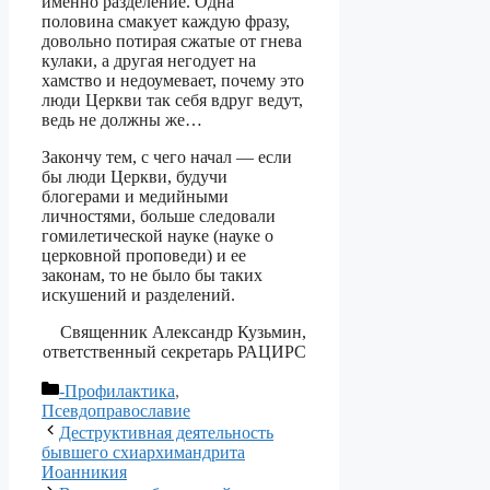
именно разделение. Одна
половина смакует каждую фразу,
довольно потирая сжатые от гнева
кулаки, а другая негодует на
хамство и недоумевает, почему это
люди Церкви так себя вдруг ведут,
ведь не должны же…
Закончу тем, с чего начал — если
бы люди Церкви, будучи
блогерами и медийными
личностями, больше следовали
гомилетической науке (науке о
церковной проповеди) и ее
законам, то не было бы таких
искушений и разделений.
Священник Александр Кузьмин,
ответственный секретарь РАЦИРС
Рубрики
-Профилактика
,
Псевдоправославие
Деструктивная деятельность
бывшего схиархимандрита
Иоанникия