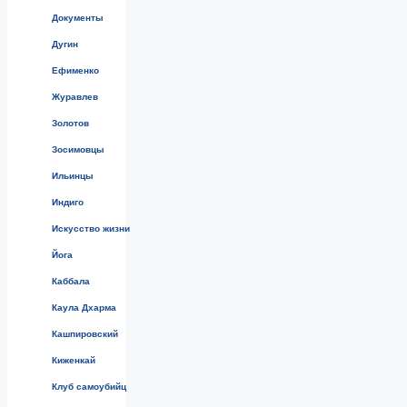
Документы
Дугин
Ефименко
Журавлев
Золотов
Зосимовцы
Ильинцы
Индиго
Искусство жизни
Йога
Каббала
Каула Дхарма
Кашпировский
Киженкай
Клуб самоубийц