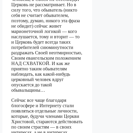
Церковь не рассматривает. Но в
силу того, что обыватель (никто
себя не считает обывателем,
поэтому, думаю, никого эта фраза
не обидит) сейчас живет
марионеточной логикой — кого
наслушается, тому и вторит — то
и Церковь будет всегда таких
потребителей сиюминутности
раздражать Своей неотмирностью,
Своим евангельским положением
НАД СХВАТКОЙ. И как же
приятно таким обывателям
наблюдать, как какой-нибудь
церковный человек вдруг
опускается до такой
обывальщины…
Сейчас все чаще благодаря
блогосфере и Интернету стали
появляться отдельные личности,
которые, будучи членами Церкви
Христовой, стараются действовать
по своим страстям — в своих
интересах, а не в интересах