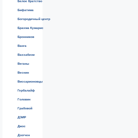
Белое братство
Бифатима
Богородичный центр
Брахма Кумарис
Бронников
Ванга
Ваххабизм
Веганы
Веснин
Виссарионовцы
Гербалайф
Головин
Грабовой
ДЭИР
Джос
Дзогчен