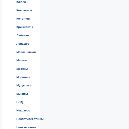
Клюев
Коновалов
Кочетков
Кришнаиты
Лайтман
Левашов
Масленников
Маслов
Масоны
Мормоны
Мулдашев
Муниты
НОД
Некрасов
Неопятидесятники
Неоязычники