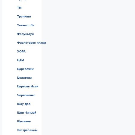
ТМ
Тренинги
Уитнесс Ли
Фалуньгун
Фиолетовое пламя
ХОРА
ЦАМ
Царебожие
Целители
Церковь Нави
Червоненко
Шоу Дао
Шри Чинмой
Щетинин
Экстрасенсы