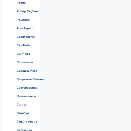
Рерих
Робер Ле Дине
Романов
Рош Терио
Саентология
Саи Баба
Сант-Мат
Сатанисты
Сахаджа Йога
Свидетели Иеговы
Сектоведение
Синельников
Синтон
Столбун
Страна Анура
Суверены