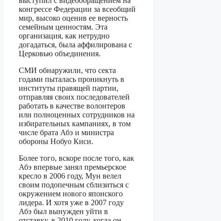
выступил с видеообращением на
конгрессе Федерации за всеобщий
мир, высоко оценив ее верность
семейным ценностям. Эта
организация, как нетрудно
догадаться, была аффилирована с
Церковью объединения.
СМИ обнаружили, что секта
годами пыталась проникнуть в
институты правящей партии,
отправляя своих последователей
работать в качестве волонтеров
или полноценных сотрудников на
избирательных кампаниях, в том
числе брата Абэ и министра
обороны Нобуо Киси.
Более того, вскоре после того, как
Абэ впервые занял премьерское
кресло в 2006 году, Мун велел
своим подопечным сблизиться с
окружением нового японского
лидера. И хотя уже в 2007 году
Абэ был вынужден уйти в
отставку, в 2010 году, когда он