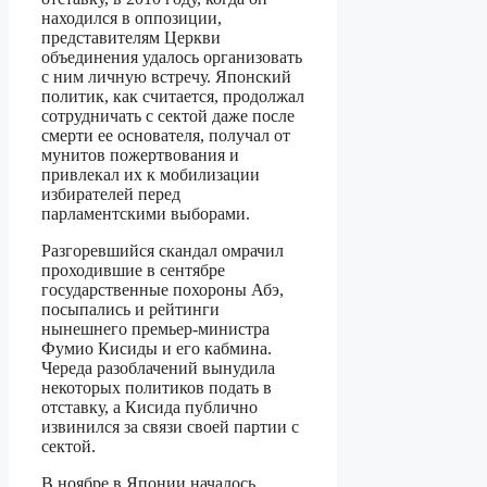
находился в оппозиции,
представителям Церкви
объединения удалось организовать
с ним личную встречу. Японский
политик, как считается, продолжал
сотрудничать с сектой даже после
смерти ее основателя, получал от
мунитов пожертвования и
привлекал их к мобилизации
избирателей перед
парламентскими выборами.
Разгоревшийся скандал омрачил
проходившие в сентябре
государственные похороны Абэ,
посыпались и рейтинги
нынешнего премьер-министра
Фумио Кисиды и его кабмина.
Череда разоблачений вынудила
некоторых политиков подать в
отставку, а Кисида публично
извинился за связи своей партии с
сектой.
В ноябре в Японии началось