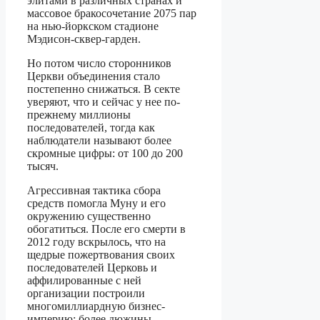
элитами в различных странах и
массовое бракосочетание 2075 пар
на нью-йоркском стадионе
Мэдисон-сквер-гарден.
Но потом число сторонников
Церкви объединения стало
постепенно снижаться. В секте
уверяют, что и сейчас у нее по-
прежнему миллионы
последователей, тогда как
наблюдатели называют более
скромные цифры: от 100 до 200
тысяч.
Агрессивная тактика сбора
средств помогла Муну и его
окружению существенно
обогатиться. После его смерти в
2012 году вскрылось, что на
щедрые пожертвования своих
последователей Церковь и
аффилированные с ней
организации построили
многомиллиардную бизнес-
империю: более дюжины