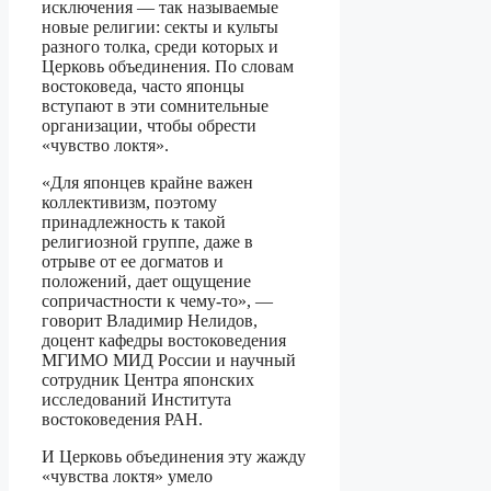
исключения — так называемые
новые религии: секты и культы
разного толка, среди которых и
Церковь объединения. По словам
востоковеда, часто японцы
вступают в эти сомнительные
организации, чтобы обрести
«чувство локтя».
«Для японцев крайне важен
коллективизм, поэтому
принадлежность к такой
религиозной группе, даже в
отрыве от ее догматов и
положений, дает ощущение
сопричастности к чему-то», —
говорит Владимир Нелидов,
доцент кафедры востоковедения
МГИМО МИД России и научный
сотрудник Центра японских
исследований Института
востоковедения РАН.
И Церковь объединения эту жажду
«чувства локтя» умело