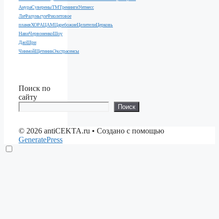
Анура
Суверены
ТМ
Тренинги
Уитнесс
Ли
Фалуньгун
Фиолетовое
пламя
ХОРА
ЦАМ
Царебожие
Целители
Церковь
Нави
Червоненко
Шоу
Дао
Шри
Чинмой
Щетинин
Экстрасенсы
Поиск по
сайту
Поиск
© 2026 antiCEKTA.ru
• Создано с помощью
GeneratePress