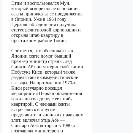
Этим и воспользовался Мун,
который вскоре после основания
секты принялся за ее продвижение
в Японии. Уже в 1964 году
Церковь объединения получила
статус религиозной корпорации и
открыла штаб-квартиру в
престижном районе Токио.
Считается, что обосноваться в
Японии секте помог бывший
премьер-министр страны, дед
Синдзо Абэ по материнской линии
Нобусукэ Киси, который также
разделял антикоммунистические
взгляды. На протяжении 1970-х
Киси регулярно посещал
мероприятия Церкви объединения
и жил по соседству с ее штаб-
квартирой. С членами секты
встречались и другие
представители японских правящих
элит, включая отца Абэ —
Синтаро Абэ, который в 1980-х
возглавлял министерство