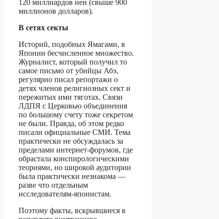
120 миллиардов иен (свыше 900
миллионов долларов).
В сетях секты
Историй, подобных Ямагами, в
Японии бесчисленное множество.
Журналист, который получил то
самое письмо от убийцы Абэ,
регулярно писал репортажи о
детях членов религиозных сект и
пережитых ими тяготах. Связи
ЛДПЯ с Церковью объединения
по большому счету тоже секретом
не были. Правда, об этом редко
писали официальные СМИ. Тема
практически не обсуждалась за
пределами интернет-форумов, где
обрастала конспирологическими
теориями, но широкой аудитории
была практически незнакома —
разве что отдельным
исследователям-японистам.
Поэтому факты, вскрывшиеся в