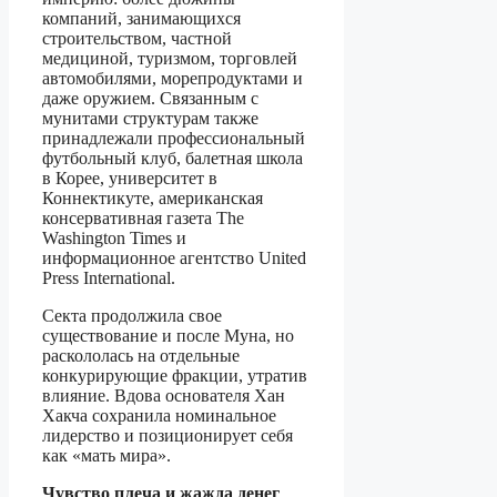
компаний, занимающихся
строительством, частной
медициной, туризмом, торговлей
автомобилями, морепродуктами и
даже оружием. Связанным с
мунитами структурам также
принадлежали профессиональный
футбольный клуб, балетная школа
в Корее, университет в
Коннектикуте, американская
консервативная газета The
Washington Times и
информационное агентство United
Press International.
Секта продолжила свое
существование и после Муна, но
раскололась на отдельные
конкурирующие фракции, утратив
влияние. Вдова основателя Хан
Хакча сохранила номинальное
лидерство и позиционирует себя
как «мать мира».
Чувство плеча и жажда денег