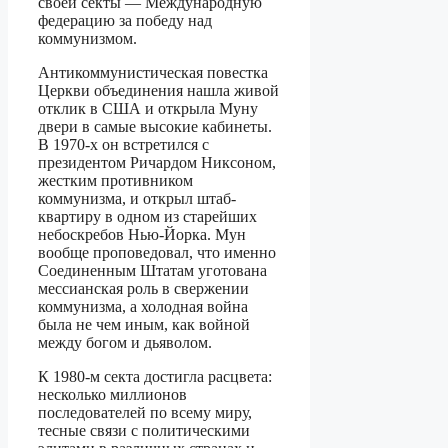
своей секты — Международную
федерацию за победу над
коммунизмом.
Антикоммунистическая повестка
Церкви объединения нашла живой
отклик в США и открыла Муну
двери в самые высокие кабинеты.
В 1970-х он встретился с
президентом Ричардом Никсоном,
жестким противником
коммунизма, и открыл штаб-
квартиру в одном из старейших
небоскребов Нью-Йорка. Мун
вообще проповедовал, что именно
Соединенным Штатам уготована
мессианская роль в свержении
коммунизма, а холодная война
была не чем иным, как войной
между богом и дьяволом.
К 1980-м секта достигла расцвета:
несколько миллионов
последователей по всему миру,
тесные связи с политическими