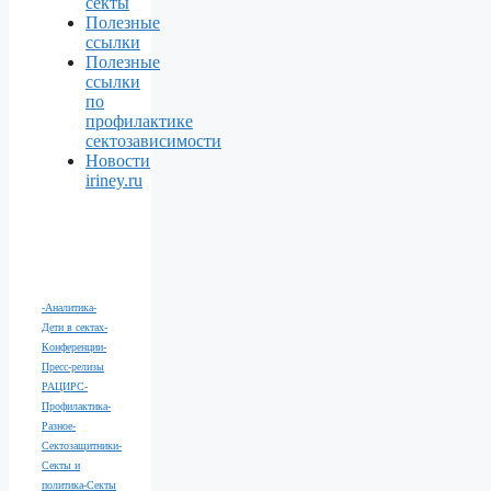
секты
Полезные
ссылки
Полезные
ссылки
по
профилактике
сектозависимости
Новости
iriney.ru
-Аналитика
-
Дети в сектах
-
Конференции
-
Пресс-релизы
РАЦИРС
-
Профилактика
-
Разное
-
Сектозащитники
-
Секты и
политика
-Секты