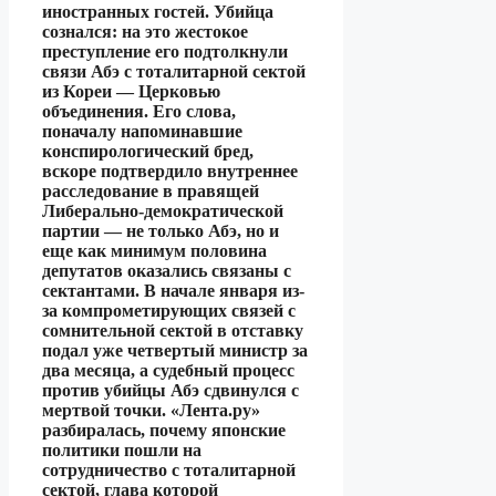
иностранных гостей. Убийца
сознался: на это жестокое
преступление его подтолкнули
связи Абэ с тоталитарной сектой
из Кореи — Церковью
объединения. Его слова,
поначалу напоминавшие
конспирологический бред,
вскоре подтвердило внутреннее
расследование в правящей
Либерально-демократической
партии — не только Абэ, но и
еще как минимум половина
депутатов оказались связаны с
сектантами. В начале января из-
за компрометирующих связей с
сомнительной сектой в отставку
подал уже четвертый министр за
два месяца, а судебный процесс
против убийцы Абэ сдвинулся с
мертвой точки. «Лента.ру»
разбиралась, почему японские
политики пошли на
сотрудничество с тоталитарной
сектой, глава которой