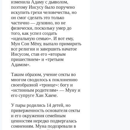
изменила Адаму с дьяволом,
поэтому Иисусу было поручено
искупить грехи человечества, но
он смог сделать это только
частично — духовно, но не
физически, поскольку умер до
того, как успел создать
«идеальную семью». И вот ему,
Мун Сон Мёну, выпало примирить
все религии и завершить начатое
Иисусом, став его «вторым
пришествием» и «третьим
Адамом».
Таким образом, учение секты во
многом сводилось к поклонению
своеобразной «троице»: богу и
«истинным родителям» — Муну и
его супруге Хан Хакче.
У пары родились 14 детей, но
приверженность основателя секты
и его окружения семейным
ценностям нередко подвергалась
сомнениям. Муна подозревали в