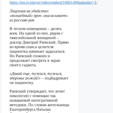
https://ren.tv/player/video/embed/1066149#autoplay=1;
Лицензия на убийство:
«волшебный» врач «высасывает»
из россиян рак
В тесном помещении – десять
коек. На одной из них, рядом с
тяжелобольной женщиной –
доктор Дмитрий Раевский. Прямо
во время сеанса целителя
пациентка начинает задыхаться.
Но Раевский спокоен и
продолжает смотреть в экран
своего гаджета.
«Давай еще, тужься, тужься,
здоровье рожай!»
– подбадривает
он пациентку.
Раевский утверждает, что лечит
онкологию с помощью так
называемой интегративной
методики. По словам жительницы
Екатеринбурга Натальи