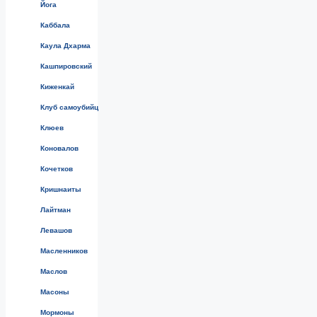
Йога
Каббала
Каула Дхарма
Кашпировский
Киженкай
Клуб самоубийц
Клюев
Коновалов
Кочетков
Кришнаиты
Лайтман
Левашов
Масленников
Маслов
Масоны
Мормоны