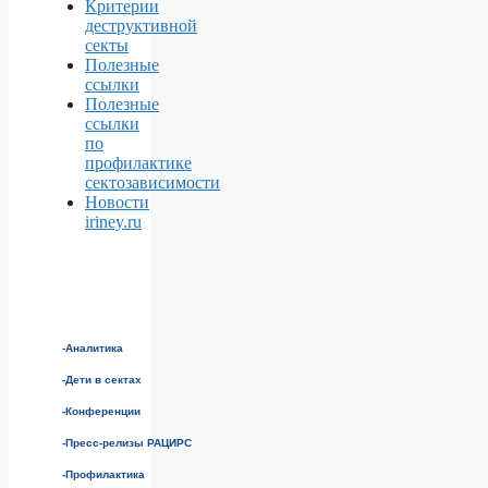
Критерии
деструктивной
секты
Полезные
ссылки
Полезные
ссылки
по
профилактике
сектозависимости
Новости
iriney.ru
-Аналитика
-Дети в сектах
-Конференции
-Пресс-релизы РАЦИРС
-Профилактика