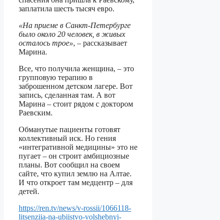
заплатила шесть тысяч евро.
«На приеме в Санкт-Петербурге
было около 20 человек, в живых
осталось трое»
, – рассказывает
Марина.
Все, что получила женщина, – это
групповую терапию в
заброшенном детском лагере. Вот
запись, сделанная там. А вот
Марина – стоит рядом с доктором
Раевским.
Обманутые пациенты готовят
коллективный иск. Но гения
«интегративной медицины» это не
пугает – он строит амбициозные
планы. Вот сообщил на своем
сайте, что купил землю на Алтае.
И что откроет там медцентр – для
детей.
https://ren.tv/news/v-rossii/1066118-
litsenziia-na-ubiistvo-volshebnyi-