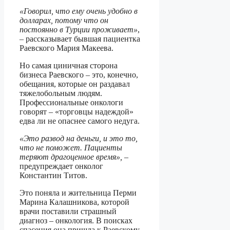
«Говорил, что ему очень удобно в
долларах, потому что он
постоянно в Турции проживает»
,
– рассказывает бывшая пациентка
Раевского Мария Макеева.
Но самая циничная сторона
бизнеса Раевского – это, конечно,
обещания, которые он раздавал
тяжелобольным людям.
Профессиональные онкологи
говорят – «торговцы надеждой»
едва ли не опаснее самого недуга.
«Это развод на деньги, и это то,
что не поможет. Пациенты
теряют драгоценное время»,
–
предупреждает онколог
Константин Титов.
Это поняла и жительница Перми
Марина Калашникова, которой
врачи поставили страшный
диагноз – онкология. В поисках
спасения она пришла к Раевскому,