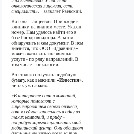
я их вылечиваю. У нас есть
онкологическая лицензия, есть
специалист»
, – заявляет Раевский.
Вот она – лицензия. При входе в
клинику, на видном месте. Указан
номер. Нам удалось найти его в
базе Росздравнадзора. А затем –
обнаружить и сам документ. В нем
значится, что ООО «Здравница»
может оказывать «первичные
услуги» по ряду направлений. В
том числе – онкологии.
Вот только получить подобную
бумагу, как выяснили
«Известия»
,
не так уж сложно.
«В интернете сотни компаний,
которые помогают с
лицензированием своего бизнеса,
вот я сейчас записалась в одну из
таких компаний, и приду –
попробую зарегистрировать свой
медицинский центр. Они обещают
дать мне лицензию всего за три