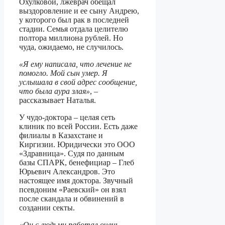
Охулковой, лжеврач обещал
выздоровление и ее сыну Андрею,
у которого был рак в последней
стадии. Семья отдала целителю
полтора миллиона рублей. Но
чуда, ожидаемо, не случилось.
«Я ему написала, что лечение не
помогло. Мой сын умер. Я
услышала в свой адрес сообщение,
что была аура злая»
, –
рассказывает Наталья.
У чудо-доктора – целая сеть
клиник по всей России. Есть даже
филиалы в Казахстане и
Киргизии. Юридически это ООО
«Здравница». Судя по данным
базы СПАРК, бенефициар – Глеб
Юрьевич Александров. Это
настоящее имя доктора. Звучный
псевдоним «Раевский» он взял
после скандала и обвинений в
создании секты.
«Он с людьми работал очень