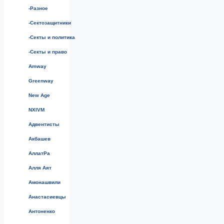
-Разное
-Сектозащитники
-Секты и политика
-Секты и право
Amway
Greenway
New Age
NXIVM
Адвентисты
Акбашев
АллатРа
Алля Аят
Амонашвили
Анастасиевцы
Антоненко