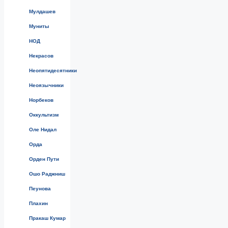
Мулдашев
Муниты
НОД
Некрасов
Неопятидесятники
Неоязычники
Норбеков
Оккультизм
Оле Нидал
Орда
Орден Пути
Ошо Раджниш
Пеунова
Плахин
Пракаш Кумар