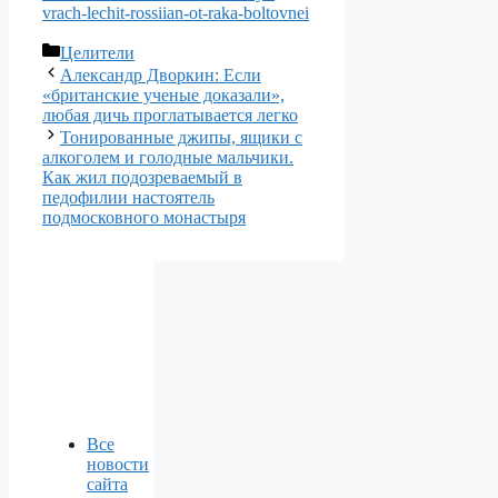
vrach-lechit-rossiian-ot-raka-boltovnei
Рубрики
Целители
Александр Дворкин: Если
«британские ученые доказали»,
любая дичь проглатывается легко
Тонированные джипы, ящики с
алкоголем и голодные мальчики.
Как жил подозреваемый в
педофилии настоятель
подмосковного монастыря
Все
новости
сайта