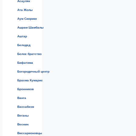
Асауляк
Ата Жолы
Аум Синрике
Ашрам Шамбалы
Аштар
Белодед
Белое братство
Бифатима
Богородичный центр
Брахма Кумарис
Бронников
Ванга
Ваххабизм
Веганы
Веснин
Виссарионовцы