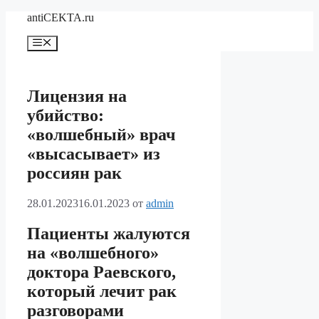
Перейти
antiCEKTA.ru
к
содержимому
Меню
Лицензия на
убийство:
«волшебный» врач
«высасывает» из
россиян рак
28.01.2023
16.01.2023
от
admin
Пациенты жалуются
на «волшебного»
доктора Раевского,
который лечит рак
разговорами