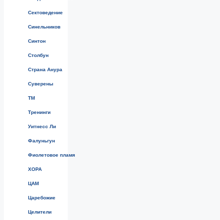
Сектоведение
Синельников
Синтон
Столбун
Страна Анура
Суверены
ТМ
Тренинги
Уитнесс Ли
Фалуньгун
Фиолетовое пламя
ХОРА
ЦАМ
Царебожие
Целители