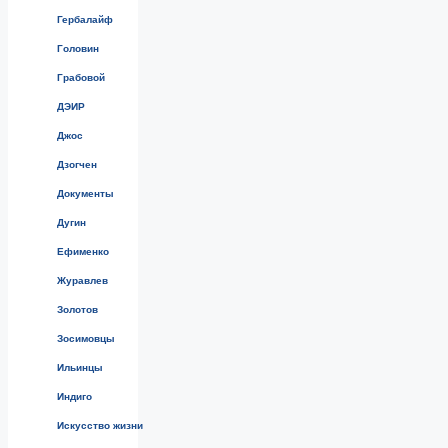
Гербалайф
Головин
Грабовой
ДЭИР
Джос
Дзогчен
Документы
Дугин
Ефименко
Журавлев
Золотов
Зосимовцы
Ильинцы
Индиго
Искусство жизни