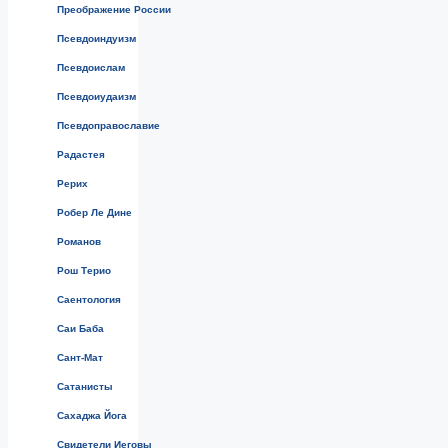
Преображение России
Псевдоиндуизм
Псевдоислам
Псевдоиудаизм
Псевдоправославие
Радастея
Рерих
Робер Ле Дине
Романов
Рош Терио
Саентология
Саи Баба
Сант-Мат
Сатанисты
Сахаджа Йога
Свидетели Иеговы