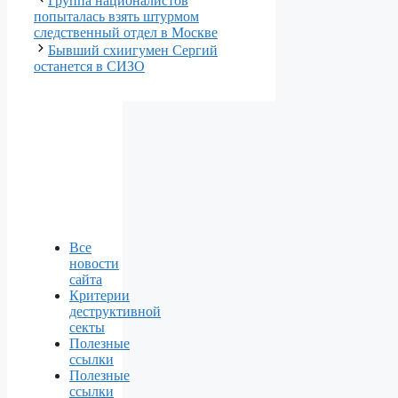
Группа националистов
попыталась взять штурмом
следственный отдел в Москве
Бывший схиигумен Сергий
останется в СИЗО
Все
новости
сайта
Критерии
деструктивной
секты
Полезные
ссылки
Полезные
ссылки