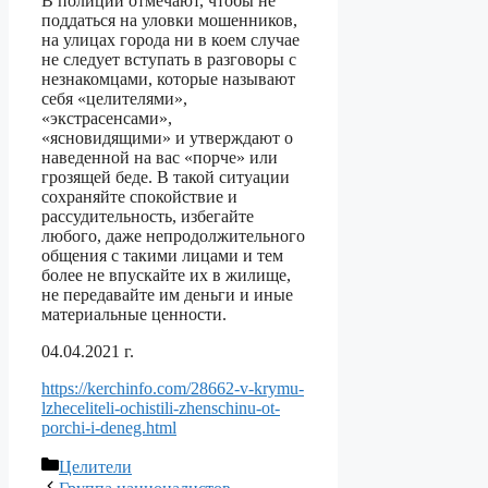
В полиции отмечают, чтобы не
поддаться на уловки мошенников,
на улицах города ни в коем случае
не следует вступать в разговоры с
незнакомцами, которые называют
себя «целителями»,
«экстрасенсами»,
«ясновидящими» и утверждают о
наведенной на вас «порче» или
грозящей беде. В такой ситуации
сохраняйте спокойствие и
рассудительность, избегайте
любого, даже непродолжительного
общения с такими лицами и тем
более не впускайте их в жилище,
не передавайте им деньги и иные
материальные ценности.
04.04.2021 г.
https://kerchinfo.com/28662-v-krymu-
lzheceliteli-ochistili-zhenschinu-ot-
porchi-i-deneg.html
Рубрики
Целители