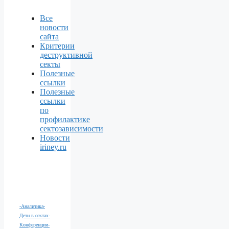
Все
новости
сайта
Критерии
деструктивной
секты
Полезные
ссылки
Полезные
ссылки
по
профилактике
сектозависимости
Новости
iriney.ru
-Аналитика
-
Дети в сектах
-
Конференции
-