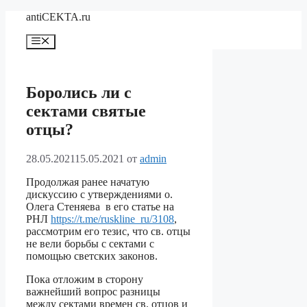
Перейти
antiCEKTA.ru
к
содержимому
Меню
Боролись ли с
сектами святые
отцы?
28.05.2021
15.05.2021
от
admin
Продолжая ранее начатую
дискуссию с утверждениями о.
Олега Стеняева в его статье на
РНЛ
https://t.me/ruskline_ru/3108
,
рассмотрим его тезис, что св. отцы
не вели борьбы с сектами с
помощью светских законов.
Пока отложим в сторону
важнейший вопрос разницы
между сектами времен св. отцов и