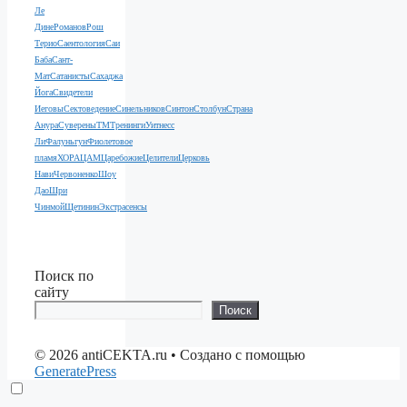
Ле
Дине
Романов
Рош
Терио
Саентология
Саи
Баба
Сант-
Мат
Сатанисты
Сахаджа
Йога
Свидетели
Иеговы
Сектоведение
Синельников
Синтон
Столбун
Страна
Анура
Суверены
ТМ
Тренинги
Уитнесс
Ли
Фалуньгун
Фиолетовое
пламя
ХОРА
ЦАМ
Царебожие
Целители
Церковь
Нави
Червоненко
Шоу
Дао
Шри
Чинмой
Щетинин
Экстрасенсы
Поиск по
сайту
Поиск
© 2026 antiCEKTA.ru
• Создано с помощью
GeneratePress