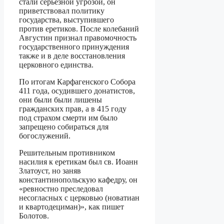
стали серьёзной угрозой, он
приветствовал политику
государства, выступившего
против еретиков. После колебаний
Августин признал правомочность
государственного принуждения
также и в деле восстановления
церковного единства.
По итогам Карфагенского Собора
411 года, осудившего донатистов,
они были были лишены
гражданских прав, а в 415 году
под страхом смерти им было
запрещено собираться для
богослужений.
Решительным противником
насилия к еретикам был св. Иоанн
Златоуст, но заняв
константинопольскую кафедру, он
«ревностно преследовал
несогласных с церковью (новатиан
и квартодециман)», как пишет
Болотов.