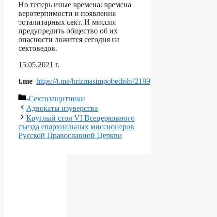
Но теперь иные времена: времена
веротерпимости и появления
тоталитарных сект. И миссия
предупредить общество об их
опасности ложится сегодня на
сектоведов.
15.05.2021 г.
t.me
https://t.me/hrizmasimpobedishi/2189
Рубрики
-Сектозащитники
Адвокаты изуверства
Круглый стол VI Всецерковного
съезда епархиальных миссионеров
Русской Православной Церкви