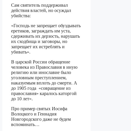
Сам святитель поддерживал
действия властей, но осуждал
убийства:
«Господь не запрещает обуздывать
еретиков, заграждать им уста,
сдерживать их дерзость, нарушать
их сходбища и заговоры, но
запрещает их истреблять и
убивать».
В царской России обращение
человека из Православия в иную
религию или инославие было
уголовным преступлением,
наказуемым вплоть до смерти. А
до 1905 года «совращение из
православия» каралось каторгой
до 10 лет».
Про пример святых Иосифа
Волоцкого и Геннадия
Новгородского даже не будем
вспоминать…