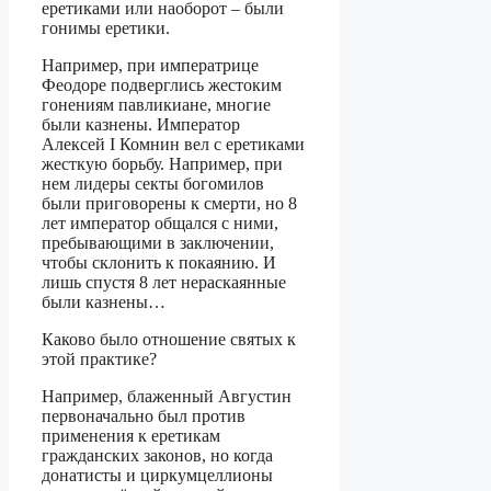
еретиками или наоборот – были
гонимы еретики.
Например, при императрице
Феодоре подверглись жестоким
гонениям павликиане, многие
были казнены. Император
Алексей I Комнин вел с еретиками
жесткую борьбу. Например, при
нем лидеры секты богомилов
были приговорены к смерти, но 8
лет император общался с ними,
пребывающими в заключении,
чтобы склонить к покаянию. И
лишь спустя 8 лет нераскаянные
были казнены…
Каково было отношение святых к
этой практике?
Например, блаженный Августин
первоначально был против
применения к еретикам
гражданских законов, но когда
донатисты и циркумцеллионы