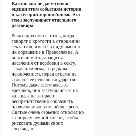
Важно: мы не даем сейчас
оценки этим событиям истории
в категории хорошо/плохо. Эта
тема заслуживает отдельного
разговора.
Речь о другом: св. отцы, когда
говорят о кротости в отношении
сектантов, имеют в виду именно
их обращение в Православие. А
вовсе не методы защиты
населения от вербовки в секту.
Такая проблема, за редким
исключением, перед отцами не
стояла – ее решало государство.
Потому, даже заступаясь за
еретиков, они заступались за их
жизни, а не за право
беспрепятственно соблазнять
православных в погибель ереси.
Святые очень серьёзно относились
к вопросу вечной жизни, чтобы
рисковать душами своих
сограждан.