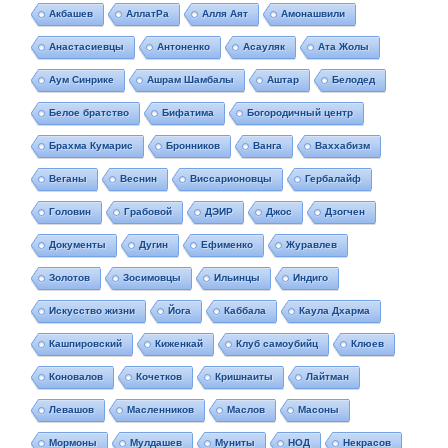
Акбашев
АллатРа
Алля Аят
Амонашвили
Анастасиевцы
Антоненко
Асауляк
Ата Жолы
Аум Синрике
Ашрам Шамбалы
Аштар
Белодед
Белое братство
Бифатима
Богородичный центр
Брахма Кумарис
Бронников
Ванга
Ваххабизм
Веганы
Веснин
Виссарионовцы
Гербалайф
Головин
Грабовой
ДЭИР
Джос
Дзогчен
Документы
Дугин
Ефименко
Журавлев
Золотов
Зосимовцы
Ильинцы
Индиго
Искусство жизни
Йога
Каббала
Каула Дхарма
Кашпировский
Киженкай
Клуб самоубийц
Клюев
Коновалов
Кочетков
Кришнаиты
Лайтман
Левашов
Масленников
Маслов
Масоны
Мормоны
Мулдашев
Муниты
НОД
Некрасов