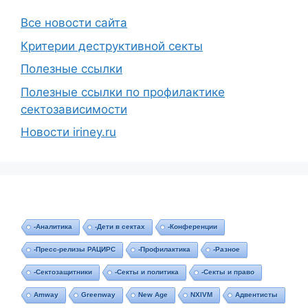
Все новости сайта
Критерии деструктивной секты
Полезные ссылки
Полезные ссылки по профилактике
сектозависимости
Новости iriney.ru
-Аналитика
-Дети в сектах
-Конференции
-Пресс-релизы РАЦИРС
-Профилактика
-Разное
-Сектозащитники
-Секты и политика
-Секты и право
Amway
Greenway
New Age
NXIVM
Адвентисты