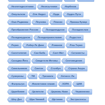
Неопятидесятники
Неоязычники
Норбеков
Оккультизм
Оле Нидал
Орда
Орден Пути
Ошо Раджниш
Пеунова
Плахин
Пракаш Кумар
Преображение России
Псевдоиндуизм
Псевдоислам
Псевдоиудаизм
Псевдоправославие
Радастея
Рерих
Робер Ле Дине
Романов
Рош Терио
Саентология
Саи Баба
Сант-Мат
Сатанисты
Сахаджа Йога
Свидетели Иеговы
Сектоведение
Синельников
Синтон
Столбун
Страна Анура
Суверены
ТМ
Тренинги
Уитнесс Ли
Фалуньгун
Фиолетовое пламя
ХОРА
ЦАМ
Царебожие
Целители
Церковь Нави
Червоненко
Шоу Дао
Шри Чинмой
Щетинин
Экстрасенсы