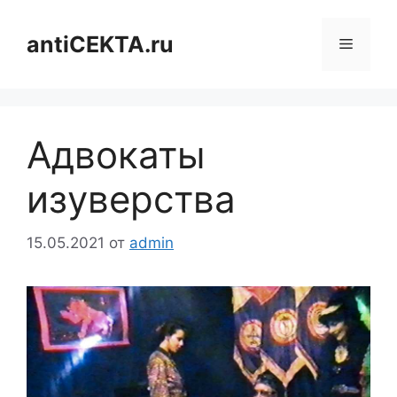
Перейти
к
antiCEKTA.ru
Меню
содержимому
Адвокаты
изуверства
15.05.2021
от
admin