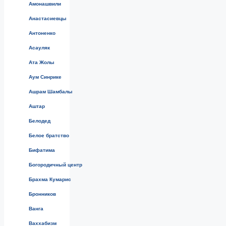
Амонашвили
Анастасиевцы
Антоненко
Асауляк
Ата Жолы
Аум Синрике
Ашрам Шамбалы
Аштар
Белодед
Белое братство
Бифатима
Богородичный центр
Брахма Кумарис
Бронников
Ванга
Ваххабизм