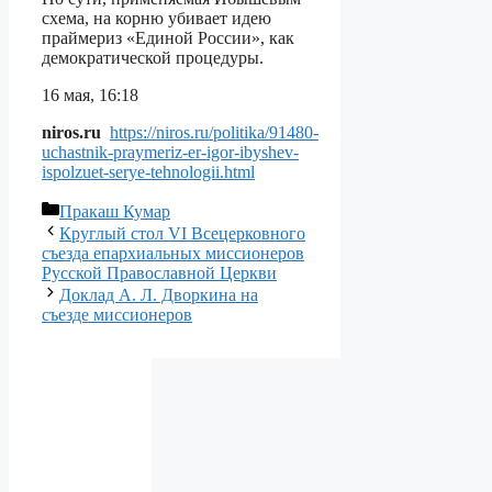
схема, на корню убивает идею
праймериз «Единой России», как
демократической процедуры.
16 мая, 16:18
niros.ru
https://niros.ru/politika/91480-
uchastnik-praymeriz-er-igor-ibyshev-
ispolzuet-serye-tehnologii.html
Рубрики
Пракаш Кумар
Круглый стол VI Всецерковного
съезда епархиальных миссионеров
Русской Православной Церкви
Доклад А. Л. Дворкина на
съезде миссионеров