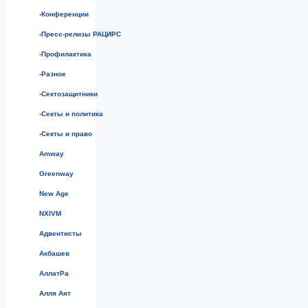
-Конференции
-Пресс-релизы РАЦИРС
-Профилактика
-Разное
-Сектозащитники
-Секты и политика
-Секты и право
Amway
Greenway
New Age
NXIVM
Адвентисты
Акбашев
АллатРа
Алля Аят