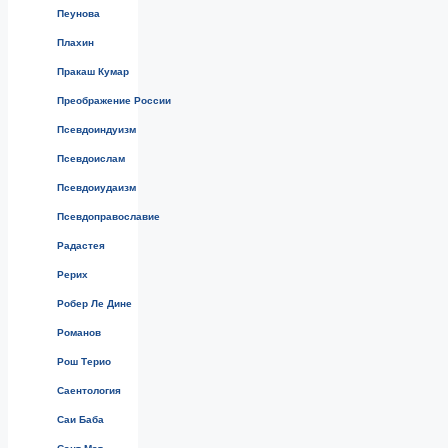
Пеунова
Плахин
Пракаш Кумар
Преображение России
Псевдоиндуизм
Псевдоислам
Псевдоиудаизм
Псевдоправославие
Радастея
Рерих
Робер Ле Дине
Романов
Рош Терио
Саентология
Саи Баба