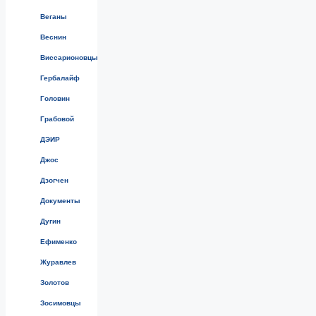
Веганы
Веснин
Виссарионовцы
Гербалайф
Головин
Грабовой
ДЭИР
Джос
Дзогчен
Документы
Дугин
Ефименко
Журавлев
Золотов
Зосимовцы