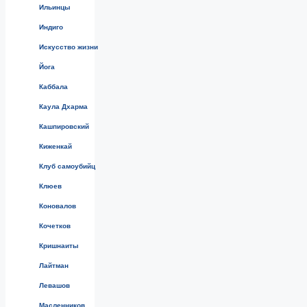
Ильинцы
Индиго
Искусство жизни
Йога
Каббала
Каула Дхарма
Кашпировский
Киженкай
Клуб самоубийц
Клюев
Коновалов
Кочетков
Кришнаиты
Лайтман
Левашов
Масленников