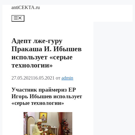
Перейти
antiCEKTA.ru
к
содержимому
Меню
Адепт лже-гуру
Пракаша И. Ибышев
использует «серые
технологии»
27.05.2021
16.05.2021
от
admin
Участник праймериз ЕР
Игорь Ибышев использует
«серые технологии»