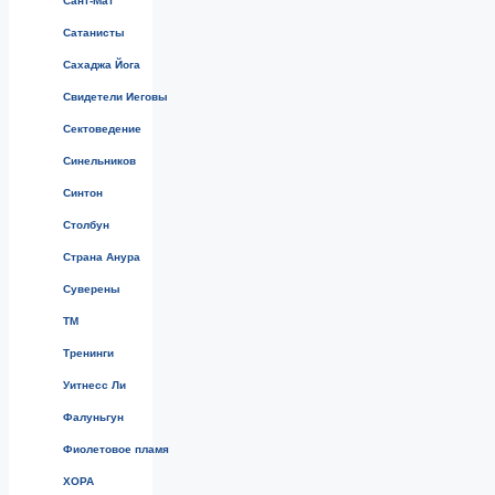
Сант-Мат
Сатанисты
Сахаджа Йога
Свидетели Иеговы
Сектоведение
Синельников
Синтон
Столбун
Страна Анура
Суверены
ТМ
Тренинги
Уитнесс Ли
Фалуньгун
Фиолетовое пламя
ХОРА