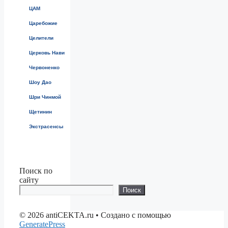
ЦАМ
Царебожие
Целители
Церковь Нави
Червоненко
Шоу Дао
Шри Чинмой
Щетинин
Экстрасенсы
Поиск по
сайту
Поиск
© 2026 antiCEKTA.ru
• Создано с помощью
GeneratePress