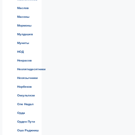
Маслов
Масоны
Мормоны
Мулдашев
Муниты
НОД
Некрасов
Неопятидесятники
Неоязычники
Норбеков
Оккультизм
Оле Нидал
Орда
Орден Пути
Ошо Раджниш