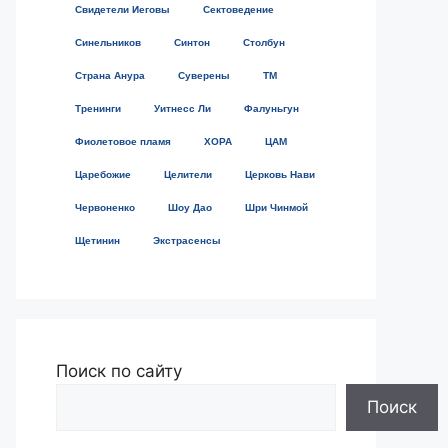
Свидетели Иеговы
Сектоведение
Синельников
Синтон
Столбун
Страна Анура
Суверены
ТМ
Тренинги
Уитнесс Ли
Фалуньгун
Фиолетовое пламя
ХОРА
ЦАМ
Царебожие
Целители
Церковь Нави
Червоненко
Шоу Дао
Шри Чинмой
Щетинин
Экстрасенсы
Поиск по сайту
Поиск