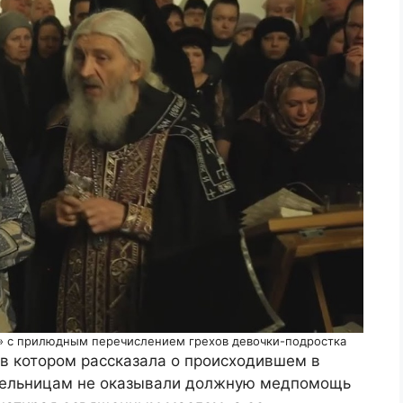
а» с прилюдным перечислением грехов девочки-подростка
 в котором рассказала о происходившем в
асельницам не оказывали должную медпомощь