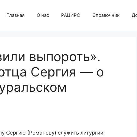
Главная
О нас
РАЦИРС
Справочник
Д
вили выпороть».
отца Сергия — о
еуральском
у Сергию (Романову) служить литургии,