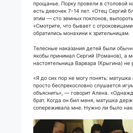
прощанье. Порку провели в столовой на
есть девочек 7–14 лет. «Отец Сергий б
этим — сто земных поклонов, выпороть 
«Смотрите, что бывает с отроковицами
обратились монахини к зрительницам.
Телесные наказания детей были обычно
якобы принимал Сергий (Романов), а м
настоятельница Варвара (Крыгина) не 
«Я до сих пор не могу понять: матушка
просто беспрекословно слушается игуме
объяснить», — говорит Алена. «Однаж
брат. Когда он бил меня, матушка держа
сопереживала мне. Нужно ли было нак