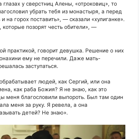
 глазах у сверстниц Алены, «отроковиц», то
лагословил убрать тебя из монастыря, а перед
и на горох поставить», — сказали «хулиганке».
, которые позорят честь обители», —
й практикой, говорит девушка. Решение о них
онахини ему не перечили. Даже мать-
решалась заступаться.
 обрабатывает людей, как Сергий, или она
на, как раба Божия? Я не знаю, как это
ды меня благословили выпороть. Был там один
ла меня за руку. Я ревела, а она
азывать детей? Не знаю».