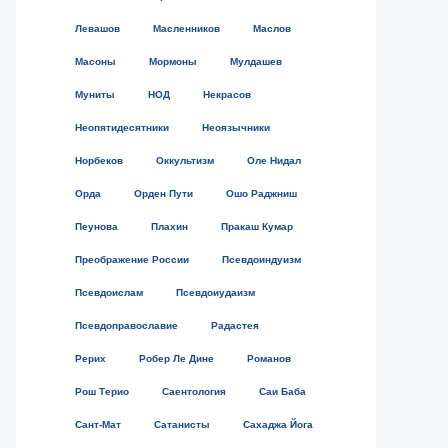
Левашов
Масленников
Маслов
Масоны
Мормоны
Мулдашев
Муниты
НОД
Некрасов
Неопятидесятники
Неоязычники
Норбеков
Оккультизм
Оле Нидал
Орда
Орден Пути
Ошо Раджниш
Пеунова
Плахин
Пракаш Кумар
Преображение России
Псевдоиндуизм
Псевдоислам
Псевдоиудаизм
Псевдоправославие
Радастея
Рерих
Робер Ле Дине
Романов
Рош Терио
Саентология
Саи Баба
Сант-Мат
Сатанисты
Сахаджа Йога