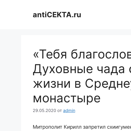
Перейти
к
antiCEKTA.ru
содержимому
«Тебя благосло
Духовные чада 
жизни в Средн
монастыре
29.05.2020
от
admin
Митрополит Кирилл запретил схиигумен