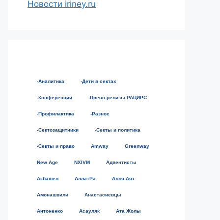
Новости iriney.ru
-Аналитика
-Дети в сектах
-Конференции
-Пресс-релизы РАЦИРС
-Профилактика
-Разное
-Сектозащитники
-Секты и политика
-Секты и право
Amway
Greenway
New Age
NXIVM
Адвентисты
Акбашев
АллатРа
Алля Аят
Амонашвили
Анастасиевцы
Антоненко
Асауляк
Ата Жолы