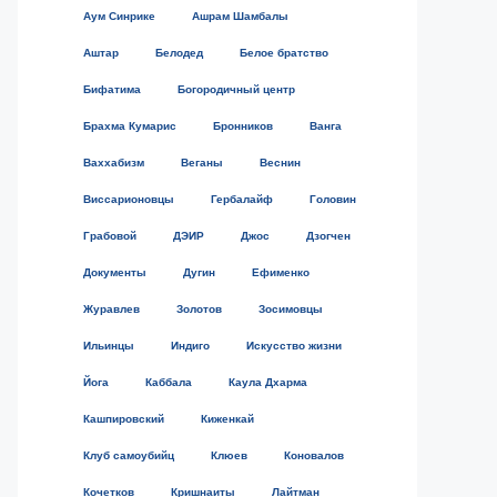
Аум Синрике
Ашрам Шамбалы
Аштар
Белодед
Белое братство
Бифатима
Богородичный центр
Брахма Кумарис
Бронников
Ванга
Ваххабизм
Веганы
Веснин
Виссарионовцы
Гербалайф
Головин
Грабовой
ДЭИР
Джос
Дзогчен
Документы
Дугин
Ефименко
Журавлев
Золотов
Зосимовцы
Ильинцы
Индиго
Искусство жизни
Йога
Каббала
Каула Дхарма
Кашпировский
Киженкай
Клуб самоубийц
Клюев
Коновалов
Кочетков
Кришнаиты
Лайтман