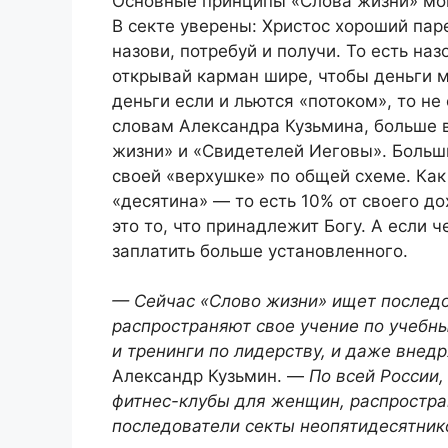
Основные принципы «Слова жизни» мог
В секте уверены: Христос хороший пар
назови, потребуй и получи. То есть наз
открывай карман шире, чтобы деньги мо
деньги если и льются «потоком», то не
словам Александра Кузьмина, больше 
жизни» и «Свидетелей Иеговы». Больш
своей «верхушке» по общей схеме. Как
«десятина» — то есть 10% от своего до
это то, что принадлежит Богу. А если 
заплатить больше установленного.
— Сейчас «Слово жизни» ищет последо
распространяют свое учение по учебн
и тренинги по лидерству, и даже внед
Александр Кузьмин. —
По всей России,
фитнес-клубы для женщин, распростр
последователи секты неопятидесятник