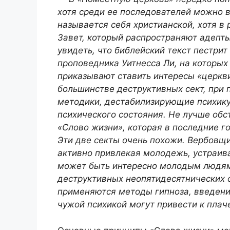
хотя среди ее последователей можно в
называется себя христианской, хотя в 
Завет, который распространяют адепты
увидеть, что библейский текст пестр
проповедника Уитнесса Ли, на которых
приказывают ставить интересы «церкви
большинстве деструктивных сект, при 
методики, дестабилизирующие психику
психического состояния. Не лучше обс
«Слово жизни», которая в последние г
Эти две секты очень похожи. Вербовщ
активно привлекая молодежь, устраива
может быть интересно молодым людям 
деструктивных неопятидесятнических с
применяются методы гипноза, введения
чужой психикой могут привести к пла