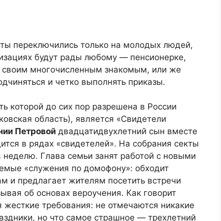
екты переключились только на молодых людей,
низациях будут рады любому — пенсионерке,
м своим многочисленным знакомым, или же
одчиняться и четко выполнять приказы.
ть которой до сих пор разрешена в России
ковская область), является «Свидетели
нии Петровой
двадцатидвухлетний сын вместе
ится в рядах «свидетелей». На собрания секты
в неделю. Глава семьи занят работой с новыми
аемые «служения по домофону»: обходит
ам и предлагает жителям посетить встречи
ывая об основах вероучения. Как говорит
я жесткие требования: не отмечаются никакие
аздники, но что самое страшное — трехлетний