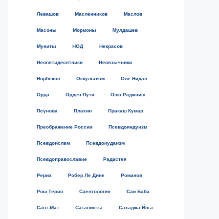
Левашов
Масленников
Маслов
Масоны
Мормоны
Мулдашев
Муниты
НОД
Некрасов
Неопятидесятники
Неоязычники
Норбеков
Оккультизм
Оле Нидал
Орда
Орден Пути
Ошо Раджниш
Пеунова
Плахин
Пракаш Кумар
Преображение России
Псевдоиндуизм
Псевдоислам
Псевдоиудаизм
Псевдоправославие
Радастея
Рерих
Робер Ле Дине
Романов
Рош Терио
Саентология
Саи Баба
Сант-Мат
Сатанисты
Сахаджа Йога