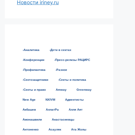
Новости iriney.ru
-Аналитика
-Дети в сектах
-Конференции
-Пресс-релизы РАЦИРС
-Профилактика
-Разное
-Сектозащитники
-Секты и политика
-Секты и право
Amway
Greenway
New Age
NXIVM
Адвентисты
Акбашев
АллатРа
Алля Аят
Амонашвили
Анастасиевцы
Антоненко
Асауляк
Ата Жолы