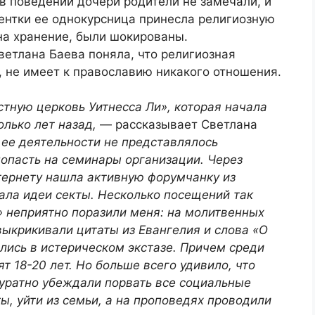
 в поведении дочери родители не замечали, и
ентки ее однокурсница принесла религиозную
 на хранение, были шокированы.
етлана Баева поняла, что религиозная
, не имеет к православию никакого отношения.
стную церковь Уитнесса Ли», которая начала
олько лет назад,
— рассказывает Светлана
 ее деятельности не представлялось
опасть на семинары организации. Через
нтернету нашла активную форумчанку из
ала идеи секты. Несколько посещений так
 неприятно поразили меня: на молитвенных
ыкрикивали цитаты из Евангелия и слова «О
ились в истерическом экстазе. Причем среди
 18-20 лет. Но больше всего удивило, что
куратно убеждали порвать все социальные
ты, уйти из семьи, а на проповедях проводили