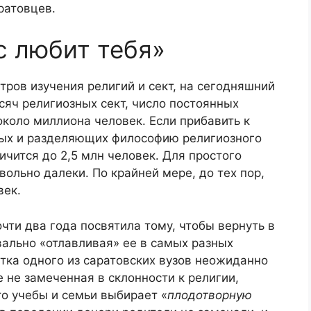
ратовцев.
с любит тебя»
ров изучения религий и сект, на сегодняшний
сяч религиозных сект, число постоянных
около миллиона человек. Если прибавить к
ных и разделяющих философию религиозного
ичится до 2,5 млн человек. Для простого
ольно далеки. По крайней мере, до тех пор,
век.
чти два года посвятила тому, чтобы вернуть в
ально «отлавливая» ее в самых разных
нтка одного из саратовских вузов неожиданно
е не замеченная в склонности к религии,
то учебы и семьи выбирает «
плодотворную