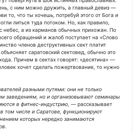
ут повергнуть в шок истинных православных.
ень, с ним можно дружить, а главный девиз —
ови то, что ты хочешь, потребуй этого от Бога и
гли литься туда потоком. Но, как правило,
 с небес, а из карманов обычных прихожан. По
всего обращений и жалоб поступает на «Слово
инство членов деструктивных сект платит
 объясняет саратовский сектовед, обычно это
хода. Причем в сектах говорят: «десятина» —
человек хочет сделать пожертвование, то нужно
вателей разными путями: они не только
ым заведениям, но и организовывают семинары
ряются в фитнес-индустрию,
— рассказывает
 в том числе и Саратове, функционируют
анением которых нередко занимаются
ов.