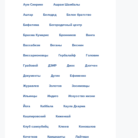
Аум Синрике
Ашрам Шамбалы
Аштар
Белодед
Белое братство
Бифатима
Богородичный центр
Брахма Кумарис
Бронников
Ванга
Ваххабизм
Веганы
Веснин
Виссарионовцы
Гербалайф
Головин
Грабовой
ДЭИР
Джос
Дзогчен
Документы
Дугин
Ефименко
Журавлев
Золотов
Зосимовцы
Ильинцы
Индиго
Искусство жизни
Йога
Каббала
Каула Дхарма
Кашпировский
Киженкай
Клуб самоубийц
Клюев
Коновалов
Кочетков
Кришнаиты
Лайтман