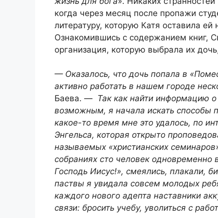
жизнь для бога
». Никаких странностей
когда через месяц после пропажи студ
литературу, которую Катя оставила ей
Ознакомившись с содержанием книг, Св
организация, которую выбрала их дочь
— Оказалось, что дочь попала в «Поме
активно работать в нашем городе неск
Баева. —
Так как найти информацию о
возможным, я начала искать способы п
какое-то время мне это удалось, по и
Энгельса, которая открыто проповедов
называемых «христианских семинаров»
собраниях сто человек одновременно в
Господь Иисус!», смеялись, плакали, б
паствы я увидала совсем молодых ребят
каждого нового адепта наставники ак
связи: бросить учебу, уволиться с рабо