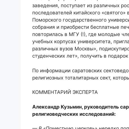
заведения, поступает из различных рос
последователей китайского «святого» 
Поморского государственного универси
собрания и приобрести бесплатные пе
повторилась в МГУ (!), где молодые ч
учебных корпусах университета, пригл
различных вузов Москвы», подискутиро
студенческих лет», получить в подарок
По информации саратовских сектоведов
религиозных тоталитарных сект, котор
КОММЕНТАРИЙ ЭКСПЕРТА
Александр Кузьмин, руководитель сар
религиоведческих исследований:
— В «Поместную церковь» нередко поп