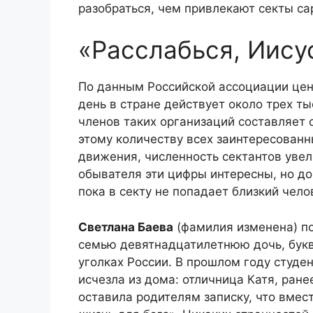
разобраться, чем привлекают секты са
«Расслабься, Иису
По данным Российской ассоциации цент
день в стране действует около трех ты
членов таких организаций составляет 
этому количеству всех заинтересован
движения, численность сектантов увел
обывателя эти цифры интересны, но дов
пока в секту не попадает близкий чело
Светлана Баева
(фамилия изменена) по
семью девятнадцатилетнюю дочь, букв
уголках России. В прошлом году студе
исчезла из дома: отличница Катя, ране
оставила родителям записку, что вмес