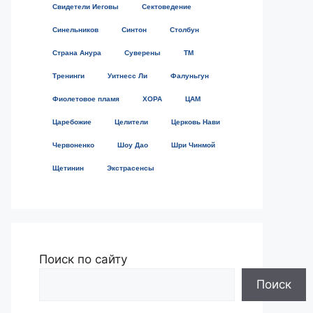
Свидетели Иеговы
Сектоведение
Синельников
Синтон
Столбун
Страна Анура
Суверены
ТМ
Тренинги
Уитнесс Ли
Фалуньгун
Фиолетовое пламя
ХОРА
ЦАМ
Царебожие
Целители
Церковь Нави
Червоненко
Шоу Дао
Шри Чинмой
Щетинин
Экстрасенсы
Поиск по сайту
Поиск