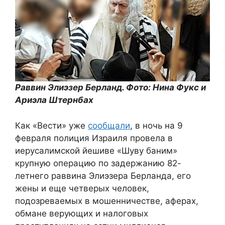
Раввин Элиэзер Берланд. Фото: Нина Фукс и
Ариэла Штернбах
Как «Вести» уже
сообщали
, в ночь на 9
февраля полиция Израиля провела в
иерусалимской йешиве «Шуву баним»
крупную операцию по задержанию 82-
летнего раввина Элиэзера Берланда, его
жены и еще четверых человек,
подозреваемых в мошенничестве, аферах,
обмане верующих и налоговых