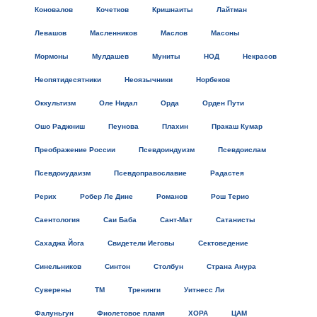
Коновалов
Кочетков
Кришнаиты
Лайтман
Левашов
Масленников
Маслов
Масоны
Мормоны
Мулдашев
Муниты
НОД
Некрасов
Неопятидесятники
Неоязычники
Норбеков
Оккультизм
Оле Нидал
Орда
Орден Пути
Ошо Раджниш
Пеунова
Плахин
Пракаш Кумар
Преображение России
Псевдоиндуизм
Псевдоислам
Псевдоиудаизм
Псевдоправославие
Радастея
Рерих
Робер Ле Дине
Романов
Рош Терио
Саентология
Саи Баба
Сант-Мат
Сатанисты
Сахаджа Йога
Свидетели Иеговы
Сектоведение
Синельников
Синтон
Столбун
Страна Анура
Суверены
ТМ
Тренинги
Уитнесс Ли
Фалуньгун
Фиолетовое пламя
ХОРА
ЦАМ