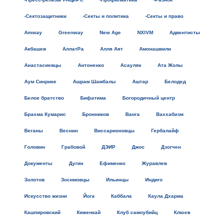
-Сектозащитники
-Секты и политика
-Секты и право
Amway
Greenway
New Age
NXIVM
Адвентисты
Акбашев
АллатРа
Алля Аят
Амонашвили
Анастасиевцы
Антоненко
Асауляк
Ата Жолы
Аум Синрике
Ашрам Шамбалы
Аштар
Белодед
Белое братство
Бифатима
Богородичный центр
Брахма Кумарис
Бронников
Ванга
Ваххабизм
Веганы
Веснин
Виссарионовцы
Гербалайф
Головин
Грабовой
ДЭИР
Джос
Дзогчен
Документы
Дугин
Ефименко
Журавлев
Золотов
Зосимовцы
Ильинцы
Индиго
Искусство жизни
Йога
Каббала
Каула Дхарма
Кашпировский
Киженкай
Клуб самоубийц
Клюев