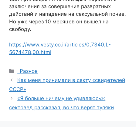
заключения за совершение развратных
действий и нападение на сексуальной почве.
Но уже через 10 месяцев он вышел на
свободу.
https://www.vesty.co.il/articles/0,7340,L-
5674478,00.html
Рубрики
-Разное
Как меня принимали в секту «свидетелей
СССР»
«Я больше ничему не удивляюсь»:
сектовед рассказал, во что верят туляки