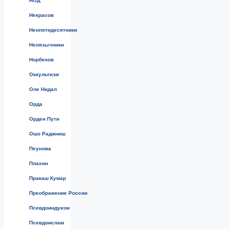
НОД
Некрасов
Неопятидесятники
Неоязычники
Норбеков
Оккультизм
Оле Нидал
Орда
Орден Пути
Ошо Раджниш
Пеунова
Плахин
Пракаш Кумар
Преображение России
Псевдоиндуизм
Псевдоислам