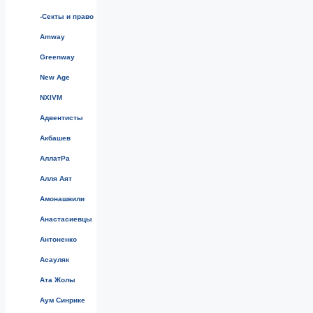
-Секты и право
Amway
Greenway
New Age
NXIVM
Адвентисты
Акбашев
АллатРа
Алля Аят
Амонашвили
Анастасиевцы
Антоненко
Асауляк
Ата Жолы
Аум Синрике