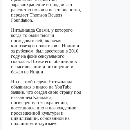
здравоохранение и продвигает
равенство полов и вегетарианство,
передает Thomson Reuters
Foundation.
Нитьянанда Свами, у которого
когда-то были тысячи
последователей, включая
кинозвезд и политиков в Индии и
за рубежом, был арестован в 2010
году на фоне сексуального
скандала. Позже его обвинили в
изнасиловании и похищении и
бежал из Индии.
Но на этой неделе Нитьянанда
объявился в видео на YouTube,
заявив, что создал свою страну под
названием Кайлааса,
посвященную «сохранению,
восстановлению и возрождению
просвещенной культуры и
цивилизации, основанной на
подлинном индуизме».