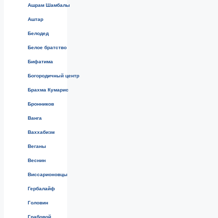
Ашрам Шамбалы
Аштар
Белодед
Белое братство
Бифатима
Богородичный центр
Брахма Кумарис
Бронников
Ванга
Ваххабизм
Веганы
Веснин
Виссарионовцы
Гербалайф
Головин
Грабовой