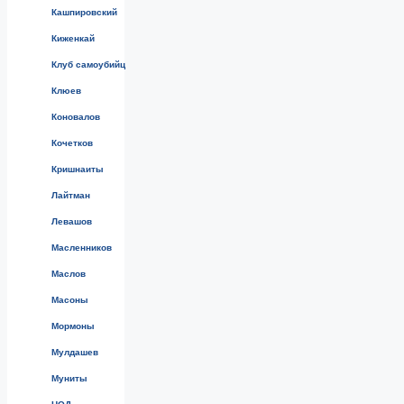
Кашпировский
Киженкай
Клуб самоубийц
Клюев
Коновалов
Кочетков
Кришнаиты
Лайтман
Левашов
Масленников
Маслов
Масоны
Мормоны
Мулдашев
Муниты