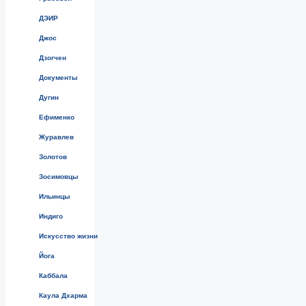
ДЭИР
Джос
Дзогчен
Документы
Дугин
Ефименко
Журавлев
Золотов
Зосимовцы
Ильинцы
Индиго
Искусство жизни
Йога
Каббала
Каула Дхарма